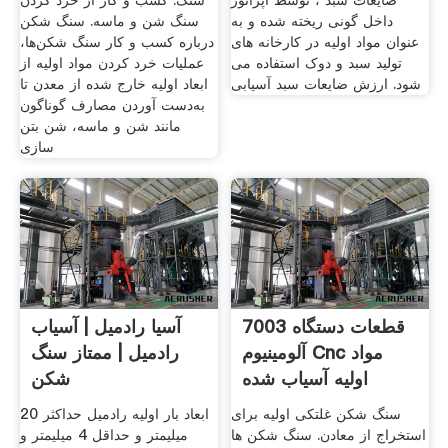
ضایعات سبد ، توسط اپراتور
سنگ. کسب و کار از خرد کردن
داخل گونی ریخته شده و به
سنگ شن و ماسه. سنگ شکن
عنوان مواد اولیه در کارخانه های
درباره کسب و کار سنگ شکن‌ها،
تولید سبد و دوک استفاده می
عملیات خرد کردن مواد اولیه از
شود. ارزش ضایعات سبد آسیابی
ابعاد اولیه خارج شده از معدن تا
به‌دست آوردن مصارف گوناگون
مانند شن و ماسه، شن بتن
سازی
قطعات دستگاه 7003
آسیا رادمیل | آسیاب
آلومینیوم Cnc مواد
رادميل | ممتاز سنگ
اولیه آسیاب شده
شکن
سنگ شکن غلتکی اولیه برای
ابعاد بار اولیه رادمیل حداکثر 20
استخراج از معادن. سنگ شکن ها
میلیمتر و حداقل 4 میلیمتر و