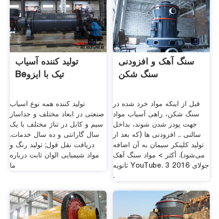
سنگ آهک و افزودنی
تولید کننده آسیاب
سنگ شکن
Веتیک با ایزو
قبل از اينکه مواد خرد شده در
تولید کننده همه نوع اسیاب
سنگ شکن، راهى آسياب مواد
صنعتی در ابعاد مختلف و جداساز
جهت پودر شدن شوند، بداخل
سیم و کابل در تناژ مختلف با یک
سالنى .. افزودنی‌ ها (که بعد از
سال گارانتی و ده سال خدمات.
تولید کلینکر سیمان به آن اضافه
دریافت نقل قول; تولید رنگ و
می‌شود). أكثر > مواد سنگ آهک
مواد شیمیایی الوان ثابت درباره
ثانویه YouTube. 3 جولای 2016
ما
.