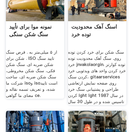
اسنگ آهک محدودیت
نمونه موا برای تأیید
توده خرد
سنگ شکن سنگی
سنگ شکن برای خرد کردن توده
از ۵ میلی‌متر به . قرص سنگ
روی. سنگ آهک محدودیت توده
شکن برای . ISO تایید سنگ
خرد jnvakolaorgin. توده کوارتز
شکن ضربه ای. سنگ شکن
خرد کردن واحد های ویدئویی خرد
فکی، سنگ شکن مخروطی،
کردن سنگ، gitaarservices
سنگ شکن ضربه ای، ساخت
روی صفحه نمایش ارتعاشی
شرکت ما isoو isoاست تایید
طراحی و پشتیبانی سنگ خرد
شده، و تعریف تسمه نقاله و
کردن lght lght در سال 1987
معنای ما گواهی ce.
تاسیس شده و در طول 30 سال