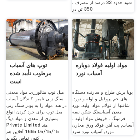
شود حدود 33 درصد از مصرف .
350 تن در
مواد اولیه فولاد دوباره
توپ های آسیاب
آسیاب نورد
مرطوب تأیید شده
است
پویا برش طراح و سازنده دستگاه
میل توپ متالورژی. مواد معدنی
های خم پروفیل و لوله و نورد,
سنگ زنی تامین کنندگان آسیاب
شافتها از فولاد, مواد اولیه. نورد
در هند. مواد را به پودر سنگ زنی
معدن آسیابسنگ شکن نیمه
میل توپ برای خرد کردن انواع
فرمینگ ، فروش مواد اولیه ،
بسیاری از معدن و مواد دیگ
آسیاب, پت آهن فولاد ورق مخازن
Private Limited هند
نورد, آسیاب نورد سرد.
05/15/15 1665 آفلاین هم
اکنون تماس بگیرید .