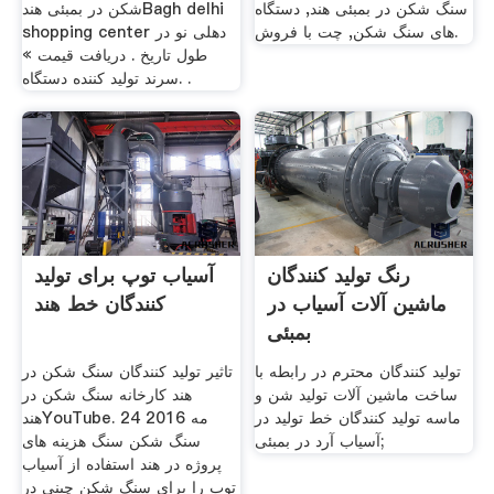
سنگ شکن در بمبئی هند, دستگاه
شکن در بمبئی هندBagh delhi
های سنگ شکن, چت با فروش.
shopping center دهلی نو در
طول تاریخ . دریافت قیمت »
سرند تولید کننده دستگاه. .
رنگ تولید کنندگان
آسیاب توپ برای تولید
ماشین آلات آسیاب در
کنندگان خط هند
بمبئی
تولید کنندگان محترم در رابطه با
تاثیر تولید کنندگان سنگ شکن در
ساخت ماشین آلات تولید شن و
هند کارخانه سنگ شکن در
ماسه تولید کنندگان خط تولید در
هندYouTube. 24 مه 2016
آسیاب آرد در بمبئی;
سنگ شکن سنگ هزینه های
پروژه در هند استفاده از آسیاب
توپ را برای سنگ شکن چینی در