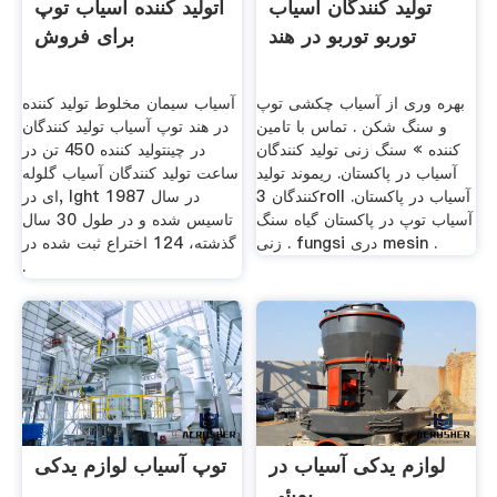
تولید کنندگان آسیاب
اتولید کننده آسیاب توپ
توربو توربو در هند
برای فروش
بهره وری از آسیاب چکشی توپ
آسیاب سیمان مخلوط تولید کننده
و سنگ شکن . تماس با تامین
در هند توپ آسیاب تولید کنندگان
کننده » سنگ زنی تولید کنندگان
در چینتولید کننده 450 تن در
آسیاب در پاکستان. ریموند تولید
ساعت تولید کنندگان آسیاب گلوله
کنندگان 3roll آسیاب در پاکستان.
ای در, lght در سال 1987
آسیاب توپ در پاکستان گیاه سنگ
تاسیس شده و در طول 30 سال
زنی . fungsi دری mesin .
گذشته، 124 اختراع ثبت شده در
.
لوازم یدکی آسیاب در
توپ آسیاب لوازم یدکی
بمبئی