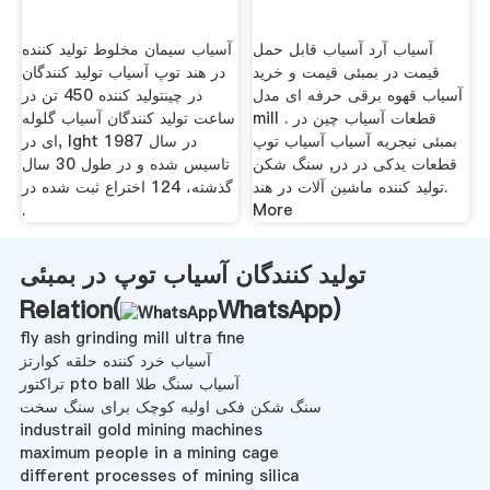
آسیاب آرد آسیاب قابل حمل
آسیاب سیمان مخلوط تولید کننده
قیمت در بمبئی قیمت و خرید
در هند توپ آسیاب تولید کنندگان
آسیاب قهوه برقی حرفه ای مدل
در چینتولید کننده 450 تن در
mill . قطعات آسیاب چین در
ساعت تولید کنندگان آسیاب گلوله
بمبئی نیجریه آسیاب آسیاب توپ
ای در, lght در سال 1987
قطعات یدکی در در, سنگ شکن
تاسیس شده و در طول 30 سال
تولید کننده ماشین آلات در هند.
گذشته، 124 اختراع ثبت شده در
.
More
تولید کنندگان آسیاب توپ در بمبئی
Relation(
WhatsApp
)
fly ash grinding mill ultra fine
آسیاب خرد کننده حلقه کوارتز
تراکتور pto ball آسیاب سنگ طلا
سنگ شکن فکی اولیه کوچک برای سنگ سخت
industrail gold mining machines
maximum people in a mining cage
different processes of mining silica