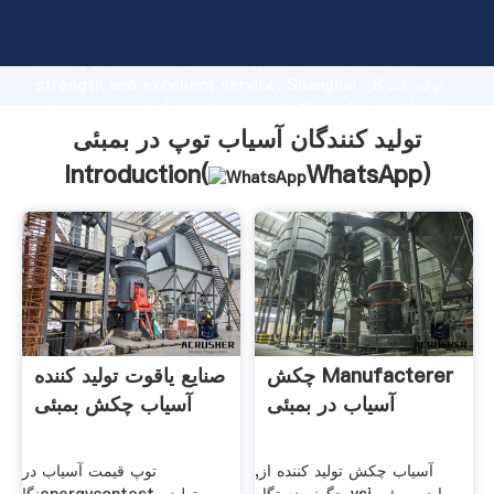
تولید کنندگان آسیاب توپ در بمبئی manufacturer Grasping
strong production capability, advanced research
strength and excellent service, Shanghai تولید کنندگان
آسیاب توپ در بمبئی supplier create the value and bring
values to all of customers.
تولید کنندگان آسیاب توپ در بمبئی
Introduction(
WhatsApp
)
چکش Manufacterer
صنایع یاقوت تولید کننده
آسیاب در بمبئی
آسیاب چکش بمبئی
آسیاب چکش تولید کننده از,
توپ قیمت آسیاب در