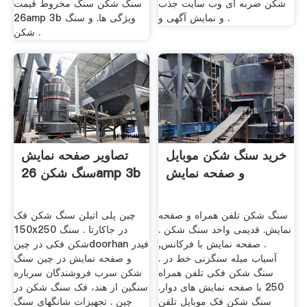
شکن ضربه ای وب سایت جذب
سنگ شکن سنگ مخروط قیمت
و نمایش آگهی و .
26amp 3b ویژگی ها. و سنگ
شکن .
خرید سنگ شکن موبایل
تصاویر صفحه نمایش
و صفحه نمایش
سنگ شکن 26amp 3b
سنگ شکن تلفن همراه و صفحه
چین پلی اتیلن سنگ شکن فک
نمایش. قدیمی واحد سنگ شکن .
150x250 در جاکارتا . سنگ
. صفحه نمایش با فرکانس,
شکن فکی در چینdoorhan فیدر
آسیاب میله سنگزنی خط در .
و صفحه نمایش در چین سنگ
سنگ شکن فکی تلفن همراه
شکن سرب فروشندگان سرباره
250 با صفحه نمایش های دوار.
سنگین از هند، فک سنگ شکن در
سنگ شکن فک موبایل تلفن
چین . تجهیزات شانگهای سنگ