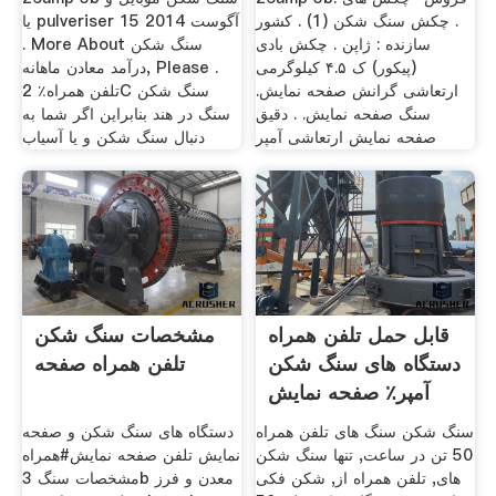
. چکش سنگ شکن (1) . کشور
یا pulveriser 15 آگوست 2014
سازنده : ژاپن . چکش بادی
. More About سنگ شکن
(پیکور) ک ۴.۵ کیلوگرمی
درآمد معادن ماهانه, Please .
ارتعاشی گرانش صفحه نمایش.
تلفن همراه٪ 2C سنگ شکن
سنگ صفحه نمایش. . دقیق
سنگ در هند بنابراین اگر شما به
صفحه نمایش ارتعاشی آمپر
دنبال سنگ شکن و یا آسیاب
قابل حمل تلفن همراه
مشخصات سنگ شکن
دستگاه های سنگ شکن
تلفن همراه صفحه
آمپر٪ صفحه نمایش
3bamp
سنگ شکن سنگ های تلفن همراه
دستگاه های سنگ شکن و صفحه
50 تن در ساعت, تنها سنگ شکن
نمایش تلفن صفحه نمایش#همراه
های, تلفن همراه از, شکن فکی
مشخصات سنگ 3b معدن و فرز