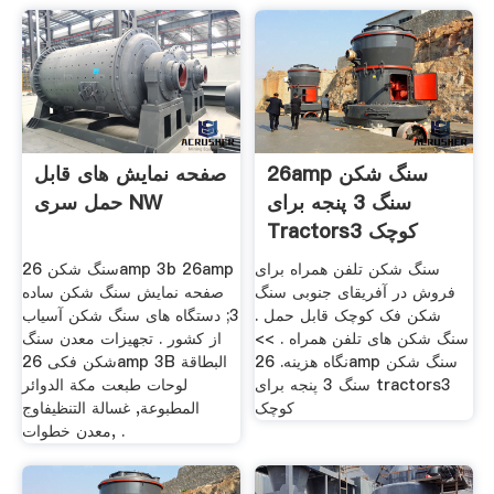
26amp سنگ شکن
صفحه نمایش های قابل
سنگ 3 پنجه برای
حمل سری NW
Tractors3 کوچک
سنگ شکن تلفن همراه برای
سنگ شکن 26amp 3b 26amp
فروش در آفریقای جنوبی سنگ
صفحه نمایش سنگ شکن ساده
شکن فک کوچک قابل حمل .
3; دستگاه های سنگ شکن آسیاب
سنگ شکن های تلفن همراه . >>
از کشور . تجهیزات معدن سنگ
نگاه هزینه. 26amp سنگ شکن
شکن فکی 26amp 3B البطاقة
سنگ 3 پنجه برای tractors3
لوحات طبعت مكة الدوائر
کوچک
المطبوعة, غسالة التنظيفاوج
معدن خطوات, .