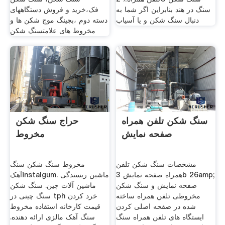
سنگ در هند بنابراین اگر شما به
فک،خرید و فروش دستگاههای
دنبال سنگ شکن و یا آسیاب
دسته دوم ،بچینگ موج شکن ها و
مخروط های علامتسنگ شکن
سنگ شکن تلفن همراه
حراج سنگ شکن
صفحه نمایش
مخروط
مشخصات سنگ شکن تلفن
مخروط سنگ شکن سنگ
همراه صفحه نمایش 3b 26amp;
آهکinstalgum. ماشین ریسندگی
صفحه نمایش و سنگ شکن
ماشین آلات چین. سنگ شکن
مخروطی تلفن همراه ساخته
سنگ چینی در tph خرد کردن
شده در صفحه اصلی کردن
قیمت کارخانه استفاده مخروط
ایستگاه های تلفن همراه سنگ
سنگ آهک مالزی ارائه دهنده.