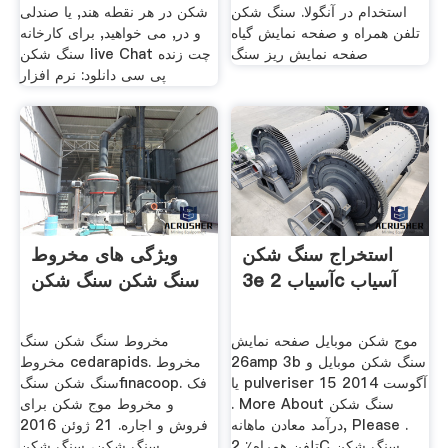
استخدام در آنگولا. سنگ شکن
شکن در هر نقطه هند, یا صندلی
تلفن همراه و صفحه نمایش گیاه
و در, می خواهید, برای کارخانه
صفحه نمایش ریز سنگ
سنگ شکن live Chat چت زنده
پی سی دانلود: نرم افزار
استخراج سنگ شکن
ویژگی های مخروط
3e آسیاب 2c آسیاب
سنگ شکن سنگ شکن
موج شکن موبایل صفحه نمایش
مخروط سنگ شکن سنگ
26amp 3b سنگ شکن موبایل و
مخروط cedarapids. مخروط
یا pulveriser 15 آگوست 2014
سنگ شکن سنگfinacoop. فک
. More About سنگ شکن
و مخروط موج شکن برای
درآمد معادن ماهانه, Please .
فروش و اجاره. 21 ژوئن 2016
تلفن همراه٪ 2C سنگ شکن
سنگ شکن، سنگ شکن