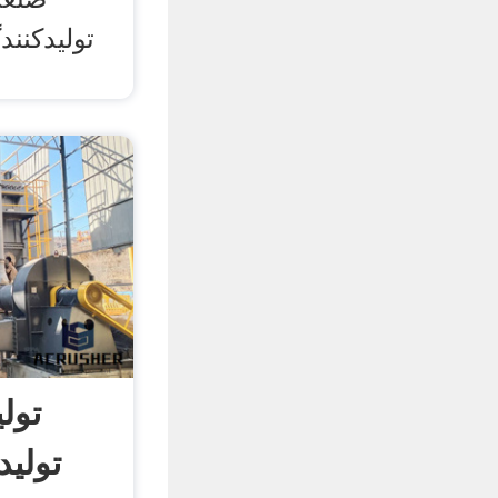
تولیدکنن
تول
تولی