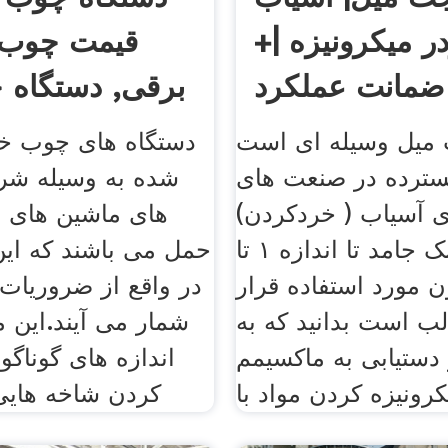
در میکرونیزه |+
قیمت چوب 
ضمانت عملکرد
برقی, دستگاه خ
میل وسیله ای است
دستگاه های چوب خر
سترده در صنعت های
شده به وسیله شر
 آسیاب ( خردکردن)
های ماشین های س
ذرات خشک جامد تا اندازه ۱ تا
حمل می باشند که این
ون مورد استفاده قرار
در واقع از ضروریات 
لب است بدانید که به
شمار می آیند.این م
دستیابی به ماکسیمم
اندازه های گوناگو
رونیزه کردن مواد با
کردن شاخه هایی ت