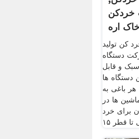
خردکن
اک اره
د کن تولید
کت دستگاه
بک و قابل
 دستگاه ها
هر باغی به
اشین ها در
ن برای خرد
ا قطر ۱۵