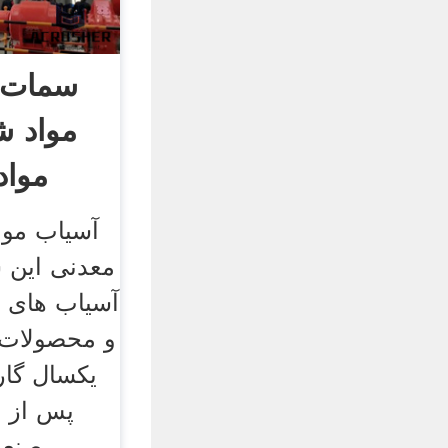
سمات 
مواد ش
مواد
آسیاب موا
معدنی این 
آسیاب های ص
و محصولات 
پس از 
صنعت