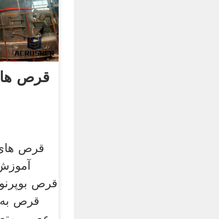
قرص های
قرص های خ
آموزش 
قرص به 
عصبی متصل