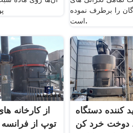
دگان را برطرف نموده
پو
است.
ید کننده دستگاه
از کارخانه ها
د دوخت خرد کن
توپ از فرانسه 