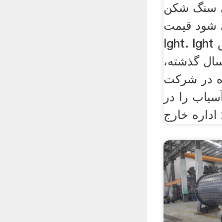
 سنگ شکن
د قیمت h6000.
lght. lght در سال 1987 تاسیس
 و در طول 30 سال گذشته،
ده در شركت
یاب را در