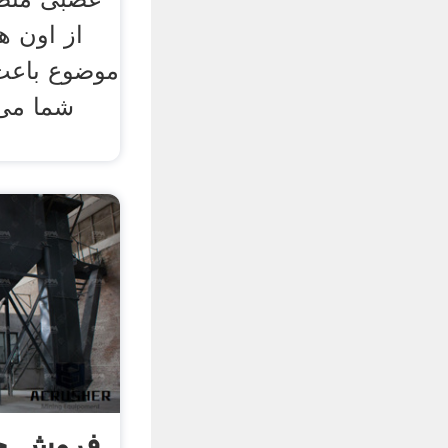
از اون ه
موضوع باعث 
فروش جت