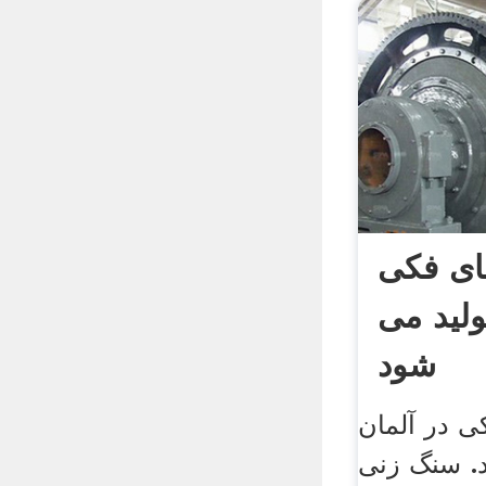
ی فکی
ولید می
شود
 در آلمان
. سنگ زنی