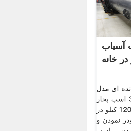
 آسیاب
در خانه
ده ای مدل
8800 با قدرت 345/5 اسب بخار
، ظرفیت خروجی 120 کیلو در
در نمودن و
دن مواد در