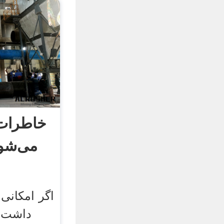
خاطرات 
می‌شون
داشت ک