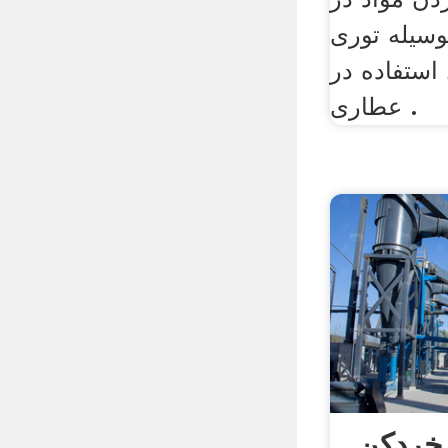
وسیله توری
استفاده در
عطاری .
خردکن,