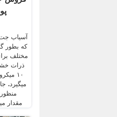
پو
آسیاب جت 
که بطور گ
مختلف برای
۱۰ میکر
میگیرد. جا
منظور 
مقدار میک