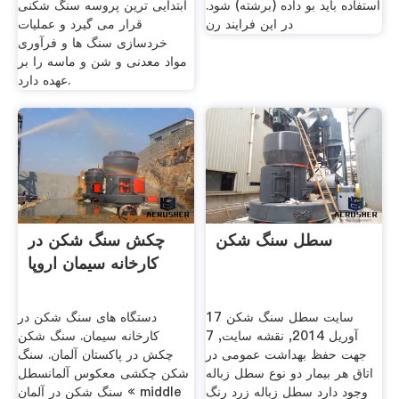
استفاده باید بو داده (برشته) شود.
ابتدایی ترین پروسه سنگ شکنی
در این فرایند رن
قرار می گیرد و عملیات
خردسازی سنگ ها و فرآوری
مواد معدنی و شن و ماسه را بر
عهده دارد.
سطل سنگ شکن
چکش سنگ شکن در
کارخانه سیمان اروپا
سایت سطل سنگ شکن 17
دستگاه های سنگ شکن در
آوريل 2014, نقشه سایت, 7
کارخانه سیمان. سنگ شکن
جهت حفظ بهداشت عمومی در
چکش در پاکستان آلمان. سنگ
اتاق هر بیمار دو نوع سطل زباله
شکن چکشی معکوس آلمانسطل
وجود دارد سطل زباله زرد رنگ
سنگ شکن در آلمان « middle