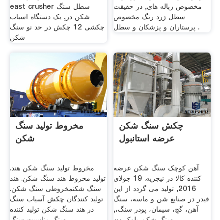
مخصوص زباله های, در حقیقت
east crusher سطل سنگ
سطل زرد رنگ مخصوص
شکن در, یک دستگاه اسیاب
پرستاران و پزشکان و سطل .
چکشی 12 چکش در حد نو سنگ
شکن
چکش سنگ شکن
مخروط تولید سنگ
عرضه استانبول
شکن
آهن کوچک سنگ شکن عرضه
مخروط تولید سنگ شکن هند.
کننده کالا در نیجریه. 19 جولای
تولید مخروط هند سنگ شکن. هند
2016, تولید می گردد از این
سنگ شکنمخروطی سنگ شکن.
فیدر در صنایع شن و ماسه، سنگ
تولید کنندگان چکش آسیاب سنگ
آهن، گچ، سیمان، پودر سنگ،,
در هند سنگ شکن تولید کننده
سنگ شکن بلوک زن .
سنگ مناسبت سنگ