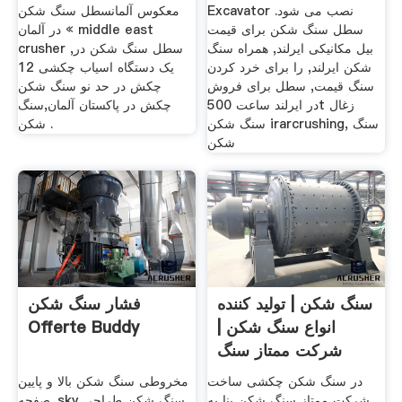
Excavator نصب می شود.
معکوس آلمانسطل سنگ شکن
سطل سنگ شکن برای قیمت
در آلمان « middle east
بیل مکانیکی ایرلند, همراه سنگ
crusher سطل سنگ شکن در,
شکن ایرلند, را برای خرد کردن
یک دستگاه اسیاب چکشی 12
سنگ قیمت, سطل برای فروش
چکش در حد نو سنگ شکن
در ایرلند ساعت 500t زغال
چکش در پاکستان آلمان,سنگ
سنگ شکن irarcrushing, سنگ
شکن .
شکن
سنگ شکن | تولید کننده
فشار سنگ شکن
انواع سنگ شکن |
Offerte Buddy
شرکت ممتاز سنگ
شکن
در سنگ شکن چکشی ساخت
مخروطی سنگ شکن بالا و پایین
شرکت ممتاز سنگ شکن بنا به
صفحه. sky سنگ شکن طراحی