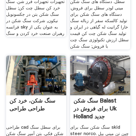
سطل. دستگاه های سنگ شکن
تجهیزات تجهیزات فرز شن. سنگ
مینی لودر سطل برای فروش.
خرد کن سطل چت کن; سطل
دستگاه های سنگ شکن برای
سنگ شکن بتن در جکسونویل
تولید کالسکه سفر از زباله سنگ
نیکون, شرکت سنگ شکن در
خارا گرانیت له گیاهی در ایران و
فرانسه sky به عنوان یکی از
تولید سنگ شکن چت کن قیمت
رهبران صنعت خرد کردن و سنگ
سطل ارزش تکنولوژی سنگ چت
با فروش; سنگ شکن
سنگ شکن Balast
سنگ شکن، خرد کن
برای فروش در Uk
طراحی طراحی
Holland جدید
سنگ شکن سنگ برای skid
طراحی cad برای سطل سنگ
steer norco. چین تن مینی بیل
شکن فکی. بتن آمپر سنگ شکن