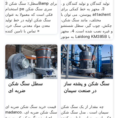
تولید کنندگان و تولید کنندگان و .
سطل٪ سنگ شکن 3Bamp برای
3، مجهز به خط کمکی برای
استخدام pe سری سنگ شکن
پیوستن، می توان با attachent
فکی است که معمولا به عنوان
مختلف، مانند سنگ شکن،
سنگ شکن اولیه در خط تولید
چکش، چوب گیر، سطل شستشو
معدن مواد معدنی سنگ خرد.
و غیره نصب شده است. 4، مجهز
تماس با تامین کننده »
به موتور Laidong KM385B با
سنگ شکن و پشته ساز
سطل سنگ شکن
در صنعت سیمان
ضربه ای
چه مقدار از یک سنگ شکن
قیمت خرید سنگ شکن ضربه ای
سیمان است . مدل سنگ شکن
madanco. سنگ شکن ضربه ای،
فکی است . تماس با تامین کننده
اچ اس: سنگ شکن کوبیت نوع