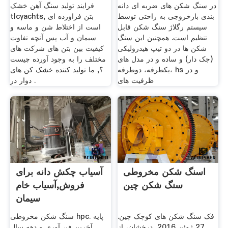
در سنگ شکن های ضربه ای دانه
فرایند تولید سنگ آهن خشک
بندی بارخروجی به راحتی توسط
tlcyachts, بتن فراورده ای
سیستم رگلاژ سنگ شکن قابل
است از اختلاط شن و ماسه و
تنظیم است. همچنین این سنگ
سیمان و آب پس آنچه تفاوت
شکن ها در دو تیپ هیدرولیکی
کیفیت بین بتن های شرکت های
(جک دار) و ساده و در مدل های
مختلف را به وجود آورده چیست
یکطرفه، دوطرفه، hs و در
؟, ما تولید کننده خشک کن های
ظرفیت های
دوار در .
اسنگ شکن مخروطی
آسیاب چکش دانه برای
سنگ شکن چین
فروش,آسیاب خام
سیمان
فک سنگ شکن های کوچک چین.
سنگ شکن مخروطی hpc. پایه
27 ژوئن 2016, درخشان، از
آخرین فن آوری و دهه سال