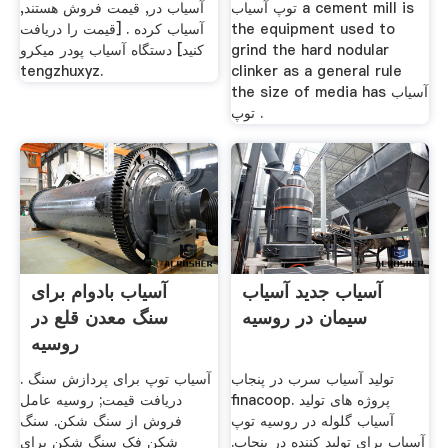
توپ آسیاب a cement mill is
آسیاب در, قیمت فروش هستند,
the equipment used to
آسیاب کرده . [قیمت را دریافت
grind the hard nodular
کنید] دستگاه آسیاب پودر میکرو
tengzhuxyz.
clinker as a general rule
the size of media has آسیاب
توپ .
آسیاب جدید آسیاب
آسیاب بادوام برای
سیمان در روسیه
سنگ معدن قلع در
روسیه
تولید آسیاب سرب در پنجاب
آسیاب توپ برای پردازش سنگ .
finacoop. پروژه های تولید
دریافت قیمت; روسیه عامل
آسیاب گلوله در روسیه توپ
فروش از سنگ شکن. سنگ
آسیاب برای تولید کننده در پنجاب.
شکن فک سنگ شکن برای