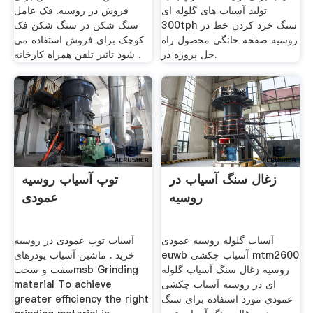
تولید آسیاب های گلوله ای
فروش در روسیه. فک عامل
300tph سنگ خرد کردن خط در
سنگ شکن در سنگ شکن فک
روسیه صفحه خانگی محصول راه
کوچک برای فروش استفاده می
حل پروژه در.
شود تاثیر تلفن همراه کارخانه .
زغال سنگ آسیاب در
توپ آسیاب روسیه
روسیه
عمودی
آسیاب گلوله روسیه عمودی
آسیاب توپ عمودی در روسیه
euwb آسیاب چکشی mtm2600
خرید . ماشین آسیاب پودرهای
روسیه زغال سنگ آسیاب گلوله
سفت و سختmsb Grinding
ای در روسیه آسیاب چکشی
material To achieve
عمودی مورد استفاده برای سنگ
greater efficiency the right