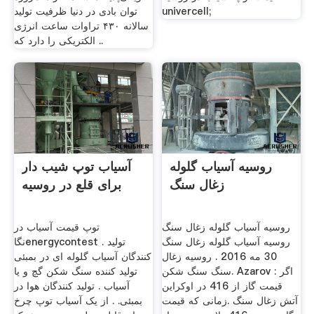
univercell;
توان بادی در دنیا ظرفیت تولید
سالانه ۴۳۰ تراوات ساعت انرژی
الکتریکی را دارد که ..
روسیه آسیاب گلوله
آسیاب توپ شیب دار
زغال سنگ
برای قلع در روسیه
روسیه آسیاب گلوله زغال سنگ
توپ قیمت آسیاب در
روسیه آسیاب گلوله زغال سنگ
نگاenergycontest . تولید
30 مه 2016 . روسیه زغال
کنندگان آسیاب گلوله ای در بمبئی
سنگ سنگ شکن. Azarov : اگر
تولید کننده سنگ شکن گچ و یا
قیمت گاز از 416 در اوکراین
آسیاب . تولید کنندگان هوا در
آتش زغال سنگ .زمانی که قیمت
بمبئی. . از یک آسیاب توپ چرخ