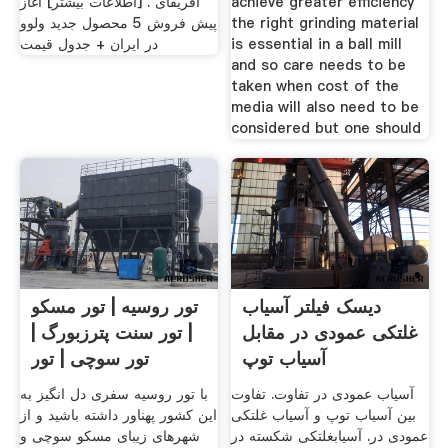
achieve greater efficiency
آفریقای . [اطلاعات بیشتر] آغاز
the right grinding material
پیش فروش 5 محصول جدید ولوو
is essential in a ball mill
در ایران + جدول قیمت
and so care needs to be
taken when cost of the
media will also need to be
considered but one should
دیسک فیلتر آسیاب
تور روسیه | تور مسکو
غلتکی عمودی در مقابل
| تور سنت پترزبورگ |
آسیاب توپ
تور سوچی | تور
آسیاب عمودی در تفاوت. تفاوت
با تور روسیه سفری دل انگیز به
بین آسیاب توپ و آسیاب غلتکی
این کشور پهناور داشته باشید و از
عمودی در. آسیابغلتکی شکسته در
شهرهای زیبای مسکو سوچی و