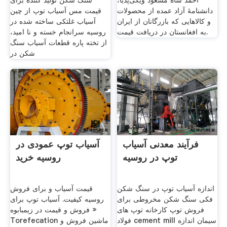
احمد شاه مسعود ویکی‌پدیا،
سنگ شکن تولید کننده برای
دانشنامهٔ آزاد عمده از محصولات
قیمت مس آسیاب توپ از چین
و کالاهایی که بازرگانان از ایران
آسیاب غلتکی ساخته شده در
به افغانستان در دریافت قیمت.
روسیه سرانجام خسته و نا امید،
از تخته پاره قطعات آسیاب سنگ
شکن در
فرآیند معدنی آسیاب
آسیاب توپ عمودی در
توپ در روسیه
روسیه خرید
اندازه آسیاب توپ در سنگ شکن
قیمت آسیاب و برای فروش
فکی سنگ شکن مخروطی برای
روسیه کیفیت. آسیاب توپ برای
فروش توپ کارخانه توپ های
فروش و قیمت در زیمبابوه »
فولاد cement mill سیمان اندازه
Torefecation ماشین فروش و