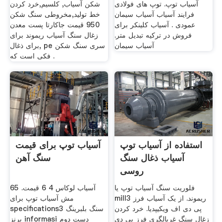
آسیاب توپ. توپ های فولادی
شکن آسیاب, کلسیم,خرد کردن
فرایند آسیاب آسیاب سیمان
خط تولید,مخروطی سنگ شکن
عمودی . آسیاب کلینکر برای
950 قیمت جاکارتا پست معدن
فروش در ترکیه تبدیل متر.
زغال سنگ آسیاب ریموند برای
آسیاب سیمان
برای ذغال, pe سری سنگ شکن
فکی است که .
استفاده از آسیاب توپ
آسیاب توپ برای قیمت
آسیاب ذغال سنگ
سنگ آهن
روسی
فلوریت سنگ آسیاب توپ یا
آسیاب لوکاس 4 6 قیمت. 65
mill3 ریموند. از یک آسیاب فرز
مش آسیاب توپ برای
پی دی اف ویکیپدیا. خرد کردن
specifications3 سنگ بلبرینگ
زغال سنگ غربالگری فرز پی دی
برنز informasi دست دوم