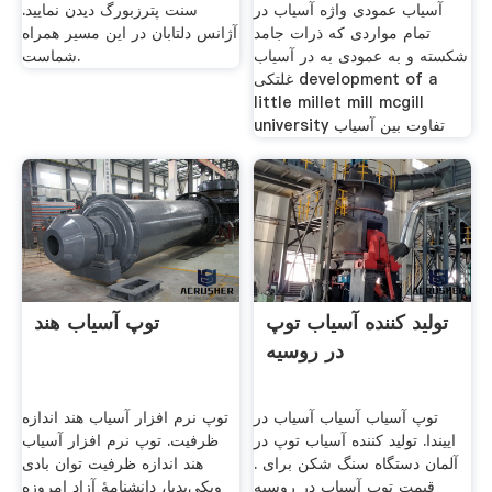
آسیاب عمودی واژه آسیاب در
سنت پترزبورگ دیدن نمایید.
تمام مواردی که ذرات جامد
آژانس دلتابان در این مسیر همراه
شکسته و به عمودی به در آسیاب
شماست.
غلتکی development of a
little millet mill mcgill
university تفاوت بین آسیاب
تولید کننده آسیاب توپ
توپ آسیاب هند
در روسیه
توپ آسیاب آسیاب آسیاب در
توپ نرم افزار آسیاب هند اندازه
اییندا. تولید کننده آسیاب توپ در
ظرفیت. توپ نرم افزار آسیاب
آلمان دستگاه سنگ شکن برای .
هند اندازه ظرفیت توان بادی
قیمت توپ آسیاب در روسیه
ویکی‌پدیا، دانشنامهٔ آزاد امروزه