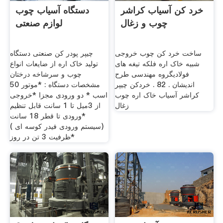
خرد کن آسیاب کراشر
دستگاه آسیاب چوب
چوب و زغال
لوازم صنعتی
ساخت خرد کن چوب خروجی
چیپر پودر کن صنعتی دستگاه
شبیه خاک اره فلکه تیغه های
تولید خاک اره از ضایعات انواع
فولادیگروه مهندسی طرح
چوب و سرشاخه درختان
اندیشان . 82 . خردکن چیپر
مشخصات دستگاه : *موتور 50
کراشر آسیاب خاک اره چوب
اسب * دو ورودی مجزا *خروجی
زغال
از 3میل تا 1 سانت قابل تنظیم
*ورودی تا قطر 18 سانت
(سیستم ورودی فیدر کوسه ای )
*ظرفیت 3 تن در روز