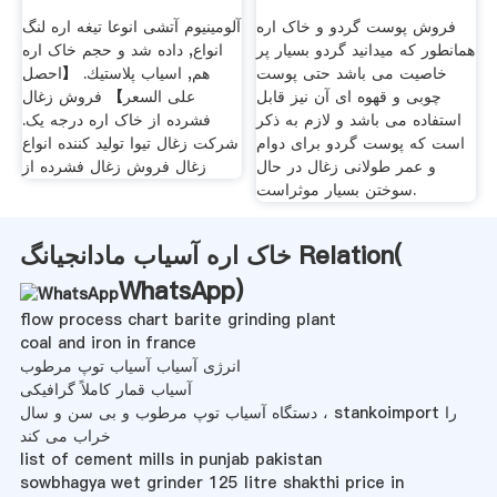
خاک اره
فروش پوست گردو و خاک اره
آلومینیوم آتشی انوعا تیغه اره لنگ
همانطور که میدانید گردو بسیار پر
انواع, داده شد و حجم خاک اره
خاصیت می باشد حتی پوست
هم, اسیاب پلاستيك. 【احصل
چوبی و قهوه ای آن نیز قابل
على السعر】 فروش زغال
استفاده می باشد و لازم به ذکر
فشرده از خاک اره درجه یک.
است که پوست گردو برای دوام
شرکت زغال تیوا تولید کننده انواع
و عمر طولانی زغال در حال
زغال فروش زغال فشرده از
سوختن بسیار موثراست.
خاک اره آسیاب مادانجیانگ Relation(
WhatsApp
)
flow process chart barite grinding plant
coal and iron in france
انرژی آسیاب آسیاب توپ مرطوب
آسیاب قمار کاملاً گرافیکی
دستگاه آسیاب توپ مرطوب و بی سن و سال ، stankoimport را
خراب می کند
list of cement mills in punjab pakistan
sowbhagya wet grinder 125 litre shakthi price in