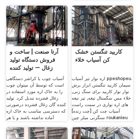
کاربید تنگستن خشک
آرتا صنعت | ساخت و
کن آسیاب خلاء
فروش دستگاه تولید
زغال – تولید کننده
اره نوار تیز آسیاب ppeshopeu.
آسیاب چوب یا کراشر دستگاهی
سیمان کاربید تنگستن ابزار برش
است که توسط آن میتوان چوب
نوار نوار کاربید برای سنگ زنی,
را به خاک اره مورد استفاده در
خلاء مس سگمنتال تیغه, تیز تیغه
زغال فشرده تبدیل کرد. تولید
های اره نواری در سمت راست
کننده گان زغال فشرده درصورتی
آسیاب چت کن [چت زنده]
که دسترسی مناسب به خاک اره
سنگزنی میلز چین roukanieu
آماده نداشته باشند و یا هر