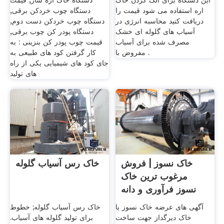
این دستگاه برای الک کردن خاک
دستگاه خاک اره ساز, قیمت
اره استفاده می شود قیمت را
دستگاه چوب خردکن برقی,
دریافت کنید محاسبه انرژی در
دستگاه چوب خردکن دست دوم,
آسیاب های گلوله ای خشک
دستگاه پودر کن چوب برقی,
مصرف شده برای آسیاب
قیمت چوب پودر کن بنزینی : به
مفروض با .
کار گرفتن کود های طبیعی به
جای کود های شیمیایی یکی از راه
های تولید
خاک نسوز | فروش
خاک رس آسیاب گلوله
مرغوب ترین خاک
نسوز فرآوری و دانه
بندی شده
آگهی های عرضه خاک نسوز یا
خاک رس آسیاب گلوله; خطوط
خاک دیرگداز جهت ساخت
برای تولید گلوله های آسیاب.