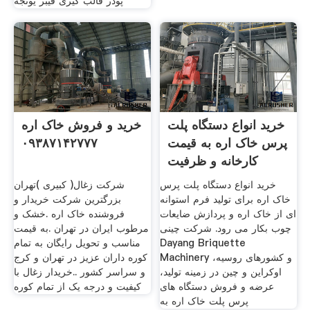
پودر قالب گیری فیبر يونجه
خرید انواع دستگاه پلت
خرید و فروش خاک اره
پرس خاک اره به قیمت
۰۹۳۸۷۱۴۲۷۷۷
کارخانه و ظرفیت
خرید انواع دستگاه پلت پرس
شرکت زغال( کبیری )تهران
خاک اره برای تولید فرم استوانه
بزرگترین شرکت خریدار و
ای از خاک اره و پردازش ضایعات
فروشنده خاک اره .خشک و
چوب بکار می رود. شرکت چینی
مرطوب ایران در تهران .به قیمت
Dayang Briquette
مناسب و تحویل رایگان به تمام
Machinery و کشورهای روسیه،
کوره داران عزیز در تهران و کرج
اوکراین و چین در زمینه تولید،
و سراسر کشور ..خریدار زغال با
عرضه و فروش دستگاه های
کیفیت و درجه یک از تمام کوره
پرس پلت خاک اره به