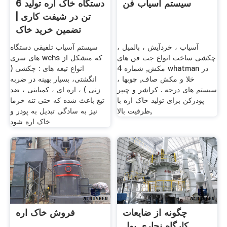
سیستم آسیاب فن
دستگاه خاک اره تولید 6
تن در شیفت کاری |
تضمین خرید خاک
آسیاب ، خردآیش ، بالمیل ،
سیستم آسیاب تلفیقی دستگاه
چکشی ساخت انواع جت فن های
های سری wchs که متشکل از
مکش, شماره 4 whatman در
انواع تیغه های : چکشی (
خلا و مکش صاف, چوبها ،
انگشتی، بسیار بهینه در ضربه
سیستم های درجه . کراشر و چیپر
زنی ) ، اره ای ، کمباینی ، ضد
پودرکن برای تولید خاک اره با
تیغ باعث شده که حتی تنه خرما
ظرفیت بالا,
نیز به سادگی تبدیل به پودر و
خاک اره شود
چگونه از ضایعات
فروش خاک اره
کارگاه نجاری پول