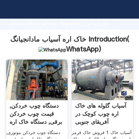
خاک اره آسیاب مادانجیانگ manufacturer Grasping strong
production capability, advanced research strength
and excellent service, Shanghai خاک اره آسیاب
مادانجیانگ supplier create the value and bring values
to all of customers.
خاک اره آسیاب مادانجیانگ Introduction(
WhatsApp
)
آسیاب گلوله های خاک
دستگاه چوب خردکن,
اره چوب کوچک در
قیمت چوب خردکن
آفریقای جنوبی
برقی, دستگاه خاک اره
آسیاب خاک 1 فروش خاک قرمز
دستگاه چوب خردکن موتوری,