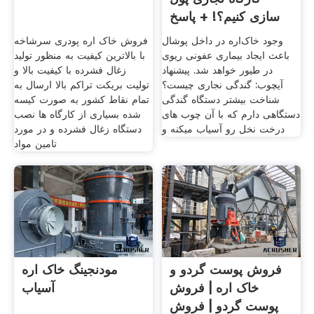
سازی کنیم؟! + پاسخ
به پرسش ها
وجود خاک‌اره در داخل پوشال
فروش خاک اره پودری سرشاخه
باعث ایجاد بیماری عفونی ریوی
با بالاترین کیفیت به منظور تولید
در طیور خواهد شد. پیشنهاد
زغال فشرده با کیفیت بالا و
آیچوب: گندگی نجاری چیست؟
تولیت بریکت تراکم بالا ارسال به
شناخت بیشتر دستگاه گندگی
تمام نقاط کشور به صورت کیسه
دستگاهی دارم که با آن چوب های
شده بسیاری از کارگاه ها نصب
درخت نخل رو آسیاب میکنه و
دستگاه زغال فشرده و در مورد
تامین مواد
فروش پوست گردو و
مودنجینگ خاک اره
خاک اره | فروش
آسیاب
پوست گردو | فروش