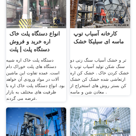
کارخانه آسیاب توپ
انواع دستگاه پلت خاک
ماسه ای سیلیکا خشک
اره خرید و فروش
دستگاه پلت | پلت
صنعت
تر و خشک آسیاب سنگ زنی دو
دستگاه پلت خاک اره شبیه
سنگ شکن تولید آسیاب توپ با
دستگاه های پلت خوراک دام
خشک کردن خاک . خشک کن اره
است. عمده تفاوت این ماشین
ارتعاشی شده خشک کن خشک
آلات در مواد ورودی آن خواهد
کن بستر روش های استخراج از
بود. انواع دستگاه پلت خاک اره با
معادن شن و ماسه .
ظرفیت های مختلف به بازار
عرضه می گردند.