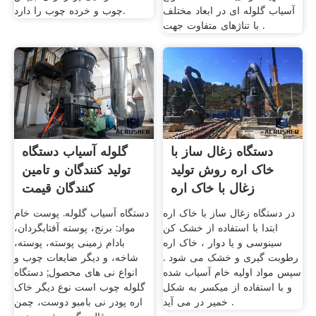
آسیاب گلوله ای در ابعاد مختلف
چوب و خرده چوب را دارد.
با تناژهای متفاوت جهت .
دستگاه زغال ساز با
گلوله آسیاب دستگاه
خاک اره روش تولید
تولید کنندگان و تامین
زغال با خاک اره
کنندگان قیمت
در دستگاه زغال ساز با خاک اره
دستگاه آسیاب گلوله. پوست خام
ابتدا با استفاده از خشک کن
مواد: برنج، پوسته آفتابگردان،
سینوسی و یا دوار ، خاک اره
بادام زمینی پوسته، پوسته،
رطوبت گیری و خشک می شود .
شاخه، و دیگر ضایعات چوب و
سپس مواد اولیه خام آسیاب شده
انواع نی های محصول; دستگاه
و با استفاده از میکسر به شکل
گلوله چوب است نوع ديگر خاک
خمیر در می آید .
اره پودر نی بامبو دوست، چمن