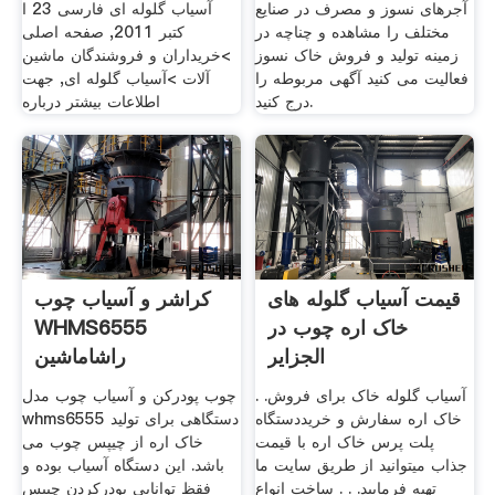
آجرهای نسوز و مصرف در صنایع
آسیاب گلوله ای فارسی 23 ا
مختلف را مشاهده و چناچه در
کتبر 2011, صفحه اصلی
زمینه تولید و فروش خاک نسوز
>خریداران و فروشندگان ماشین
فعالیت می کنید آگهی مربوطه را
آلات >آسیاب گلوله ای, جهت
درج کنید.
اطلاعات بیشتر درباره
قیمت آسیاب گلوله های
کراشر و آسیاب چوب
خاک اره چوب در
WHMS6555
الجزایر
راشاماشین
آسیاب گلوله خاک برای فروش. .
چوب پودرکن و آسیاب چوب مدل
خاک اره سفارش و خریددستگاه
whms6555 دستگاهی برای تولید
پلت پرس خاک اره با قیمت
خاک اره از چیپس چوب می
جذاب میتوانید از طریق سایت ما
باشد. این دستگاه آسیاب بوده و
تهیه فرمایید. . . ساخت انواع
فقظ توانایی پودرکردن چیپس