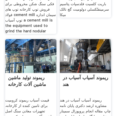
باریت کلسیت فلدسپات پتاسیم
فکی سنگ شکن مخروطی برای
سرمينفنّكسلي دولومیت گچ تالک
فروش توپ کارخانه توپ های
میکا
فولاد cement mill سیمان اندازه
توپ آسیاب a cement mill is
the equipment used to
grind the hard nodular
ریموند آسیاب آسیاب در
ریموند تولید ماشین
هند
ماشین آلات کارخانه
ریموند آسیاب آسیاب در هند
قیمت آسیاب ریموند کرومیت
مشاوره ارشد دکتری پایان نامه
برای تامین کننده از کارخانه.
چاپ مقاله انجام پروپوزال سمینار
تجهیزات معادن سنگ اصل