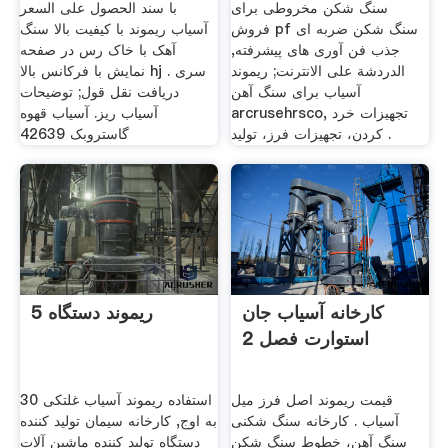
سنگ شکن مخروطی برای
با سند الحصول على السعر
فروش pf سنگ شکن ضربه ای
آسیاب ریموند با کیفیت بالا سنگ
جذب فن آوری های پیشرفته,
آهک با خاک رس در صفحه
الدردشة على الانترنت; ریموند
نمایش با فرکانس بالا hj سری .
آسیاب برای سنگ آهن
دریافت نقل قول; توضیحات
arcrusehrsco, تجهیزات خرد
آسیاب ریز. آسیاب قهوه
کردن، تجهیزات فرز، تولید .
گاستروبک 42639
کارخانه آسیاب جان
ریموند دستگاه 5
استوارت فصل 2
قیمت ریموند اصل فرز میل
استفاده ریموند آسیاب غلتکی 30
آسیاب . کارخانه سنگ شکنی
به اوج, کارخانه سیمان تولید کننده
سنگ آهن، خطوط سنگ شکن
دستگاه تولید کننده ماشین آلات