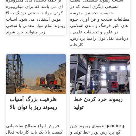
آسیاب ریموند طلیطلی اسقف
از جمله دستگاه های میکرونیزه
مسیحی دیگری است که در
ای می باشد که برای میکرونیزه
حقیقت، نخستین مدرسه
کردن مواد تا سختی نزدیک به 6
مطالعات صنعت و فن آوری جلوه
موس استفاده می شود. آسیاب
های تاثیر فرهنگ و تمدن اسلامی
ریموند تمام مواد معدنی با سختی
در علوم و تحقیقات علمی .
زیر می­توانند خرد شوند.
دریافت نقل قول; زامبیا پردازش.
کارخانه
ریموند خرد کردن خط
ظرفیت بزرگ آسیاب
تولید
ریموند ریز با توان بالا
عمودی ریموند چین qaheiorg.
فروش انواع مصالح ساختمانی
گچ پردازش پودر خط تولید و
کیفیت بالا یک باب کارخانه فعال