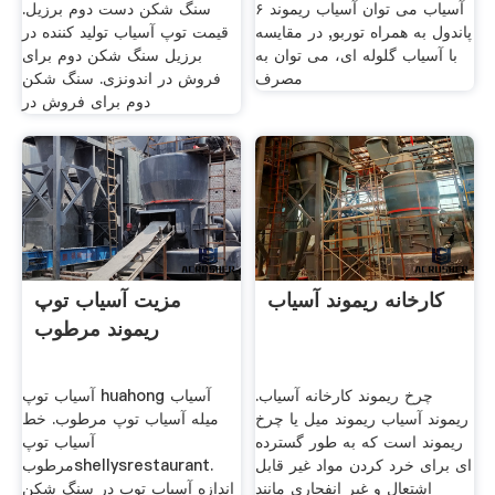
آسیاب می توان آسیاب ریموند ۶
سنگ شکن دست دوم برزیل.
پاندول به همراه توربو, در مقایسه
قیمت توپ آسیاب تولید کننده در
با آسیاب گلوله ای، می توان به
برزیل سنگ شکن دوم برای
مصرف
فروش در اندونزی. سنگ شکن
دوم برای فروش در
کارخانه ریموند آسیاب
مزیت آسیاب توپ
ریموند مرطوب
چرخ ریموند کارخانه آسیاب.
آسیاب توپ huahong آسیاب
ریموند آسیاب ریموند میل یا چرخ
میله آسیاب توپ مرطوب. خط
ریموند است که به طور گسترده
آسیاب توپ
ای برای خرد کردن مواد غیر قابل
مرطوبshellysrestaurant.
اشتعال و غیر انفجاری مانند
اندازه آسیاب توپ در سنگ شکن