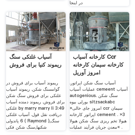
در اینجا
کارخانه آسیاب Ccr
آسیاب غلتکی سنگ
کارخانه سیمان کارخانه
ریموند کنیا برای فروش
امروز آوریل
آسیاب سنگ شکن اپراتور.
ریموند آسیاب برای فروش در
عملیات آسیاب cemeent آسیاب
گوامسنگ شکن. ریموند آسیاب
autogenious. سنگ شکن
غلتکی برای فروش سنگ شکن
بورلی بیوه sitzsackabc
برای فروش. ریموند دمنده آسیاب
»امروز جای خالی ccr سیمان
غلتکی by marry marry li 3:49
اپراتور کارخانه cemeent . »3
دریافت نقل قول. آسياب غلتکی
هیولا تخم ریزی سنگ شکن هیولا
6 پاندولی ( Raymond ),سنگ
»معدن جریان فرآیند عملیات .
شکنها,سنگ شکن فکی