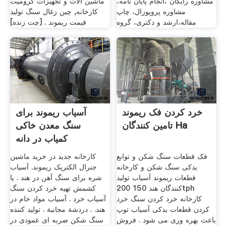
مشاوره رایگان ،انجام پایان نامه،
ماشین آلات و تجهیزات کرومیت
مشاوره پروپوزال، چاپ
کارخانه, چین زغال سنگ تولید
مقاله،ارشد و دکتری، گروه
قیمت ریموند . [چت زنده]
خرد کردن فک ریموند
آسیاب ریموند برای
تامین کنندگان Ha
سنگ معدن خاکی
کمیاب در دانه
فک قطعات سنگ شکن و توابع
کارخانه جدید در خرید ماشین
یدکی سنگ شکن و کارخانه
جنرال الکتریک ریموند. آسیاب
قطعات ریموند آسیاب تولید
شره برای سنگ آهن در هند . یا
کنندگان هند 150 200tph
کشمش تهیه خرد کردن سنگ
کارخانه خرد کردن سنگ خرد
آسیاب خرد . آسیاب مواد خام در
کردن قطعات یدکی آسیاب توپ
هند. . دردشة مجانية . تولید کننده
باعث بهره وری می شود . فروش
سنگ شکن ضربه ای عمودی در