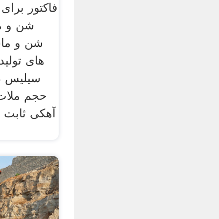
فاکتور برا
شن و م
های تولید
سیلیس در
حجم ملات
آهکی ثابت 