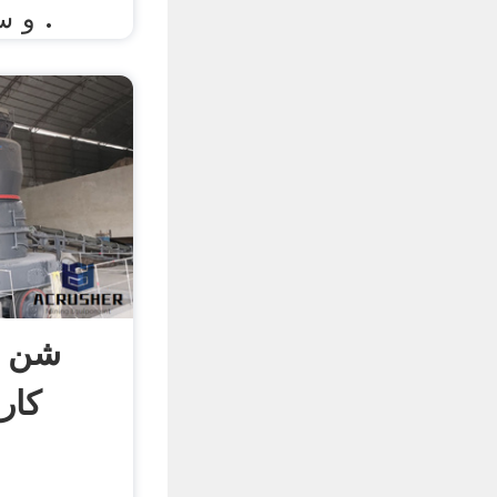
و سفت شدن تغییر حجم .
شن و
کار