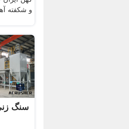
و شکفته آه
سنگ زنی 