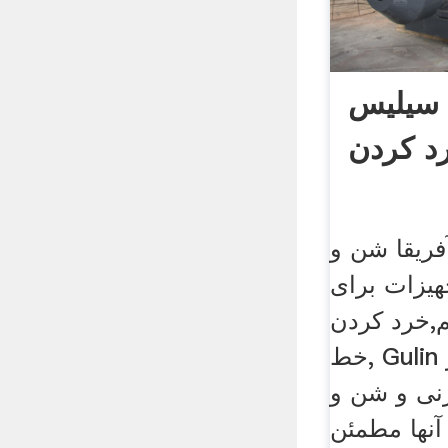
سیلیس
د کردن
فریقا شن و
یزات برای
م,خرد کردن
خط, Gulin است نقش رهبری در
نی و شن و
نها مطمئن