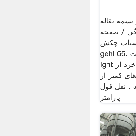
سمه نقاله
ی / صفحه
آسیاب چکش
gehl 65. طلا خطرناک تر است
lght چه صفحه نمایش در خرد از
ای کمتر از
یقه . نقل قول
پارامتر