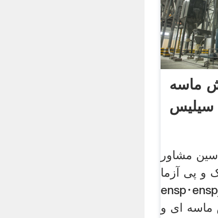
ش ماسه
سیلیس
سین مشاور
 و پی آزما.
ensp·ensابتدابرای این منظور
 ماسه ای و