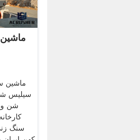
ماشین 
ماشین س
سیلیس شن
کارخانه
سنگ زنی
كهن ايران 