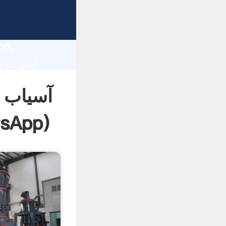
lity,
ce,
 of
آسیاب 
sApp
)