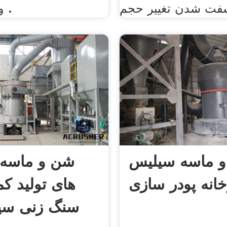
و, خرد کردن .
 ماسه سیلیس
شن و ماسه ک
خانه پودر سازی
های تولید کم
سنگ زنی سی