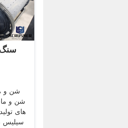
سنگ ز
شن و م
های تولید
سیلیس در