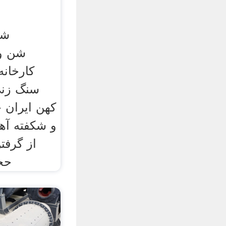
شن
کارخانه
سنگ زنی
كهن ايران 
و شکفته آه
از گرفت
حج