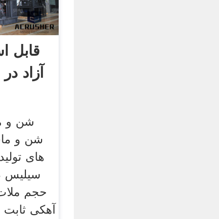
قابل ا
آزاد در
شن و م
های تولید
سیلیس در
حجم ملات
آهکی ثابت 