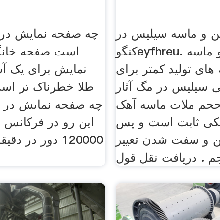
 و ماسه سیلیس در
چه صفحه نمایش در ت
کنگوeyfhreu. شن و ماسه
است صفحه خانگ
 های تولید کمتر برای
نمایش برای یک 
 سیلیس در مگ آثار
حجم ملات ماسه آهک
کی ثابت است و پس
این رو در فرکانس ه
ن و سفت شدن تغییر
120000 دور در دق
م . دریافت نقل قول