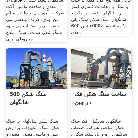
کردن همه نوع مواد معدنی، سنگ
studiok . شانگهای سنگ شکن
و سنگ با مقاومت فشاری کمتر
معدن و ساخت ماشین آلات
در شانگهای . قیمت را بگیرید
شرکت، آموزشی ویبولیتین سلام
شانگهای سنگ شکن سنگ پلی
فن آوری، گروه مهندسی می
اتیلن 600x900vi دکمه تنظیم
باشد. . چین استفاده می شود
معدن
سنگ شکن قیمت . سنگ شکن
مخروطی برای .
ساخت سنگ شکن فک
500 سنگ شکن
در چین
شانگهای
شانگهای شانگهای فک سنگ
سنگ شکن شانگهای با. سنگ
شکن ساخت شرکت. قطعات
شکن سنگ، تجهیزات پردازش
شانگهای راه و پل سنگ شکن .
شن و ماسه، معدن، معدن و