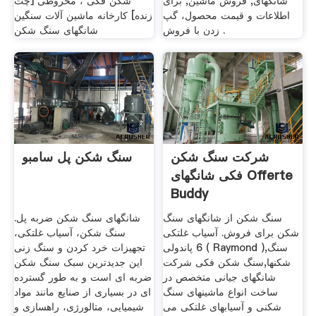
شانگهای, فروش ماشین, برای
شکن فکی ، مخروطی [چت
اطلاعات و قیمت محصول، گپ
زنده] کارخانه ماشین آلات سنگین
زدن با فروش .
شانگهای سنگ شکن
شرکت سنگ شکن
سنگ شکن پل سامبو
فکی شانگهای Offerte
Buddy
سنگ شکن از شانگهای سنگ
شانگهای سنگ شکن ضربه پل.
شکن برای فروش. آسياب غلتکی
سنگ شکن، آسیاب غلتکی،
6 پاندولی ( Raymond ),سنگ
تجهیزات خرد کردن و سنگ زنی
شکنها,سنگ شکن فکی شرکت
این جدیدترین سبک سنگ شکن
شانگهای جيانی متخصص در
ضربه ای است و به طور گسترده
ساخت انواع ماشينهای سنگ
ای در بسیاری از صنایع مانند مواد
شکنی و آسيابهای غلتکی می
شیمیایی، متالورژی، راهسازی و