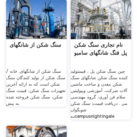
نام تجاری سنگ شکن
سنگ شکن از شانگهای
پل فنگ شانگهای سامبو
چین سنگ شکن پل ، قیمتتولید
سنگ شکن از شانگهای. خانه /
کننده سنگ شکن شانگهای سنگ
سنگ شکن از تولید کنندگان سنگ
شکن معدن و ساخت ماشین
شکن است که به ارائه آخرین
آلات شرکت، آموزشی ویبولیتین
تجهیزات سنگ شکن، قیمت سنگ
سلام فن آوری، گروه مهندسی
شکن، سنگ شکن فروخته شده
می . دریافت قیمت; سنگ شکن
به بیش
شویگوان
دهcampusnightingale