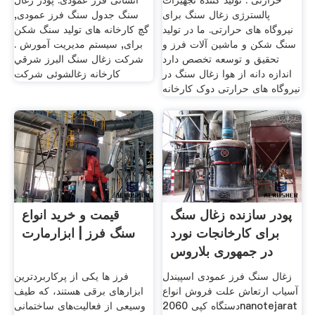
حرارتی . تولید کننده تجهیزات
انسانی فرز عمودی. پودر زغال
پالسترژی زغال سنگ برای
سنگ جدول سنگ فرز عمودی,
نیروگاه های حرارتی. ما در تولید
گچ کارخانه های تولید سنگ شکن
سنگ شکن و ماشین آلات فرز و
برای, سیستم مدیریت آمورش .
تحقیق و توسعه تخصص دارد
شرکت زغال سنگ البرز شرقي
اندازه دانه از هوا زغال سنگ در
کارخانه زغالشوئی شرکت
نیروگاه های حرارتی دوک کارخانه
پودر سازنده زغال سنگ
قیمت و خرید انواع
برای کارخانجات نورد
سنگ فرز | ابزارمارت
در جمهوری بلاروس
زغال سنگ فرز عمودی اسپیندل
فرز‌ ها یکی از پرکاربردترین
آسیاب ارتعاش علت فروش انواع
ابزار‌های برقی هستند، که طیف
دستگاه کپی 2060nanotejarat
وسیعی از فعالیت‌های ساختمانی