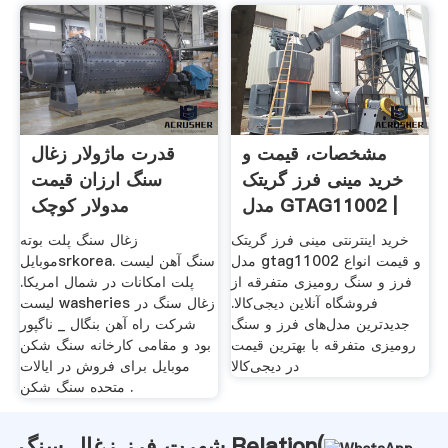
مشخصات، قیمت و
قدرت ماژولار زغال
خرید مینی فرز گریتک
سنگ ارزان قیمت
مدل GTAG11002 |
مدولار کوچک
دیجی‌کالا
خرید اینترنتی مینی فرز گریتک
زغال سنگ پلت بوته
مدل gtag11002 و قیمت انواع
موبایلsrkorea. سنگ آهن لیست
فرز و سنگ رومیزی متفرقه از
پلت امکانات در شمال امریکا.
فروشگاه آنلاین دیجی‌کالا.
لیست washeries زغال سنگ در
جدیدترین مدل‌های فرز و سنگ
شرکت راه آهن بنگال _ ناگپور
رومیزی متفرقه با بهترین قیمت
بود و مقامی کارخانه سنگ شکن
در دیجی‌کالا
موبایل برای فروش در ایالات
متحده سنگ شکن .
شهرت فرز زغال سنگ Relation(