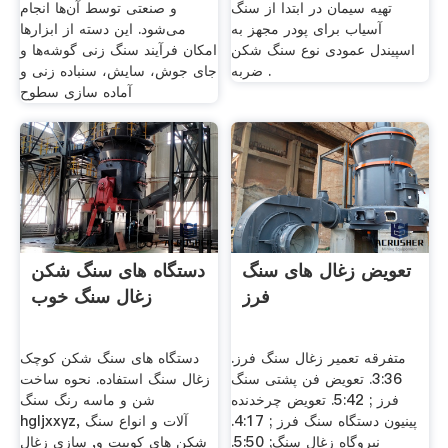
تهیه سیمان در ابتدا از سنگ
و صنعتی توسط آن‌ها انجام
آسیاب برای پودر مجهز به
می‌شود. این دسته از ابزارها
اسپیندل عمودی نوع سنگ شکن
امکان فرآیند سنگ زنی گوشه‌ها و
ضربه .
جای جوش، سایش، سنباده زنی و
آماده سازی سطوح
تعویض زغال های سنگ
دستگاه های سنگ شکن
فرز
زغال سنگ خوب
متفرقه تعمیر زغال سنگ فرز.
دستگاه های سنگ شکن کوچک
3:36. تعویض فن پشتی سنگ
زغال سنگ استفاده. نحوه ساخت
فرز ; 5:42. تعویض چرخدنده
شن و ماسه رنگ سنگ
پینیون دستگاه سنگ فرز ; 4:17.
hgljxxyz, آلات و انواع سنگ
نیروگاه زغال سنگ; 5:50.
شکن های کوبیت و, سازی زغال