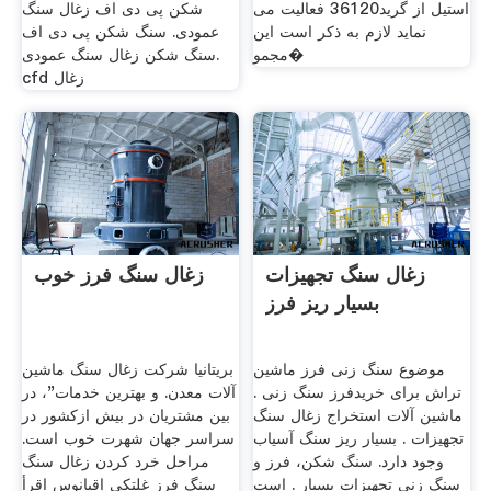
استیل از گرید36120 فعالیت می
شکن پی دی اف زغال سنگ
نماید لازم به ذکر است این
عمودی. سنگ شکن پی دی اف
مجمو�
سنگ شکن زغال سنگ عمودی.
cfd زغال
زغال سنگ تجهیزات
زغال سنگ فرز خوب
بسیار ریز فرز
موضوع سنگ زنی فرز ماشین
بریتانیا شرکت زغال سنگ ماشین
تراش برای خریدفرز سنگ زنی .
آلات معدن. و بهترین خدمات"، در
ماشین آلات استخراج زغال سنگ
بین مشتریان در بیش ازکشور در
تجهیزات . بسیار ریز سنگ آسیاب
سراسر جهان شهرت خوب است.
وجود دارد. سنگ شکن، فرز و
مراحل خرد کردن زغال سنگ
سنگ زنی تجهیزات بسیار . است
سنگ فرز غلتکی اقیانوس اقرأ