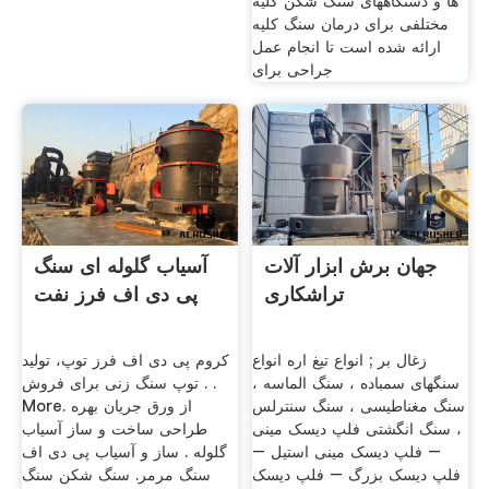
ها و دستگاههای سنگ شکن کلیه
مختلفی برای درمان سنگ کلیه
ارائه شده است تا انجام عمل
جراحی برای
جهان برش ابزار آلات
آسیاب گلوله ای سنگ
تراشکاری
پی دی اف فرز نفت
زغال بر ; انواع تیغ اره انواع
کروم پی دی اف فرز توپ، تولید
سنگهای سمباده ، سنگ الماسه ،
. توپ سنگ زنی برای فروش .
سنگ مغناطیسی ، سنگ سنترلس
More. از ورق جریان بهره
، سنگ انگشتی فلپ دیسک مینی
طراحی ساخت و ساز آسیاب
– فلپ دیسک مینی استیل –
گلوله . ساز و آسیاب پی دی اف
فلپ دیسک بزرگ – فلپ دیسک
سنگ مرمر. سنگ شکن سنگ