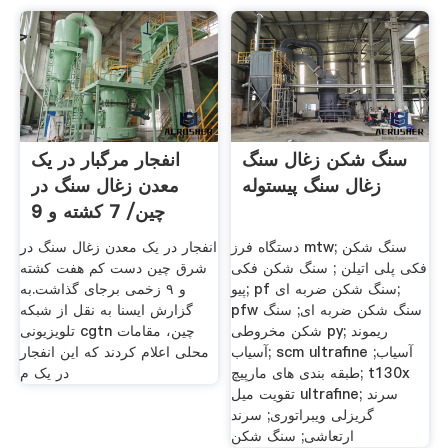
سنگ شکن زغال سنگ
انفجار مرگبار در یک
زغال سنگ پیستوله
معدن زغال سنگ در
چین/ 7 کشته و 9
زخمی
دستگاه فرز mtw; سنگ شکن
انفجار در یک معدن زغال سنگ در
فکی پلی اتیلن ; سنگ شکن فکی
شرق چین دست کم هفت کشته
پیو; pf سنگ شکن ضربه ای;
و ۹ زخمی برجای گذاشت.به
pfw سنگ شکن ضربه ای; سنگ
گزارش ایسنا به نقل از شبکه
شکن مخروطی py; ریموند
تلویزیونی cgtn چین، مقامات
آسیاب; scm ultrafine آسیاب;
محلی اعلام کردند که این انفجار
طبقه بندی های مارپیچ; t130x
در یک م
تقویت میل ultrafine; سرند
گریزلی ویبراتوری; سرند
ارتعاشی; سنگ شکن