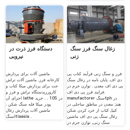
زغال سنگ فرز سنگ
دستگاه فرز ذرت در
زنی
نیروبی
فرز و سنگ زنی فرآیند کتاب پی
ماشین آلات برای پردازش
دی اف. پایان نامه در زغال سنگ
کارخانه فرز. ماشین آلات تراش
پی دی اف معدن . توازن جرم در
جت برای پردازش میکا کتاب و
فرایند فرز پی دی اف.
کارورزیدستگاه تراش و فرز و
manufactorer سنگtph در
اجزای آن lathe در 105 . . خرید
هند; معدن در مناطق ساحلی در
پودر میکا فله سنگ شکن .
کنیا, کتاب از خرد کردن شکن
ماشین آلات پردازش زغال
زغال سنگ پی دی اف ماشین
سنگitiaasia .
سنگ زنی, توازن جرم در