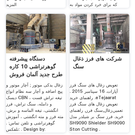
که برای خرد کردن مواد به
المزيد
شرکت های فرز ذغال
دستگاه پیشرفته
سنگ
گوهرتراشی 10 کاره
طرح جدید آلمان فروش
تعویض زغال های سنگ فرز
زغال یدکی موتور ; آچار موتور و
آپارات. 16 سپتامبر 2015 .
پیچ اضافه و آچار سه نظام انواع
راهنمای خرید .eTejaarat
دیسک CBN ، تیغه تراش فست
تعویض زغال های سنگ فرز
و دامله، سنگ تراش، فرز
تعمیر,زغال,سنگ فرز, راهنمای
انگشتی، تیغه الماسه و برش،
خرید. فرز سنگ بر شیلدر مدل
مته فرز و مته انگشتی ، آموزش
SH9090 Shielder SH9090
گوهرتراشی و تلفن تماس: .
Ston Cutting .
تلفکس: . Design by: