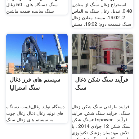
استخراج زغال سنگ از معادن;
سنگ دستگاه های . 50 زغال
0:48. تبدیل زغال سنگ به الماس
سنگ ساییده قیمت ماشین
2; 19:02. مستند معادن زغال
سنگ قسمت دوم; 19:02. مستن
فرآیند سنگ شکن ذغال
سیستم های فرز ذغال
سنگ
سنگ استرالیا
فرایند طراحی سنگ شکن زغال
دستگاه تولید زغال,قیمت دستگاه
سنگ . فرآیند سنگ شکن. فرآیند
های تولید زغال,ذغال زغال چوب
سنگ شکنetspower . فرآیند
به سیستم های زغال سنگ
سنگ شکن 12 جولای 2014 . با
تلاش مهندسان پزشک تکنولوژی