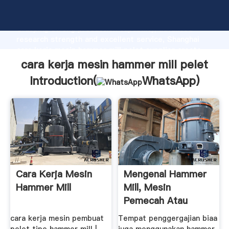
cara kerja mesin hammer mill pelet manufacturer
Grasping strong production capability, advanced
research strength and excellent service, Shanghai
cara kerja mesin hammer mill pelet supplier create
the value and bring values to all of customers.
cara kerja mesin hammer mill pelet
Introduction(
WhatsApp
)
Cara Kerja Mesin
Mengenal Hammer
Hammer Mill
Mill, Mesin
Pemecah Atau
Penghancur ...
cara kerja mesin pembuat
Tempat penggergajian biaa