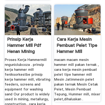
Prinsip Kerja
Cara Kerja Mesin
Hammer Mill Pdf
Pembuat Pelet Tipe
Henan Mining
Hammer Mill
Machinery Co ...
Proses Kerja Hammermill
macam macam mesin
nnguniclubcoza . prinsip
hammer mill pakan ternak ,
kerja hammer mill
cara kerja mesin pembuat
feniksorkestbe prinsip
pelet tipe hammer mill
kerja hammer mill, vibrating
Mesin Jatimmesin pelet
feeders, screens and
pakan ternak Mesin Cetak
equipment for washing
Pelet, Mesin Pembuat
sand Our product is widely
Tepung, Hummer mill, mixer
used in mining, metallurgy,
pelet,dihaluskan .
construction,, cara kerja