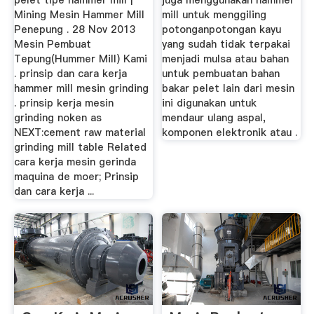
pelet tipe hammer mill |
juga menggunakan hammer
Mining Mesin Hammer Mill
mill untuk menggiling
Penepung . 28 Nov 2013
potonganpotongan kayu
Mesin Pembuat
yang sudah tidak terpakai
Tepung(Hummer Mill) Kami
menjadi mulsa atau bahan
. prinsip dan cara kerja
untuk pembuatan bahan
hammer mill mesin grinding
bakar pelet lain dari mesin
. prinsip kerja mesin
ini digunakan untuk
grinding noken as
mendaur ulang aspal,
NEXT:cement raw material
komponen elektronik atau .
grinding mill table Related
cara kerja mesin gerinda
maquina de moer; Prinsip
dan cara kerja ...