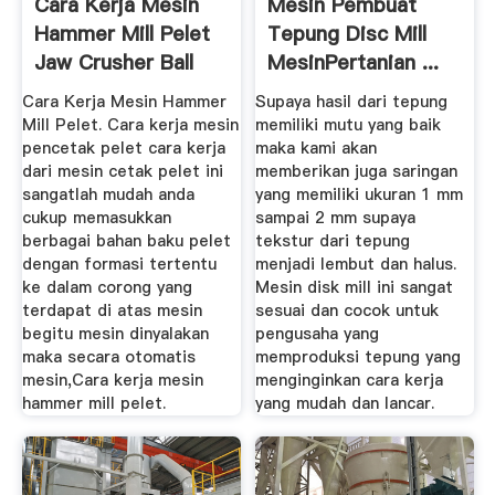
Cara Kerja Mesin
Mesin Pembuat
Hammer Mill Pelet
Tepung Disc Mill
Jaw Crusher Ball
MesinPertanian ...
Mill ...
Cara Kerja Mesin Hammer
Supaya hasil dari tepung
Mill Pelet. Cara kerja mesin
memiliki mutu yang baik
pencetak pelet cara kerja
maka kami akan
dari mesin cetak pelet ini
memberikan juga saringan
sangatlah mudah anda
yang memiliki ukuran 1 mm
cukup memasukkan
sampai 2 mm supaya
berbagai bahan baku pelet
tekstur dari tepung
dengan formasi tertentu
menjadi lembut dan halus.
ke dalam corong yang
Mesin disk mill ini sangat
terdapat di atas mesin
sesuai dan cocok untuk
begitu mesin dinyalakan
pengusaha yang
maka secara otomatis
memproduksi tepung yang
mesin,Cara kerja mesin
menginginkan cara kerja
hammer mill pelet.
yang mudah dan lancar.