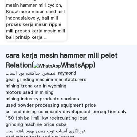
mesin hammer mill cyclon,
Know more mesin sand mill
indonesialovely, ball mill
proses kerja mesin ripple
mill proses kerja mesin mill
ball prinsip kerja ...
cara kerja mesin hammer mill pelet
Relation(
WhatsApp
)
انیمیشن جداکننده پویا آسیاب raymond
gear grinding machine manufacturers
mining trona ore in wyoming
motors used in mining
mining industry products services
used powder processing equipment price
csr and mining community development perception only
150 tph ball mill kw recirculating load
grinding machine price dubai
غربالگری آسیاب توپ معدن بهبود یافته است