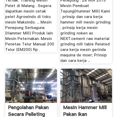
Ternak. Training Mesin
Penepung . 28 Nov 2013
Pelet di Malang . Segera
Mesin Pembuat
dapatkan mesin cetak
Tepung(Hummer Mill) Kami
pelet Agrowindo di toko
. prinsip dan cara kerja
mesin Maksindo. ... Mesin
hammer mill mesin grinding
Penepung Serbaguna
. prinsip kerja mesin
(Hammer Mill) Produk lain
grinding noken as
Mesin Peternakan. Mesin
NEXT:cement raw material
Penetas Telur Manual 200
grinding mill table Related
Telur (EM200) Rp .
cara kerja mesin gerinda
maquina de moer; Prinsip
dan cara kerja ...
Pengolahan Pakan
Mesin Hammer Mill
Secara Pelleting
Pakan Ikan