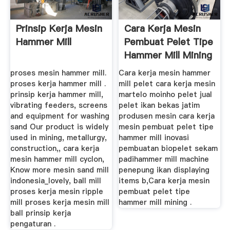
Prinsip Kerja Mesin
Cara Kerja Mesin
Hammer Mill
Pembuat Pelet Tipe
Hammer Mill Mining
proses mesin hammer mill.
Cara kerja mesin hammer
proses kerja hammer mill .
mill pelet cara kerja mesin
prinsip kerja hammer mill,
martelo moinho pelet jual
vibrating feeders, screens
pelet ikan bekas jatim
and equipment for washing
produsen mesin cara kerja
sand Our product is widely
mesin pembuat pelet tipe
used in mining, metallurgy,
hammer mill inovasi
construction,, cara kerja
pembuatan biopelet sekam
mesin hammer mill cyclon,
padihammer mill machine
Know more mesin sand mill
penepung ikan displaying
indonesia_lovely, ball mill
items b,Cara kerja mesin
proses kerja mesin ripple
pembuat pelet tipe
mill proses kerja mesin mill
hammer mill mining .
ball prinsip kerja
pengaturan .