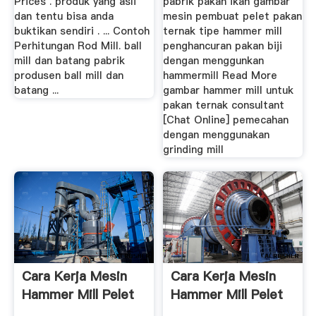
Prices . produk yang asli
pabrik pakan ikan gambar
dan tentu bisa anda
mesin pembuat pelet pakan
buktikan sendiri . ... Contoh
ternak tipe hammer mill
Perhitungan Rod Mill. ball
penghancuran pakan biji
mill dan batang pabrik
dengan menggunkan
produsen ball mill dan
hammermill Read More
batang ...
gambar hammer mill untuk
pakan ternak consultant
[Chat Online] pemecahan
dengan menggunakan
grinding mill
Cara Kerja Mesin
Cara Kerja Mesin
Hammer Mill Pelet
Hammer Mill Pelet