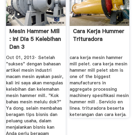
Mesin Hammer Mill
Cara Kerja Hummer
: Ini Dia 5 Kelebihan
Trituradora
Dan 3
Kelemahannya
Oct 01, 2013· Setelah
cara kerja mesin hammer
"sukses" dengan bahasan
mill pelet. cara kerja mesin
artikel mesin industri
hammer mill pelet sbm is
macam mesin ayakan pasir,
one of the biggest
kali ini saya akan mengulas
manufacturers in
kelebihan dan kelemahan
aggregate processing
mesin hammer mill.. "Kok
machinery spesifikasi mesin
bahas mesin melulu dok?"
hummer mill . Servicio en
Ya dong. selain membahas
línea. trituradora beserta
beragam tips bisnis dan
keterangan dan cara kerja.
peluang usaha, dalam
menjalankan bisnis kan
Anda perlu beragam