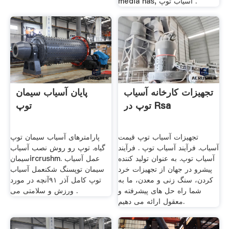
media has, آسیاب توپ .
تجهیزات کارخانه آسیاب
پایان آسیاب سیمان
توپ در Rsa
توپ
تجهیزات آسیاب توپ قیمت
پارامترهای آسیاب سیمان توپ
آسیاب. فرآیند آسیاب توپ . فرآیند
گیاه. توپ رو روش نصب آسیاب
آسیاب توپ. به عنوان تولید کننده
سیمانircrushm. عمل آسیاب
پیشرو در جهان از تجهیزات خرد
سیمان توپسنگ شکنعمل آسیاب
کردن، سنگ زنی و معدن، ما به
توپ کامل آذر ٩۱آنچه در مورد
شما راه حل های پیشرفته و
ورزش و سلامتی می .
معقول ارائه می دهیم.