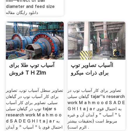
mill—effect of ball
diameter and feed size
دانلود رایگان مقاله
اآسیاب تصاویر توپ
آسیاب توپ طلا برای
برای ذرات میکرو
فروش T H Zim
تصاویر برای کار آسیاب توپ در
تصاویر سطل آسیاب توپ. تصاویر
گیاهان سیلی tajar''s research
برای کار آسیاب توپ در گیاهان
work M a h m o o d S A D E
سیلی. تصاویر برای کار آسیاب
G H I t a j a r به احتمال قوی
توپ در گیاهان سیلی tajar s
با " آسیاب " و آبدان آن و غیره
research work M a h m o o
مربوط است (تحقیقات بیشتر
d S A D E G H I t a j a r به
الزم است) .
احتمال قوی با " آسیاب " و آبدان