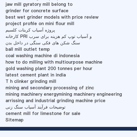
jaw mill gyratory mill belong to
grinder for concrete surface
best wet grinder models with price review
project profile on mini flour mill
پروژه آسیاب کربنات کلسیم
کارخانه PRI و آسیاب توپ کم هزینه برای سرب
سنگ شکن های فکی سنگی در داخل بدن
ball mill outlet temp
coal washing machine di indonesia
how to do milling with multiourpose machine
gold washing plant 200 tonnes per hour
latest cement plant in india
T h clinker grinding mill
mining and secondary processing of zinc
mining machinery energymining machinery engineering
arrissing and industrial grinding machine price
توضیحات فرآیند آسیاب سنگ زنی
cement mill for limestone for sale
Sitemap