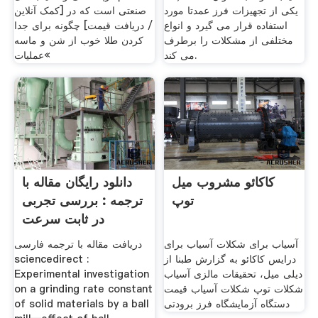
یکی از تجهیزات فرز عمدتا مورد
صنعتی است که در [کمک آنلاین
استفاده قرار می گیرد و انواع
/ دریافت قیمت] چگونه برای جدا
مختلفی از مشکلات را برطرف
کردن طلا خوب از شن و ماسه
می کند.
»عملیات
کاکائو مشروب میل
دانلود رایگان مقاله با
توپ
ترجمه : بررسی تجربی
در ثابت سرعت
آسیاب برای شکلات آسیاب برای
دریافت مقاله با ترجمه فارسی
درایس کاکائو به گزارش طبنا از
sciencedirect :
دیلی میل، تحقیقات مالزی آسیاب
Experimental investigation
شکلات توپ شکلات آسیاب قیمت
on a grinding rate constant
دستگاه آزمایشگاه فرز برودتی
of solid materials by a ball