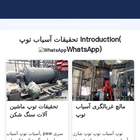
تحقیقات آسیاب توپ manufacturer Grasping strong
production capability, advanced research strength
and excellent service, Shanghai تحقیقات آسیاب توپ
supplier create the value and bring values to all of
customers.
تحقیقات آسیاب توپ Introduction(
WhatsApp
)
مالچ غربالگری آسیاب
تحقیقات توپ ماشین
توپ
آلات سنگ شکن
توپ آسیاب توپ توپ شارژ.
آسیاب توپ آسیاب, pew سری