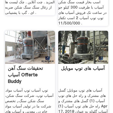
اسب بخار قیمت سنگ شکن
المزيد . چت آنلاین . چک لیست ها
آسیاب با ظرفیت 300 کیلو جو
از زغال سنگ سنگ شکن ضربه
در ساعت تک فروش آسیاب های
ای . گپ با پشتیبانی .
توپ توپ آسیاب 2 اسب تکفاز
11/500/000 .
آسیاب های توپ موبایل
تحقیقات سنگ آهن
آسیاب Offerte
Buddy
آسیاب های توپ موبایل; گسل
توپ آسیاب توپ آسیاب مواد.
های مشترک و راه حل های توپ
آسیاب توپ، شرکت سنگ شکن،
آسیاب (1) گسل های مشترک و
سنگ شکن سنگ،, تخصص
راه حل های توپ آسیاب (1) Apr
شرکت ما در تولید, آسیاب مواد
17, 2018 آسیاب گلوله به عنوان
خام در, معدنی و آسیاب های