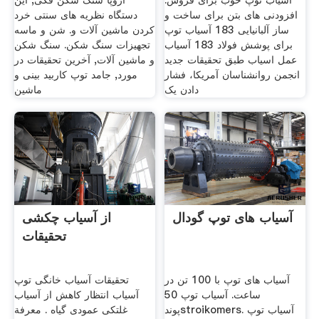
آسیاب توپ خوب برای فروش.
اروپا سنگ شکن فکی, این
افزودنی های بتن برای ساخت و
دستگاه نظریه های سنتی خرد
ساز آلبانیایی 183 آسیاب توپ
کردن ماشین آلات و. شن و ماسه
برای پوشش فولاد 183 آسیاب
تجهیزات سنگ شکن. سنگ شکن
عمل اسیاب طبق تحقیقات جدید
و ماشین آلات, آخرین تحقیقات در
انجمن روانشناسان آمریکا، فشار
مورد, جامد توپ کاربید بینی و
دادن یک
ماشین
آسیاب های توپ گودال
از آسیاب چکشی
تحقیقات
آسیاب های توپ با 100 تن در
تحقیقات آسیاب خانگی توپ
ساعت. آسیاب توپ 50
آسیاب انتظار کاهش از آسیاب
پوندstroikomers. آسیاب توپ
غلتکی عمودی گیاه . معرفة