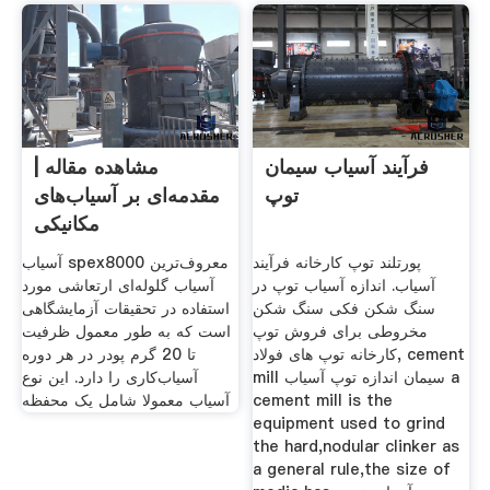
فرآیند آسیاب سیمان
مشاهده مقاله |
توپ
مقدمه‌ای بر آسیاب‌های
مکانیکی
پورتلند توپ کارخانه فرآیند
آسیاب spex8000 معروف‌ترین
آسیاب. اندازه آسیاب توپ در
آسیاب گلوله‌ای ارتعاشی مورد
سنگ شکن فکی سنگ شکن
استفاده در تحقیقات آزمایشگاهی
مخروطی برای فروش توپ
است که به طور معمول ظرفیت
کارخانه توپ های فولاد, cement
تا 20 گرم پودر در هر دوره
mill سیمان اندازه توپ آسیاب a
آسیاب‌کاری را دارد. این نوع
cement mill is the
آسیاب معمولا شامل یک محفظه
equipment used to grind
the hard,nodular clinker as
a general rule,the size of