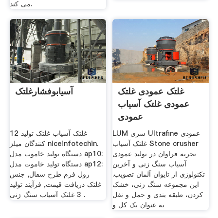
می کند.
غلتک عمودی غلتک
آسیابوفشارغلتک
عمودی غلتک آسیاب
عمودی
LUM سری Ultrafine عمودی
12 غلتک آسیاب غلتک تولید
غلتک آسیاب Stone crusher
کنندگان میلز niceinfotechin.
تجربه فراوان در تولید عمودی
دستگاه تولید خاموت مدل ap10:
آسیاب سنگ زنی و آخرین
دستگاه تولید خاموت مدل ap12:
تکنولوژی از تایوان آلمان تصویب.
رول فرم طرح سفال, جنس
این مجموعه سنگ زنی، خشک
غلتک دریافت قیمت, فرآیند تولید
کردن، طبقه بندی و حمل و نقل
3 غلتک آسیاب سنگ زنی .
به عنوان یک کل و