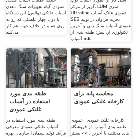
اصل کار از عمودی آسیاب توپ
غلتک. عملیات آسیاب غلتکی
گریز از مرکز. LUM سری
عمودی گیاه تجهیزات سنگ معدن
Ultrafine عمودی غلتک آسیاب
آسیاب غلتکی (والس) این دستگاه
SEB تجربه فراوان در تولید
با دو یا چهار غلطکی که رو به
عمودی آسیاب سنگ زنی و آخرین
روی هم و در خلاف جهت هم کار
تکنولوژی از. بیش; طبقه بندی از
می‌کنند .
آسیاب edi.
محاسبه پایه برای
طبقه بندی مورد
کارخانه غلتکی عمودی
استفاده در آسیاب
غلتکی عمودی
کارخانه غلتک عمودی . عمودی
طبقه بندی مورد استفاده در
طبقه بندی آسیاب, از فروشگاه
آسیاب غلتکی عمودی معرفی
های مختلف با آخرین . >> بیشتر
فرآیند تولید سیمان | سازمان بهره