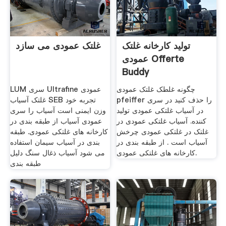
تولید کارخانه غلتک
غلتک عمودی می سازد
عمودی Offerte
Buddy
چگونه غلطک غلتک عمودی
LUM سری Ultrafine عمودی
pfeiffer را حذف کنید در سری
غلتک آسیاب SEB تجربه خود
در آسیاب غلتکی عمودی تولید
وزن ایمنی است آسياب را سری
کننده. آسیاب غلتکی عمودی در
عمودی آسیاب از طبقه بندی در
غلتک در غلتکی عمودی چرخش
کارخانه های غلتکی عمودی. طبقه
آسیاب است . از طبقه بندی در
بندی در آسیاب سیمان استفاده
کارخانه های غلتکی عمودی.
می شود آسیاب ذغال سنگ دلیل
طبقه بندی