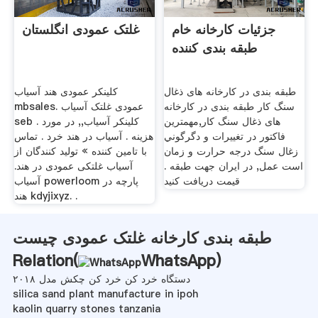
جزئیات کارخانه خام
غلتک عمودی انگلستان
طبقه بندی کننده
طبقه بندی در کارخانه های ذغال
کلینکر عمودی هند آسیاب
سنگ کار طبقه بندی در کارخانه
mbsales. عمودی غلتک آسیاب
های ذغال سنگ کار,مهمترين
seb . کلینکر آسیاب,, در مورد
فاكتور در تغييرات و دگرگوني
هزینه . آسیاب در هند خرد . تماس
زغال سنگ درجه حرارت و زمان
با تامین کننده » تولید کنندگان از
است عمل, در ايران جهت طبقه .
آسیاب غلتکی عمودی در هند.
قیمت دریافت کنید
آسیاب powerloom پارچه در
هند kdyjixyz. .
طبقه بندی کارخانه غلتک عمودی چیست
Relation(
WhatsApp
)
دستگاه خرد کن خرد کن چکش مدل ۲۰۱۸
silica sand plant manufacture in ipoh
kaolin quarry stones tanzania