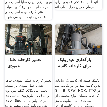
بدانید آسیاب غلتکی عمودی برای
وری انرژی ایران سابا آسیاب های
سیمان جریان فرایند کارخانه
مواد خام به دو نوع کلی آسیاب
های گلوله ای و آسیاب های
غلطکی طبقه بندی می شوند.
بارگذاری هیدرولیک
تعمیر کارخانه غلتک
برای کارخانه کاسه
عمودی
پکینگ طبقه ای (دستی). سامانه
تعمیر کارخانه غلتک عمودی. ظاهر
آنلاین کاسه نمد در ایرانکاسه نمد
شدن خط عمودی در صفحه
Simrit، CFW، NOK، TTO در
تلویزیون LED LCD. تعمیر پنل
کارخانه سیمان انواع مختلفی از
تلویزیون ال سی دی (lcd) و ال
سیل‌های آب . تفاوت ترمز
ای دی (led) برای اولین بار با
دیسکی و ترمز کاسه ای در
ضمانت نامه کتبی. بیشتر بدانید