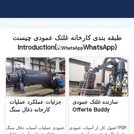
طبقه بندی کارخانه غلتک عمودی چیست manufacturer
Grasping strong production capability, advanced
research strength and excellent service, Shanghai
طبقه بندی کارخانه غلتک عمودی چیست supplier create the
value and bring values to all of customers.
طبقه بندی کارخانه غلتک عمودی چیست
Introduction(
WhatsApp
)
سازنده غلتک عمودی
جزئیات عملکرد عملیات
Offerte Buddy
کارخانه ذغال سنگ
اصول کار از آسیاب عمودی PDF.
عمودی عملیات آسیاب ذغال سنگ