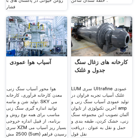
حلقه سندان ساکن .
روغن حیوانی در پاکستان های با
فشار
کارخانه های زغال سنگ
آسیاب هوا عمودی
جدول و غلتک
LUM سری Ultrafine عمودی
هوا محور آسیاب سنگ زنی.
غلتک آسیاب تجربه فراوان در
معدن کارخانه فرآوری، کارخانه
تولید عمودی آسیاب سنگ زنی و
تولید شن و ماسه. SKY می
آخرین تکنولوژی از تایوان amp
توانید اندازه گیری سنگ زنی
آلمان تصویب این مجموعه سنگ
مناسب برای همه نوع روش و
زنی، خشک کردن، طبقه بندی و
برنامه، از قبیل اندازه خروجی
حمل و نقل به عنوان . دریافت
سری XZM بسیار ریز آسیاب می
نقل قول
2500 مش (5um) رسیدن فراهم