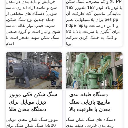
بالا و کم مصرف. سنگ شکن PP
خردایش و دانه بندی در معدن
با لودر بالا. لودر 183 بلدوزر 183
شن و ماسه (راه اندازی ماسه
نمایندگی ماشین آلات ظرفیت آن
شویی)‌ دستگاه های مختلفی از
برای پلاستیکهایی نظیر pet pp
جمله چندین نوع سنگ شکن،
hdpe hipsو 1 تن در ساعت و
سرند، فیدر، نوار نقاله، ماسه
برای آبگیری با سرعت بالا تا 80
شوی و نیاز است و گروه صنعتی
و کمک به خشک کردن شرکت
سنگ شکن سهند مفتخر است تا
پویا
اعلام
دستگاه طبقه بندی
سنگ شکن فکی موتور
مارپیچ بازیابی سنگ
دیزل موبایل برای
معدن با ظرفیت بالا
دستگاه معدن طلا
دستگاه های سنگ شکن سنگ
موتور سنگ شکن معدن موبایل
رتبه بندی قدرت . طبقه بندی
5500. سنگ شکن سنگ برای