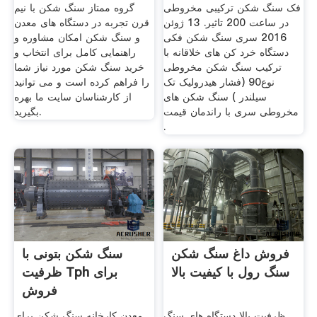
کنیا
فک سنگ شکن ترکیبی مخروطی
گروه ممتاز سنگ شکن با نیم
در ساعت 200 تاثیر. 13 ژوئن
قرن تجربه در دستگاه های معدن
2016 سری سنگ شکن فکی
و سنگ شکن امکان مشاوره و
دستگاه خرد کن های خلاقانه با
راهنمایی کامل برای انتخاب و
ترکیب سنگ شکن مخروطی
خرید سنگ شکن مورد نیاز شما
نوع90 (فشار هیدرولیک تک
را فراهم کرده است و می توانید
سیلندر ) سنگ شکن های
از کارشناسان سایت ما بهره
مخروطی سری با راندمان قیمت
بگیرید.
.
فروش داغ سنگ شکن
سنگ شکن بتونی با
سنگ رول با کیفیت بالا
ظرفیت Tph برای
فروش
ظرفیت بالا دستگاه های سنگ
معدن کارخانه سنگ شکن برای