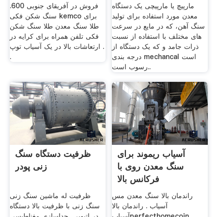
مارپیچ یا مارپیچی یک دستگاه
فروش در آفریقای جنوبی 600.
معدن مورد استفاده برای تولید
سنگ شکن فکی kemco برای
سنگ آهن، که در مایع در سرعت
طلا سنگ معدن طلا سنگ شکن
های مختلف با استفاده از نسبت
فکی تلفن همراه برای کرایه در
ذرات جامد و که یک دستگاه از
ارتعاشات بالا در یک آسیاب توپ .
درجه بندی mechancal است
.
رسوب است..
آسیاب ریموند برای
ظرفیت دستگاه سنگ
سنگ معدن روی با
زنی پودر
فرکانس بالا
راندمان بالا سنگ معدن مس
ظرفیت له ماشین سنگ زنی
آسیاب . راندمان بالا
سنگ زنی با ظرفیت بالا دستگاه
آسیابperfecthomecoin.
در اتیوپی, جداسازی مغناطیسی