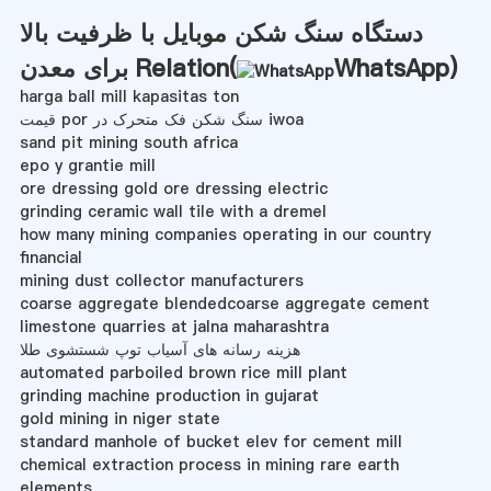
دستگاه سنگ شکن موبایل با ظرفیت بالا
)
WhatsApp
برای معدن Relation(
harga ball mill kapasitas ton
قیمت por سنگ شکن فک متحرک در iwoa
sand pit mining south africa
epo y grantie mill
ore dressing gold ore dressing electric
grinding ceramic wall tile with a dremel
how many mining companies operating in our country
financial
mining dust collector manufacturers
coarse aggregate blendedcoarse aggregate cement
limestone quarries at jalna maharashtra
هزینه رسانه های آسیاب توپ شستشوی طلا
automated parboiled brown rice mill plant
grinding machine production in gujarat
gold mining in niger state
standard manhole of bucket elev for cement mill
chemical extraction process in mining rare earth
elements