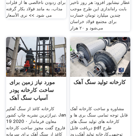
عطار نیشابور افزود: هر روز تاخیر
برای زدودن ناخالصی ها از فلزات
بابت راه‌اندازی این طرح موجب
مذاب، به مانند فولاد بکار گرفته
چندین میلیارد تومان خسارت
می شود. >> نرى الأسعار
برای مجتمع فولاد خراسان
می‌شود و ۲۰ هزار
کارخانه تولید سنگ آهک
مورد نیاز زمین برای
ساخت کارخانه پودر
آسیاب سنگ آهک
مشاوره و ساخت کارخانه آهک
کارخانه کاغذ از سنگ آهکپر
قابل توجه تمامی سنگ بری ها و
تیراژترین نشریه چاپ کشور. Jan
کارخانه های تولید سنگ های
19 2020 · معاون فرماندار
دریافت فایل pdf طرح
فاروج گفت مجوز ساخت کارخانه
توجیهی,کارخانه تولید آهک,زود
کاغذ از سنگ آهک برای سرمایه‌