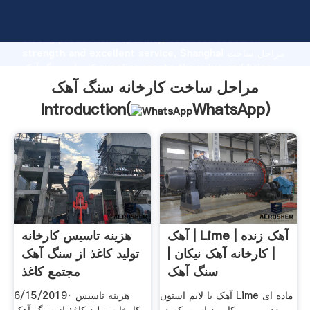
مراحل ساخت کارخانه سنگ آهک manufacturer Grasping
strong production capability, advanced research
strength and excellent service, Shanghai مراحل ساخت
کارخانه سنگ آهک supplier create the value and bring
values to all of customers.
مراحل ساخت کارخانه سنگ آهک
Introduction(
WhatsApp
)
آهک | Lime | آهک زنده
هزینه تاسیس کارخانه
| کارخانه آهک نیکان |
تولید کاغذ از سنگ آهک
سنگ آهک
مجتمع کاغذ
آهک یا لایم استون Lime ماده ای
6/15/2019· هزینه تاسیس