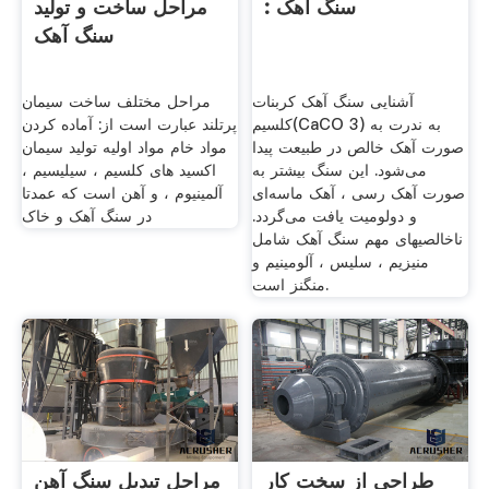
: سنگ آهک
مراحل ساخت و تولید
سنگ آهک
آشنایی سنگ آهک کربنات
مراحل مختلف ساخت سیمان
کلسیم(CaCO 3) به ندرت به
پرتلند عبارت است از: آماده کردن
صورت آهک خالص در طبیعت پیدا
مواد خام مواد اولیه تولید سیمان
می‌شود. این سنگ بیشتر به
اکسید های کلسیم ، سیلیسیم ،
صورت آهک رسی ، آهک ماسه‌ای
آلمینیوم ، و آهن است که عمدتا
و دولومیت یافت می‌گردد.
در سنگ آهک و خاک
ناخالصیهای مهم سنگ آهک شامل
منیزیم ، سلیس ، آلومینیم و
منگنز است.
طراحی از سخت کار
مراحل تبدیل سنگ آهن