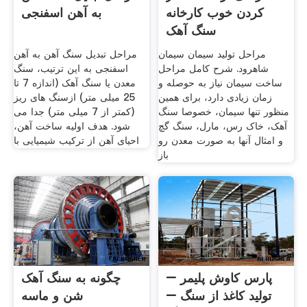
کردن خوب کارخانه
به آهن اسفنجی
سنگ آهک
مراحل تولید سیمان سیمان
مراحل تبدیل سنگ آهن به آهن
شاهرود. شرح کامل مراحل
اسفنجی به این ترتیب، سنگ
ساخت سيمان نياز به حوصله و
معدن یا سنگ آهک (اندازه 7 تا
زمان زيادى دارد، براى همين
25 میلی متر) ازسنگ های ریز
منظور تنها سيمان، خصوصا سنگ
(کمتر از 7 میلی متر) جدا می
آهک، خاک رس، مارل، سنگ گچ
شود. هدف اولیه ساخت آهن،
و امثال آنها به صورت معدن رو
احیای آهن از ترکیب شیمیایی با
باز
پارس کاوش پلیمر –
چگونه به سنگ آهک
تولید کاغذ از سنگ –
شن و ماسه