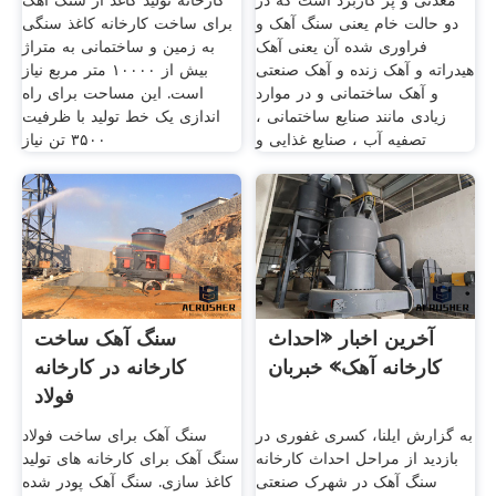
معدنی و پر کاربرد است که در
کارخانه تولید کاغذ از سنگ آهک
دو حالت خام یعنی سنگ آهک و
برای ساخت کارخانه کاغذ سنگی
فراوری شده آن یعنی آهک
به زمین و ساختمانی به متراژ
هیدراته و آهک زنده و آهک صنعتی
بیش از ۱۰۰۰۰ متر مربع نیاز
و آهک ساختمانی و در موارد
است. این مساحت برای راه
زیادی مانند صنایع ساختمانی ،
اندازی یک خط تولید با ظرفیت
تصفیه آب ، صنایع غذایی و
۳۵۰۰ تن نیاز
آخرین اخبار «احداث
سنگ آهک ساخت
کارخانه آهک» خبربان
کارخانه در کارخانه
فولاد
به گزارش ایلنا، کسری غفوری در
سنگ آهک برای ساخت فولاد
بازدید از مراحل احداث کارخانه
سنگ آهک برای کارخانه های تولید
سنگ آهک در شهرک صنعتی
کاغذ سازی. سنگ آهک پودر شده