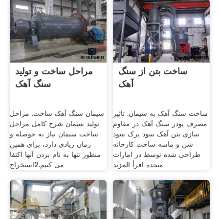
ساخت بتن از سنگ
مراحل ساخت و تولید
آهک
سنگ آهک
ساخت سنگ آهک به سیمان. تاثیر
سیمان سنگ آهک ساخت. مراحل
مصرف پودر سنگ آهک در مقاوم
تولید سیمان شرح کامل مراحل
سازی بتن آهک سود پرک سود
ساخت سيمان نياز به حوصله و
شن و ماسه ساخت کارخانه
زمان زيادى دارد، براى همين
طراحی شده توسط در امارات
منظور تنها به نام بردن آنها اکتفا
متحده اقرأ المزيد
مى کنيم.2استخراج