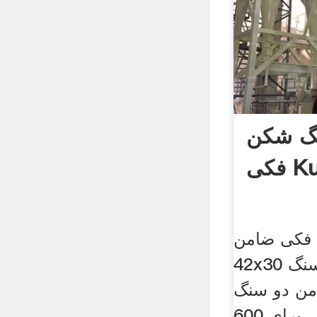
گ شکن
Kur
فکی ضامن
42x30 جزئیات فنی. ژاک سنگ
ن دو سنگ
شکن فکی برای 600mm اندازه