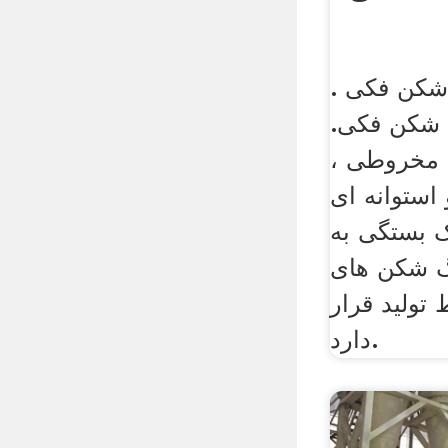
شکن فکی .
 شکن فکی.
مخروطی ،
استوانه ای
ک بستگی به
گ شکن های
 تولید قرار
دارد.