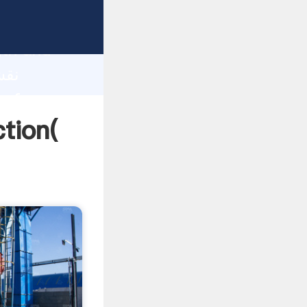
gth and
 of
نقشه کار سنگ 