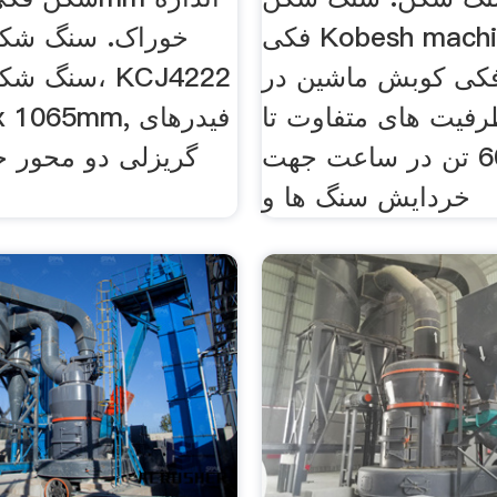
فکی Kobesh machine. سنگ
خوراک. سنگ شکن
کی کوبش ماشین در
سنگ شکن های
رفیت های متفاوت تا
6000 تن در ساعت جهت
گریزلی دو محور ج
خردایش سنگ ها و