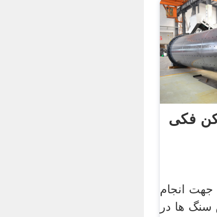
ن فکی
هت انجام
سنگ ها در