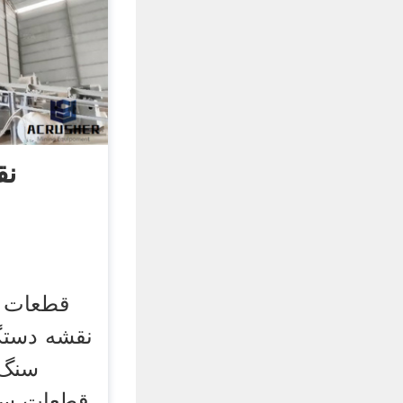
نق
قطعات 
نقشه دست
سنگ 
قطعات س