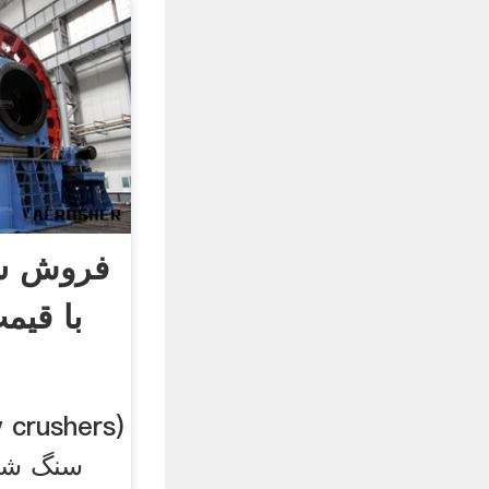
فروش س
با قیم