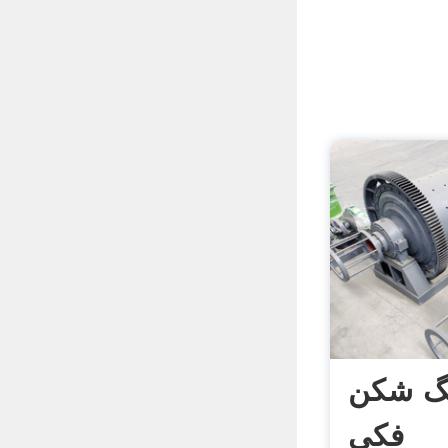
نگ شکن
فکی