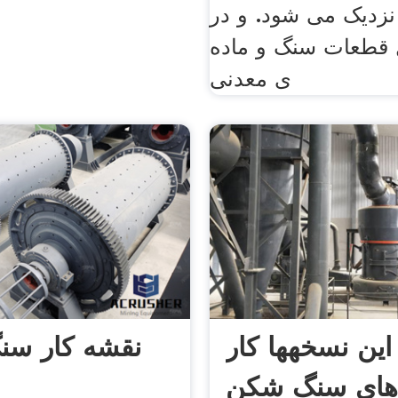
نزدیک می شود. و در
 قطعات سنگ و ماده
ی معدنی
 این نسخهها کار
نقشه کار س
های سنگ شکن