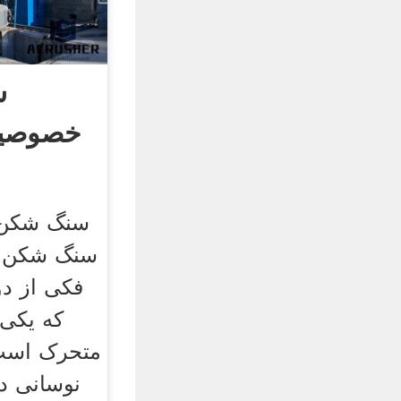
س
خصوصیات
سنگ شکن 
سنگ شکن 
فکی از د
که یکی 
متحرک است
نوسانی دا