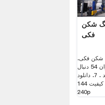
نگ شکن
فکی
 شکن فکی.
3,993. کلینیک بتن ایران 54 دنبال‌
کننده 3,993 بازدید . 7. دانلود
ویدیو. با کیفیت 144p. با کیفیت
240p