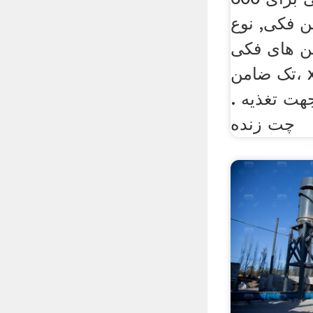
 فکی, نوع
 فکی، KCJ4222
تک ضامن، x 1065mm, فیدرهای
هت تغذیه .
چت زنده