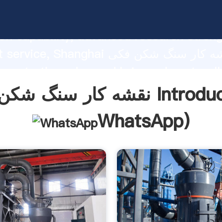
نقشه کار سنگ شکن فکی ing strong
on capability, advanced research stren
excellent service, Shanghai نقشه ک
 create the value and bring values to all
rs.
شکن فکی Introduction(
WhatsApp
)