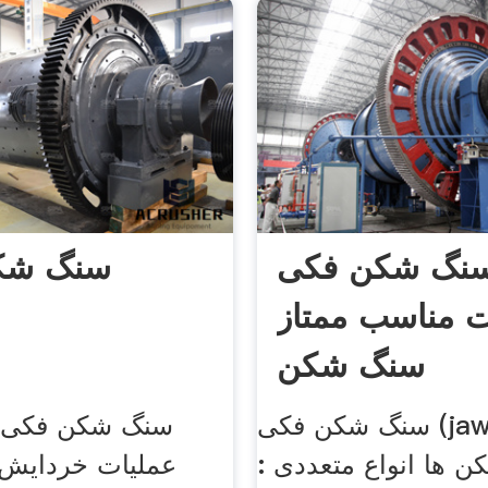
نگ شکن فکی
سنگ شک
ت مناسب ممتاز
سنگ شکن
سنگ شکن فکی (jaw crushers)
سنگ شکن فکی ج
: سنگ شکن ها انواع متعددی
عملیات خردایش 