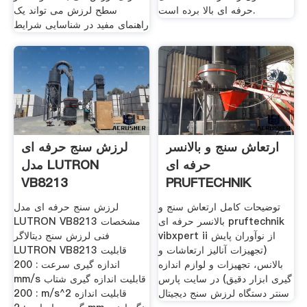
حرفه ای بالا برده است.
سطح لرزش می تواند یک
راهنمای مفید در شناسایی شرایط
ارتعاش سنج و بالانسر
لرزش سنج حرفه ای
حرفه ای
مدل LUTRON
VB8213
PRUFTECHNIK
VIBXPERT II
توضیحات کامل ارتعاش سنج و
لرزش سنج حرفه ای مدل
بالانسر حرفه ای pruftechnik
LUTRON VB8213 مشخصات
vibxpert ii از نوآوران پایش
فنی لرزش سنج دیتالاگر
(تجهیزات آنالیز ارتعاشات و
LUTRON VB8213 قابلیت
بالانس، تجهیزات و لوازم اندازه
اندازه گیری سرعت : 200
گیری ابزار دقیق) در سایت پارس
mm/s قابلیت اندازه گیری شتاب
سنتر دستگاه لرزش سنج دیجیتال
: 200 m/s^2 قابلیت اندازه