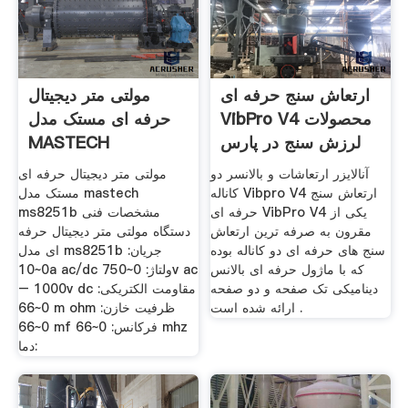
ارتعاش سنج حرفه ای
مولتی متر دیجیتال
VibPro V4 محصولات
حرفه ای مستک مدل
لرزش سنج در پارس
MASTECH
سنتر
MS8251B
آنالایزر ارتعاشات و بالانسر دو
مولتی متر دیجیتال حرفه ای
کاناله Vibpro V4 ارتعاش سنج
مستک مدل mastech
حرفه ای VibPro V4 یکی از
ms8251b مشخصات فنی
مقرون به صرفه ترین ارتعاش
دستگاه مولتی متر دیجیتال حرفه
سنج های حرفه ای دو کاناله بوده
ای مدل ms8251b جریان:
که با ماژول حرفه ای بالانس
0~10a ac/dc ولتاژ: 0~750v ac
دینامیکی تک صفحه و دو صفحه
– 1000v dc مقاومت الکتریکی:
ارائه شده است .
0~66 m ohm ظرفیت خازن:
0~66 mf فرکانس: 0~66 mhz
دما: