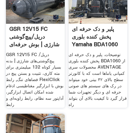
پلیر و دک حرفه ای
GSR 12V15 FC
پخش کننده بلوری
دریل/پیچ‌گوشتی
Yamaha BDA1060
شارژی | بوش حرفه‌ای
توضیحات. پلیر و دک حرفه ای
GSR 12V15 FC دریل/
پخش کننده بلوری BDA1060 از
پیچ‌گوشتی‌های شارژی | بدنه
محصولات سری AVENTAGE
بسیار کوتاه 132 میلیمتری برای
کمپانی یاماها است که با کانورتر
مته کاری، تثبیت و بستن پیچ در
سطح بالای ۳۲ بیتی خود میتواند
فضاهای تنگ, رابط FlexiClick
در رک های سیستم های صوتی
بوش با ابزارگیر مغناطیسی ادغام
حرفه ای و دیگر تجهیزات شما
شده امکان اتصال ابزارگیر،
قرار گیرد تا کیفیت بالای آن بتواند
آداپتور سه نظام، رابط زاویه‌ای و
راه
رابط