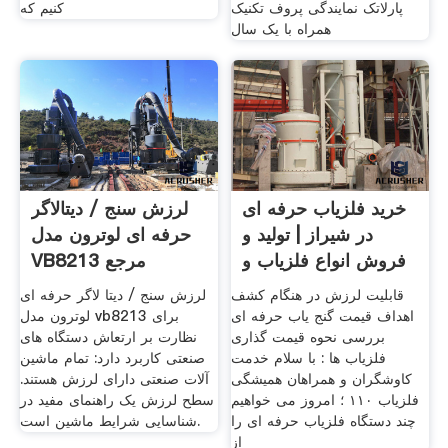
پارلاتک نمایندگی پروف تکنیک
کنیم که
همراه با یک سال
خرید فلزیاب حرفه ای
لرزش سنج / دیتالاگر
در شیراز | تولید و
حرفه ای لوترون مدل
فروش انواع فلزیاب و
VB8213 مرجع
قابلیت لرزش در هنگام کشف
لرزش سنج / دیتا لاگر حرفه ای
اهداف قیمت گنج یاب حرفه ای
لوترون مدل vb8213 برای
بررسی نحوه قیمت گذاری
نظارت بر ارتعاش دستگاه های
فلزیاب ها : با سلام خدمت
صنعتی کاربرد دارد: تمام ماشین
کاوشگران و همراهان همیشگی
آلات صنعتی دارای لرزش هستند.
فلزیاب ۱۱۰ ؛ امروز می خواهیم
سطح لرزش یک راهنمای مفید در
چند دستگاه فلزیاب حرفه ای را
شناسایی شرایط ماشین است.
از