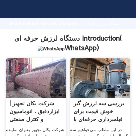
دستگاه لرزش حرفه ای manufacturer Grasping strong
production capability, advanced research strength
and excellent service, Shanghai دستگاه لرزش حرفه ای
supplier create the value and bring values to all of
customers.
دستگاه لرزش حرفه ای Introduction(
WhatsApp
)
بررسی سه لرزش گیر
شرکت یکان تجهیز |
خوش قیمت برای
ابزاردقیق ، اتوماسیون
فیلمبرداری حرفه‌ای با
و کنترل صنعتی
در این مطلب می‌خواهیم سه
شرکت یکان تجهیز بعنوان نماینده