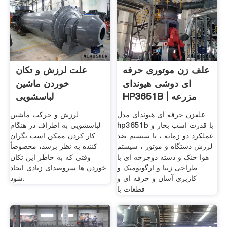
علف زن موتوری حرفه
علت لرزش و تکان
ای دوشی هیوندای
خوردن ماشین
HP3651B | مزرعه
لباسشویی
نیاک
علفزن حرفه ای هیوندای مدل
لرزش و حرکت ماشین
hp3651b با قدرت اسب بخار و
لباسشویی به اطراف در هنگام
عملکرد دو زمانه ، با سیستم ضد
کار کردن ممکن است نگران
لرزش دستگاه و موتور ، سیستم
کننده به نظر برسد، مخصوصاً
هوا خنک و دسته دوچرخه ای با
وقتی که به خاطر این تکان
طراحی زیبا و ارگونومیک و
خوردن ها سروصدای زیادی ایجاد
کاربری آسان و حرفه ای و
شود.
قطعات با