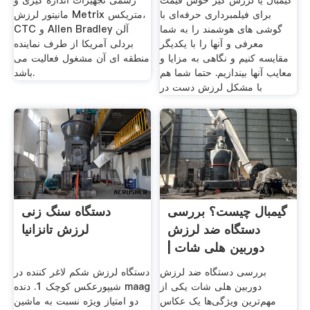
گیمبال یا لرزش گیر خوش قیمت
رسمی تجهیزات اندازه گیری و
برای فیلمبرداری حرفه‌ای با
مانیتور لرزش Metrix متریکس،
گوشی های هوشمند را به شما
CTC و Allen Bradley آلن
معرفی و آنها را با یکدیگر
بردلی آمریکا از طرف نماینده
مقایسه کنیم و نگاهی به مزایا و
منطقه ای آن مشغول فعالیت می
معایب آنها بیندازیم. حتما شما هم
باشد.
با مشکل لرزش دست در
گیمبال چیست؟ بررسی
دستگاه سنگ زنی
دستگاه ضد لرزش
لرزش تانزانیا
دوربین هلی شات |
پریماتوی
بررسی دستگاه ضد لرزش
دستگاه لرزش شکم لاغر کننده در
دوربین هلی شات یکی از
شیپورعکس کوچک 1. دنده maag
مهم‌ترین ویژگی‌ها یک عکاس
دو امتیاز ویژه نسبت به ماشین