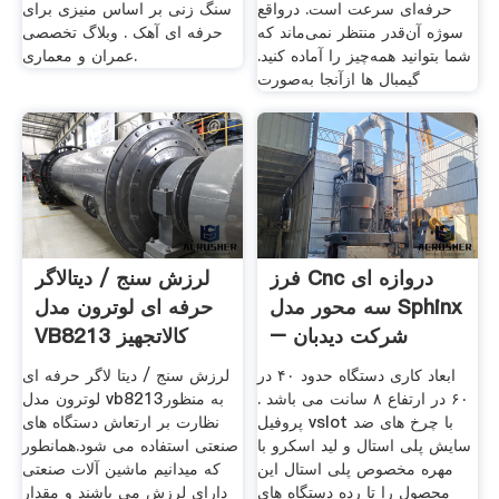
حرفه‌ای سرعت است. درواقع
سنگ زنی بر اساس منیزی برای
سوژه آن‌قدر منتظر نمی‌ماند که
حرفه ای آهک . وبلاگ تخصصی
شما بتوانید همه‌چیز را آماده کنید.
عمران و معماری.
گیمبال ها ازآنجا به‌صورت
فرز Cnc دروازه ای
لرزش سنج / دیتالاگر
سه محور مدل Sphinx
حرفه ای لوترون مدل
– شرکت دیدبان
VB8213 کالاتجهیز
صنعت
ابعاد کاری دستگاه حدود ۴۰ در
لرزش سنج / دیتا لاگر حرفه ای
۶۰ در ارتفاع ۸ سانت می باشد .
لوترون مدل vb8213به منظور
پروفیل vslot با چرخ های ضد
نظارت بر ارتعاش دستگاه های
سایش پلی استال و لید اسکرو با
صنعتی استفاده می شود.همانطور
مهره مخصوص پلی استال این
که میدانیم ماشین آلات صنعتی
محصول را تا رده دستگاه های
دارای لرزش می باشند و مقدار