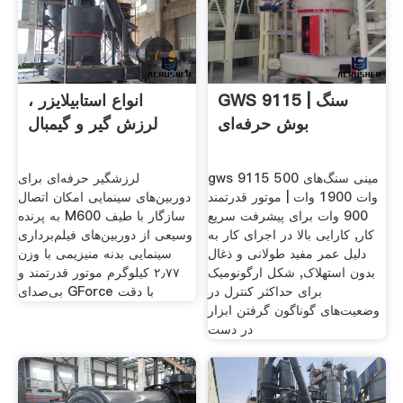
GWS 9115 سنگ |
انواع استابیلایزر ،
بوش حرفه‌ای
لرزش گیر و گیمبال
gws 9115 مینی سنگ‌های 500
لرزشگیر حرفه‌ای برای
وات 1900 وات | موتور قدرتمند
دوربین‌های سینمایی امکان اتصال
900 وات برای پیشرفت سریع
به پرنده M600 سازگار با طیف
کار, کارایی بالا در اجرای کار به
وسیعی از دوربین‌های فیلم‌برداری
دلیل عمر مفید طولانی و ذغال
سینمایی بدنه منیزیمی با وزن
بدون استهلاک, شکل ارگونومیک
۲٫۷۷ کیلوگرم موتور قدرتمند و
برای حداکثر کنترل در
بی‌صدای GForce با دقت
وضعیت‌های گوناگون گرفتن ابزار
در دست