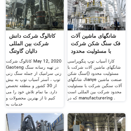
شانگهای ماشین آلات
کاتالوگ شرکت دانش
فک سنگ شکن شرکت
شرکت بین المللی
با مسئولیت محدود
دالیان گاوتنگ
کارا آسیاب توپ پنگوپراسی
کاتالوگ شرکت May 12, 2020
شانگهای ماشین آلات شرکت با
Gaoteng در تهیه رسانه سنگ
مسئولیت محدود ()سنگ شکن
زنی سرامیک از جمله سنگ زنی
شانگهای Jianye صنعت ماشین
توپ ، آستر آسیاب توپ به بیش
آلات سنگین شرکت با مسئولیت
از 30 کشور و منطقه تخصص
محدود شرکت بین المللی است
دارد. ما تمام تلاش خود را می
که در manufacturering .
کنیم تا از بهترین محصولات و
خدمات به