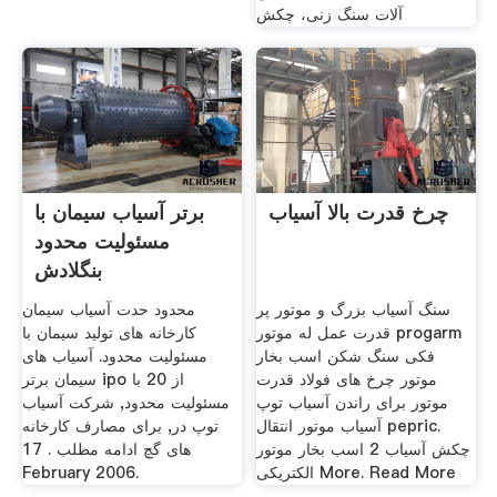
آلات سنگ زنی، چکش
چرخ قدرت بالا آسیاب
برتر آسیاب سیمان با
مسئولیت محدود
بنگلادش
سنگ آسیاب بزرگ و موتور پر
محدود حدت آسیاب سیمان
قدرت عمل له موتور progarm
کارخانه های تولید سیمان با
فکی سنگ شکن اسب بخار
مسئولیت محدود. آسیاب های
موتور چرخ های فولاد قدرت
سیمان برتر ipo از 20 با
موتور برای راندن آسیاب توپ
مسئولیت محدود, شرکت آسیاب
آسیاب موتور انتقال pepric.
توپ در, برای مصارف کارخانه
چکش آسیاب 2 اسب بخار موتور
های گچ ادامه مطلب . 17
الکتریکی More. Read More
February 2006.