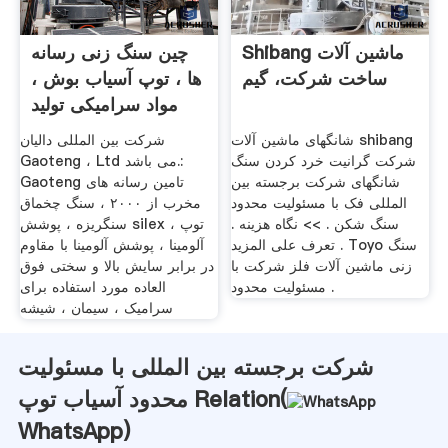
Shibang ماشین آلات
چین سنگ زنی رسانه
ساخت شرکت، گیم
ها ، توپ آسیاب بوش ،
مواد سرامیکی تولید
شانگهای ماشین آلات shibang
شرکت بین المللی دالیان
شرکت گرانیت خرد کردن سنگ
Gaoteng ، Ltd می باشد.:
شانگهای شرکت برجسته بین
Gaoteng تامین رسانه های
المللی فک با مسئولیت محدود
مخرب از ۲۰۰۰ ، سنگ چخماق
سنگ شکن . >> نگاه هزینه .
سنگریزه ، پوشش silex ، توپ
تعرف على المزيد . Toyo سنگ
آلومینا ، پوشش آلومینا با مقاوم
زنی ماشین آلات فلز شرکت با
در برابر سایش بالا و سختی فوق
مسئولیت محدود .
العاده مورد استفاده برای
سرامیک ، سیمان ، شیشه
شرکت برجسته بین المللی با مسئولیت
محدود آسیاب توپ Relation(
WhatsApp
)