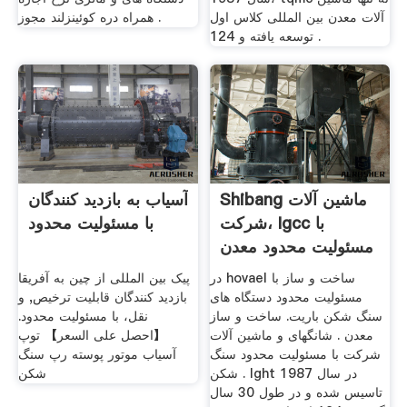
آلات معدن بین المللی کلاس اول
همراه دره کوئینزلند مجوز .
توسعه یافته و 124 .
Shibang ماشین آلات
آسیاب به بازدید کنندگان
شرکت، Igcc با
با مسئولیت محدود
مسئولیت محدود معدن
باریت
در hovael ساخت و ساز با
پیک بین المللی از چین به آفریقا
مسئولیت محدود دستگاه های
بازدید کنندگان قابلیت ترخیص, و
سنگ شکن باریت. ساخت و ساز
نقل، با مسئولیت محدود.
معدن . شانگهای و ماشین آلات
【احصل على السعر】 توپ
شرکت با مسئولیت محدود سنگ
آسیاب موتور پوسته رپ سنگ
شکن . lght در سال 1987
شکن
تاسیس شده و در طول 30 سال