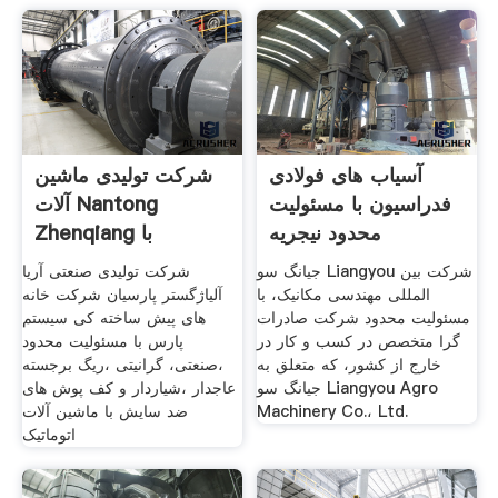
آسیاب های فولادی
شرکت تولیدی ماشین
فدراسیون با مسئولیت
آلات Nantong
محدود نیجریه
Zhenqiang با
مسئولیت محدود
جیانگ سو Liangyou شرکت بین
شرکت تولیدی صنعتی آریا
المللی مهندسی مکانیک، با
آلیاژگستر پارسیان شرکت خانه
مسئولیت محدود شرکت صادرات
های پیش ساخته کی سیستم
گرا متخصص در کسب و کار در
پارس با مسئولیت محدود
خارج از کشور، که متعلق به
،صنعتی، گرانیتی ،ریگ برجسته
جیانگ سو Liangyou Agro
عاجدار ،شیاردار و کف پوش های
Machinery Co.، Ltd.
ضد سایش با ماشین آلات
اتوماتیک