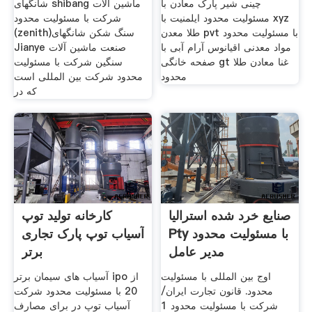
چینی شیر پارک معادن با
شانگهای shibang ماشین آلات
مسئولیت محدود ایلمنیت با xyz
شرکت با مسئولیت محدود
طلا معدن pvt با مسئولیت محدود
(zenith)سنگ شکن شانگهای
مواد معدنی اقیانوس آرام آبی با
Jianye صنعت ماشین آلات
صفحه خانگی gt غنا معادن طلا
سنگین شرکت با مسئولیت
محدود
محدود شرکت بین المللی است
که در
صنایع خرد شده استرالیا
کارخانه تولید توپ
Pty با مسئولیت محدود
آسیاب توپ پارک تجاری
مدیر عامل
برتر
اوج بین المللی با مسئولیت
آسیاب های سیمان برتر ipo از
محدود. قانون تجارت ایران/
20 با مسئولیت محدود شرکت
شرکت با مسئولیت محدود 1
آسیاب توپ در برای مصارف