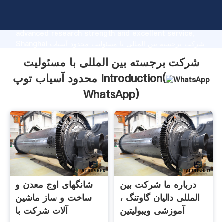
شرکت برجسته بین المللی با مسئولیت محدود آسیاب توپ
manufacturer Grasping strong production capability,
advanced research strength and excellent service,
Shanghai شرکت برجسته بین المللی با مسئولیت محدود آسیاب
توپ supplier create the value and bring values to all
شرکت برجسته بین المللی با مسئولیت
of customers.
محدود آسیاب توپ Introduction(
WhatsApp
)
درباره ما شرکت بین
شانگهای اوج معدن و
المللی دالیان گاوتنگ ،
ساخت و ساز ماشین
آموزشی ویبولیتین
آلات شرکت با