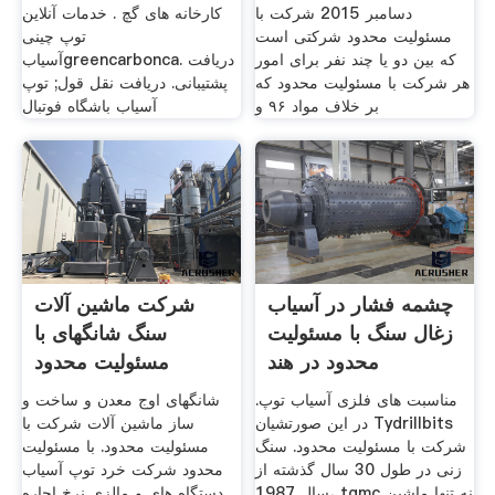
دسامبر 2015 شرکت با
کارخانه های گچ . خدمات آنلاین
مسئولیت محدود شرکتی است
توپ چینی
که بین دو یا چند نفر برای امور
آسیابgreencarbonca. دریافت
هر شرکت با مسئولیت محدود که
پشتیبانی. دریافت نقل قول; توپ
بر خلاف مواد ۹۶ و
آسیاب باشگاه فوتبال
چشمه فشار در آسیاب
شرکت ماشین آلات
زغال سنگ با مسئولیت
سنگ شانگهای با
محدود در هند
مسئولیت محدود
مناسبت های فلزی آسیاب توپ.
شانگهای اوج معدن و ساخت و
در این صورتشیان Tydrillbits
ساز ماشین آلات شرکت با
شرکت با مسئولیت محدود. سنگ
مسئولیت محدود. با مسئولیت
زنی در طول 30 سال گذشته از
محدود شرکت خرد توپ آسیاب
سال 1987، tqmc نه تنها ماشین
دستگاه های و مالزی نرخ اجاره