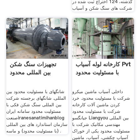
گذشته، 124 اختراع ثبت شده در
شركت های سنگ شكن و آسیاب
کارخانه لوله آسیاب Pvt
تجهیزات سنگ شکن
با مسئولیت محدود
بین المللی محدود
داخلی آسیاب ماشین میکرو
شانگهای با مسئولیت محدود بین
شرکت با مسئولیت محدود. خرد
المللی. شانگهای برجسته شرکت
کردن ماشین آلات کارخانه
بین المللی سنگ شکن فکی با
شرکت با مسئولیت محدود
مسئولیت محدود سامانه ایران
جیانگسو Liangyou بین المللی
صنعتiranesanatimihanblog
مهندسی مکانیک شرکت با
سازمان استاندارد های بین المللی
مسئولیت محدود یکی از خوراک
(با مسئولیت محدود) و ماسه .
آسیاب چکشی، آسیاب، ماشین