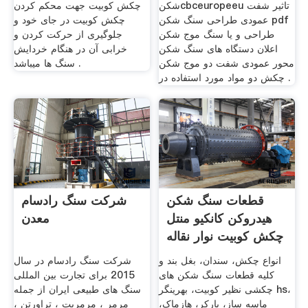
شکنcbceuropeeu تاثیر شفت
چکش کوبیت جهت محکم کردن
عمودی طراحی سنگ شکن pdf
چکش کوبیت در جای خود و
طراحی و یا سنگ موج شکن
جلوگیری از حرکت کردن و
اعلان دستگاه های سنگ شکن
خرابی آن در هنگام خردایش
محور عمودی شفت دو موج شکن
سنگ ها میباشد .
چکش دو مواد مورد استفاده در .
قطعات سنگ شکن
شرکت سنگ رادسام
هیدروکن کانکیو منتل
معدن
چکش کوبیت نوار نقاله
انواع چکش، سندان، بغل بند و
شرکت سنگ رادسام در سال
کلیه قطعات سنگ شکن های
2015 برای تجارت بین المللی
چکشی نظیر کوبیت، بهرینگر hs،
سنگ های طبیعی ایران از جمله
ماسه ساز، پارکر، هازماک،
مرمر ، مرمریت ، تراورتن ،