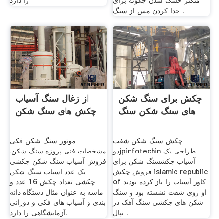
منگنز خشک شدن چگونه برای
را دارد
جدا کردن مس از سنگ .
چکش برای سنگ شکن
از زغال سنگ آسیاب
های سنگ شکن سنگ
چکش های سنگ شکن
چکش سنگ شکن شفت
موتور سنگ شکن فکی
دوjpinfotechin طراحی یک
مشخصات فنی پروژه سنگ شکن.
آسیاب چکشسنگ شکن برای
فروش آسیاب سنگ شکن چکشی
فروش چکش islamic republic
یک عدد اسیاب سنگ شکن
of کاور آسیاب را باز کرده بودند
چکشی تعداد چکش 16 عدد و
او روی شفت نشسته بود و سنگ
ماسه به عنوان مثال دستگاه دانه‌
شکن های چکشی سنگ آهک در
بندی و آسیاب های فكی و دورانی
نپال .
آزمایشگاهی را دارد.