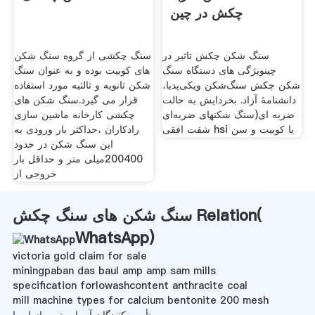
چکش در چین
سنگ شکن چکش تاثیر در
سنگ چکشی از گروه سنگ شکن
چینویژگی های دستگاه سنگ
های کوبیت بوده و به عنوان سنگ
شکن چکش سنگ‌شکن ویکی‌پدیا،
شکن ثانویه و ثالثیه مورد استفاده
دانشنامهٔ آزاد. بخردایش به حالت
قرار می گیرد.سنگ شکن های
ضربه ای(سنگ شکنهای ضربه‌ای
چکشی کارخانه ماشین سازی
شفت افقی hsi یا کوبیت و سن
رادکاران ،حداکثر بار ورودی به
این سنگ شکن در حدود
200400میلی متر و حداقل بار
خروجی از
سنگ شکن های سنگ چکش Relation(
WhatsApp
)
victoria gold claim for sale
miningpaban das baul amp amp sam mills
specification forlowashcontent anthracite coal
mill machine types for calcium bentonite 200 mesh