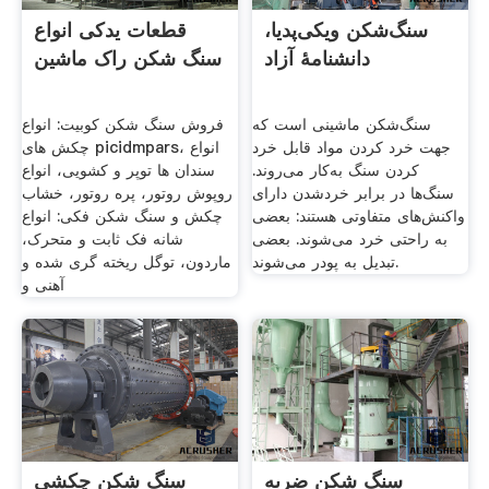
سنگ‌شکن ویکی‌پدیا،
قطعات یدکی انواع
دانشنامهٔ آزاد
سنگ شکن راک ماشین
سنگ‌شکن ماشینی است که
فروش سنگ شکن کوبیت: انواع
جهت خرد کردن مواد قابل خرد
چکش های picidmpars، انواع
کردن سنگ به‌کار می‌روند.
سندان ها توپر و کشویی، انواع
سنگ‌ها در برابر خردشدن دارای
روپوش روتور، پره روتور، خشاب
واکنش‌های متفاوتی هستند: بعضی
چکش و سنگ شکن فکی: انواع
به راحتی خرد می‌شوند. بعضی
شانه فک ثابت و متحرک،
تبدیل به پودر می‌شوند.
ماردون، توگل ریخته گری شده و
آهنی و
سنگ شکن ضربه
سنگ شکن چکشی