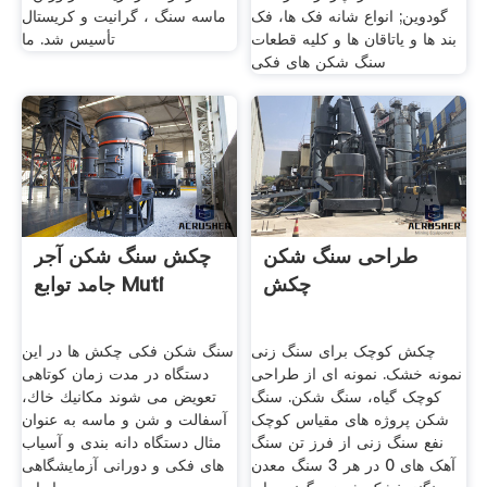
گودوین; انواع شانه فک ها، فک
ماسه سنگ ، گرانیت و کریستال
بند ها و یاتاقان ها و کلیه قطعات
تأسیس شد. ما
سنگ شکن های فکی
طراحی سنگ شکن
چکش سنگ شکن آجر
چکش
جامد توابع Muti
چکش کوچک برای سنگ زنی
سنگ شکن فکی ‏چکش ها در این
نمونه خشک. نمونه ای از طراحی
دستگاه در مدت زمان کوتاهی
کوچک گیاه، سنگ شکن. سنگ
تعویض می شوند مكانیك خاك،
شکن پروژه های مقیاس کوچک
آسفالت و شن و ماسه به عنوان
نفع سنگ زنی از فرز تن سنگ
مثال دستگاه دانه‌ بندی و آسیاب
آهک های 0 در هر 3 سنگ معدن
های فكی و دورانی آزمایشگاهی