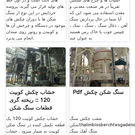
آسیاب ها و چرخ های سنگین
های ثابت است و در اول خط
تقریباً در هر صنعت معدنی و
های تولید قرار می گیرند. پروسه
معدن استفاده می شود. این که
خردایش در این نوع از سنگ
آیا شما در حال پردازش سنگ
شکن ها با دوران چکش های
آهن ، ذغال سنگ ، سنگ ، نمک ،
موجود در دستگاه و چرخش آن ها
چیپس چوب یا خاک رس هستید
و کوبیدن و روتور روی سندان
به عنوان چند
انجام می پذیرد.
Pdf سنگ شکن چکش
خشاب چکش کوبیت
120 :: ریخته گری
قطعات سنگ شکن
شفت چکش سنگ
خشاب چکش کوبیت 120 یک
شکنthaiimbissberchtesgadende
قطعه تکمیل کننده در سنگ شکن
سنگ آهک سنگ
کوبیت به شمار میرود . خشاب