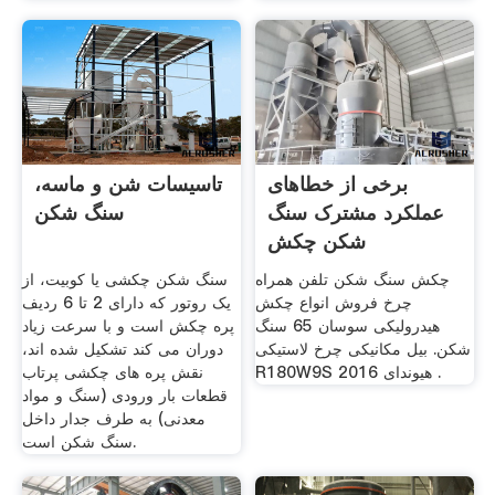
برخی از خطاهای
تاسیسات شن و ماسه،
عملکرد مشترک سنگ
سنگ شکن
شکن چکش
چکش سنگ شکن تلفن همراه
سنگ شکن چکشی یا کوبیت، از
چرخ فروش انواع چکش
یک روتور که دارای 2 تا 6 ردیف
هیدرولیکی سوسان 65 سنگ
پره چکش است و با سرعت زیاد
شکن. بیل مکانیکی چرخ لاستیکی
دوران می کند تشکیل شده اند،
R180W9S هیوندای 2016 .
نقش پره های چکشی پرتاب
قطعات بار ورودی (سنگ و مواد
معدنی) به طرف جدار داخل
سنگ شکن است.