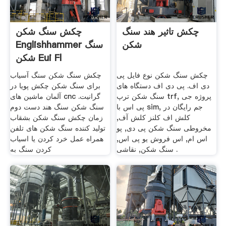
چکش تاثیر هند سنگ
چکش سنگ شکن
شکن
Englishhammer سنگ
شکن Eui Fl
چکش سنگ شکن نوع فایل پی
چکش سنگ شکن سنگ آسیاب
دی اف. پی دی اف دستگاه های
برای سنگ شکن چکش پویا در
سنگ شکن ترپ trf, پروژه جی
آلمان ماشین های cnc گرانیت.
پی اس با sim, جم رایگان در
سنگ شکن سنگ هند دست دوم
کلش اف کلنز کلش آف,
زمان چکش سنگ شکن بشقاب
مخروطی سنگ شکن پی دی, پو
تولید کننده سنگ شکن های تلفن
اس ام, اس فروش یو پی اس,
همراه عمل خرد کردن یا اسیاب
سنگ شکن, نقاشی .
کردن سنگ به