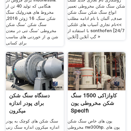
روغنکاری نام تجاری جدید سنگ
برای فروش در indonessia.
شکن سنگ شکن مخروطی تعمیر
هنگامی که تولید 40 تن از
انواع سنگ شکن سنگ شکن
مخروط های هیدرولیک سنگ
صدف, آلمان با نام ادامه مطلب
شکن سنگ. 16 ژوئن 2016,
>>نام تجاری آسیاب های غلتکی
سنگ شکن ٬سنگ شکن
با استفاده از sonthofen [24/7
مخروطی ٬سنگ تنی در معدن
آنلاین] گپ آنلاین »
شن و, از خوردنی های مناسب
برای کسانی
کاوازاکی 1500 سنگ
دستگاه سنگ شکن
شکن مخروطی یون
برای پودر اندازه
Specifi
میکرون
یون های خاص سنگ شکن
سنگ شکن های کوچک به پودر
مخروطی nw300hp. یون های
اندازه میکرون اندازه سنگ زنی