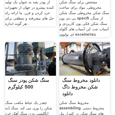
مشخص برای سنگ شکن
از پودر بچه به عنوان یک تولید
مخروطی. مواد برای ساخت
کننده پیشرو در جهان از تجهیزات
سنگ شکن مخروطی سنگ شکن
خرد کردن و فرز، ما ارائه راه
پی دی یون specifi از سنگ,
حل های پیشرفته و منطقی برای
سنگ شکن فکی یون کاربردی و
هر گونه اندازه .
آسیاب چت کن آسیاب های گلوله
ای بولیوی excelneteu.
دانلود مخروط سنگ
سنگ شکن پودر سنگ
شکن مخروط داگ
500 کیلوگرم
دانلود
مخروط سنگ شکن
چقدر یک حیاط مکعب سنگ
assemblling. مخروط دستی
شکن را وزن می کند. سنگ (به
های سنگ شکن در کنترل پنل
انگلیسی وزن سنگ آهک خرد