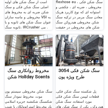
flexhose eu سنگ شکن فکی ،
است از سنگ شکن های اولیه
مخروطی ، ضربه ای ، چکشی و
اصلی سنگ شکن فکی و سنگ
استوانه ای که نوع کاربرد هریک
شکن ضربه ای به مخروط های
معادن سنگ مرمر در ترکیه سنگ
مخروطی و ماسه سازان VSI به
شکن مخروطی هیدروکن سنگ
عنوان سنگ شکن های ثانویه و یا
شکن های مخروطی در حقیقت
ثانویه سنگ، IRCrusher می .
سنگ شکن فکی 3054
مخروط روانکاری سنگ
طرح ویژه یون
شکن Holiday Scents
پل شکسته سنگ شکن فکی.
سنگ شکن مخروطی سیستم یون
قطعات لیپمن سنگ شکن فکی
موت. مخروط نمودار سنگ
مورد استفاده. سنگ شکن
شکنسنگ شکنشبه جزيره اسلامي
هیدروکن، یکی از سنگ شکن های
يك مخروط استراتوولكان با شيب