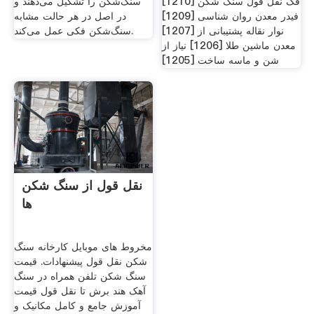
فک نقل قول سنگ شکن [1210]
سنگ‌شکن را تشکیل می‌دهند و
فیدر معدن روان شناسی [1209]
در اصل در هر حالت مشابه
نوار نقاله پشتیبانی از [1207]
سنگ‌شکن فکی عمل می‌کند.
معدن ماشین طلا [1206] نیاز از
شن و ماسه ساخت [1205]
نقل قول از سنگ شکن
ها
مخروط های موبایل کارخانه سنگ
شکن نقل قول پیشنهادات. قیمت
سنگ شکن تلفن همراه در سنگ
آهک هند برش تا نقل قول قیمت
آموزش جامع و کامل مکانيک و