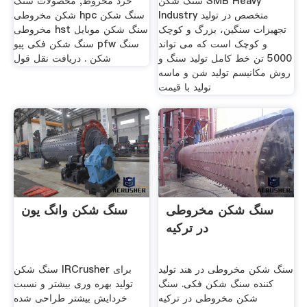
سنگ شکن SMB Heavy
خرد مخروط, محصولات سنگ
Industry متخصص در تولید
شکن مخروطی hpc سنگ شکن
تجهیزات سنگین، بزرگ و کوچک
مخروطی hst سنگ شکن موبایل
و کوچک است که می تواند
سنگ شکن فکی پیو pfw سنگ
5000 تن خط کامل تولید سنگ و
شکن . دریافت نقل قول
روش مکانیسم تولید شن و ماسه
تولید با قیمت
سنگ شکن مخروطی
سنگ شکن وانگ یون
در ترکیه
سنگ شکن مخروطی در هند تولید
سنگ شکن IRCrusher برای
کننده سنگ شکن فکی. سنگ
تولید بهره وری بیشتر و نسبت
شکن مخروطی در ترکیه
خردایش بیشتر طراحی شده