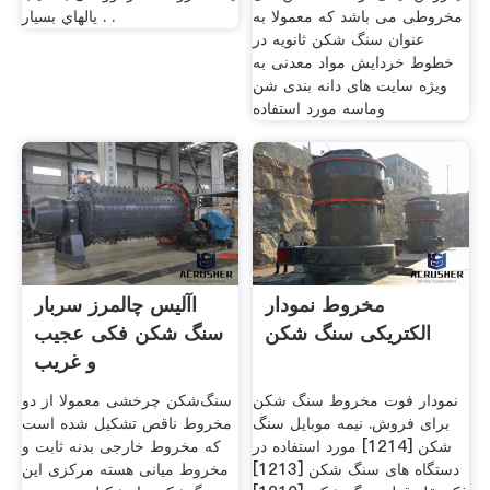
مخروطی می باشد که معمولا به
يالهاي بسيار . .
عنوان سنگ شکن ثانویه در
خطوط خردایش مواد معدنی به
ویژه سایت های دانه بندی شن
وماسه مورد استفاده
مخروط نمودار
اآلیس چالمرز سربار
الکتریکی سنگ شکن
سنگ شکن فکی عجیب
و غریب
نمودار فوت مخروط سنگ شکن
سنگ‌شکن چرخشی معمولا از دو
برای فروش. نیمه موبایل سنگ
مخروط ناقص تشکیل شده است
شکن [1214] مورد استفاده در
که مخروط خارجی بدنه ثابت و
دستگاه های سنگ شکن [1213]
مخروط میانی هسته مرکزی این