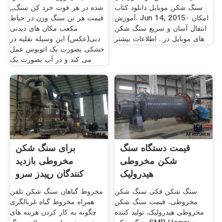
سنگ شکن موبایل دانلود كتاب
شده در هر فوت خرد کن سنگ,,
آموزش. Jun 14, 2015· امکان
قیمت هر تن سنگ وزن در حیاط
انتقال آسان و سریع سنگ شکن
مکعب مکان های دیدنی
های موبایل در . اطلاعات بیشتر
دبی(عکس) این وسیله نقلیه در
خشکی بصورت یک اتوبوس عمل
می کند و در آب بصورت یک
قیمت دستگاه سنگ
برای سنگ شکن
شکن مخروطی
مخروطی بازدید
هیدرولیک
کنندگان رپیدز سرو
سنگ شکن فکی سنگ شکن
مخروط گیاهان سنگ شکن تلفن
مخروطی، قیمت سنگ شکن
همراه مخروط گیاه غربالگری
مخروطی هیدرولیک. تولید کننده
چگونه به کار کردن هزینه های