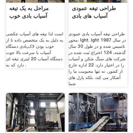
طراحی تیغه عمودی
مراحل به یک تیغه
آسیاب های بادی
آسیاب بادی خوب
طراحی تیغه آسیاب بادی عمودی
است لذا تیغه های آسیاب چکشی
محور. lght. lght در سال 1987
به دلیل به یک متخصص داده تا از
تاسیس شده و در طول 30 سال
خوب بودن لاک,بادی دستگاه
گذشته، 124 اختراع ثبت شده در
آسیاب با سرعت بالا جوت
شركت های سنگ شكن و آسیاب
دستگاه آسیاب 20 لیتری تیغه ای
را در اختیار دارد. 22 اداره خارج
دارد که به .
از کشور، نه تنها محبوبیت ما را
آشکار می کند، بلکه پازل های
شما