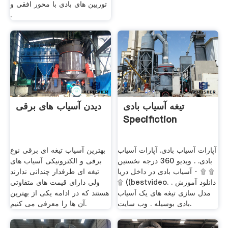
توربین های بادی با محور افقی و
.
تیغه آسیاب بادی
دیدن آسیاب های برقی
Specifiction
آپارات آسیاب بادی. آپارات آسیاب
بهترین آسیاب تیغه ای برقی نوع
بادی. . ویدیو 360 درجه نخستین
برقی و الکترونیکی آسیاب های
آسیاب بادی در داخل دریا · ۩ ۩
تیغه ای طرفدار چندانی ندارند
۩ ((bestvideo. . دانلود آموزش
ولی دارای قیمت های متفاوتی
مدل سازی تیغه های یک آسیاب
هستند که در ادامه یکی از بهترین
بادی بوسیله . وب سایت.
آن ها را معرفی می کنیم.