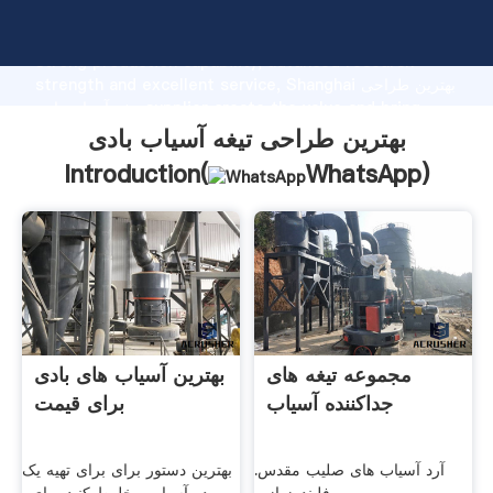
بهترین طراحی تیغه آسیاب بادی manufacturer Grasping
strong production capability, advanced research
strength and excellent service, Shanghai بهترین طراحی
تیغه آسیاب بادی supplier create the value and bring
values to all of customers.
بهترین طراحی تیغه آسیاب بادی
Introduction(
WhatsApp
)
مجموعه تیغه های
بهترین آسیاب های بادی
جداکننده آسیاب
برای قیمت
آرد آسیاب های صلیب مقدس.
بهترین دستور برای برای تهیه یک