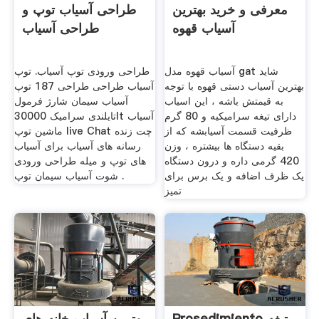
معرفی و خرید بهترین
طراحی آسیاب توپ و
آسیاب قهوه
طراحی آسیاب
آسیاب قهوه مدل gat شاید
طراحی ورودی توپ آسیاب. توپ
بهترین آسیاب دستی قهوه با توجه
آسیاب طراحی طراحی 187 توپ
به قیمتش باشه ، این اسیاب
آسیاب سیمان شارژ فرمول
دارای تیغه سرامیکیه و 80 گرم
تایلندی سرامیک 30000lt آسیاب
ظرفیت قسمت آسیابشه که از
ماشین توپ live Chat چت زنده
بقیه دستگاه ها بیشتره ، وزن
رسانه های آسیاب برای آسیاب
420 گرمی داره و درون دستگاه
های توپ و میله طراحی ورودی
یک ظرف اضافه و یک برس برای
شوت آسیاب سیمان توپ .
تمیز
Prosedimiento تیغه
بهترین آسیاب خانه های