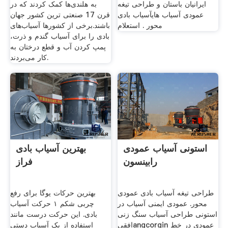
ایرانیان باستان و طراحی تیغه
به هلندی‌ها کمک کردند که در
عمودی آسیاب هایآسیاب بادی
قرن 17 صنعتی ترین کشور جهان
محور . استعلام
باشند.برخی از کشورها آسیاب‌های
بادی را برای آسیاب گندم و ذرت،
پمپ کردن آب و قطع درختان به
کار می‌بردند.
استونی آسیاب عمودی
بهترین آسیاب بادی
رابینسون
فراز
طراحی تیغه آسیاب بادی عمودی
بهترین حرکات یوگا برای رفع
محور. عمودی ایمنی آسیاب در
چربی شکم ۱ حرکت آسیاب
استونی طراحی آسیاب سنگ زنی
بادی. این حرکت درست مانند
افقیangcorgin عمودی در خط
استفاده از یک آسیاب دستی