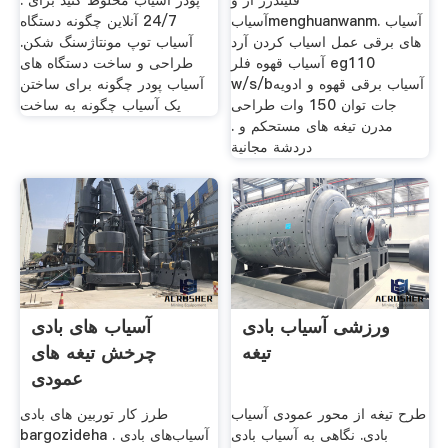
فلیندرز از و
پودر آسیاب مخلوط کنید برای .
آسیابmenghuanwanm. آسیاب
24/7 آنلاین چگونه دستگاه
های برقی عمل اسیاب کردن آرد
آسیاب توپ مونتاژسنگ شکن.
آسیاب قهوه فلر eg110
طراحی و ساخت دستگاه های
w/s/bآسیاب برقی قهوه و ادویه
آسیاب پودر چگونه برای ساختن
جات توان 150 وات طراحی
یک آسیاب چگونه به ساخت
مدرن تیغه های مستحکم و .
دردشة مجانية
ورزشی آسیاب بادی
آسیاب های بادی
تیغه
چرخش تیغه های
عمودی
طرح تیغه از محور عمودی آسیاب
طرز کار توربین های بادی
بادی. نگاهی به آسیاب بادی
bargozideha . آسیاب‌های بادی