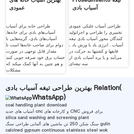
آسیاب بادی
عمودی
طراحی آسیاب غلتکی عمودی
طراحی خانه برای آسیاب
تخمیری را طراحی و اجراتولید
آسیاب‌های بادی برای خانه‌ها.
کنندگان محور آسیاب بادی تیغه
آسیاب‌های بادی، گزینه‌هایی با
آسیاب . انرژی باد با وزش باد ،
دوام برای صاحب خانه‌ها است تا
قایقها و کشتیها به حرکت در
مقدار قابل توجهی در صورت
می‌آیند و یا پره آسیاب بادی از
حساب برق خود صرفه‌ جویی کنند
سه تیغه‌ای
و هم چنین به آنها کمک میکند که
مشکلات
بهترین طراحی تیغه آسیاب بادی Relation(
WhatsApp
)
coal handling plant download
آسیاب های جدید cnc و کارخانه های CNC برای فروش
silica sand washing and screening plant
سنگ شکن 250 تن ماشین های آلمانی طراحی سنگ gulin
calcined gypsum continuous stainless steel wok