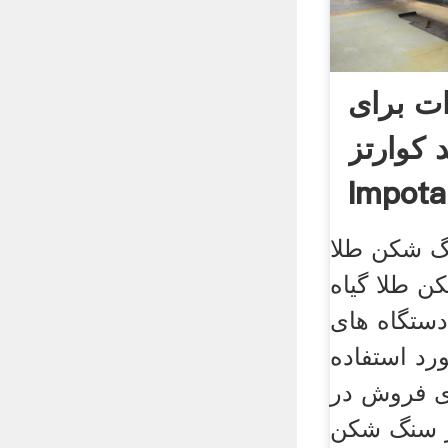
ات برای
د کوارتز
Impot
گ شکن طلا
ن طلا گیاه
ستگاه های
د استفاده
 فروش در
گ شکن sky به عنوان