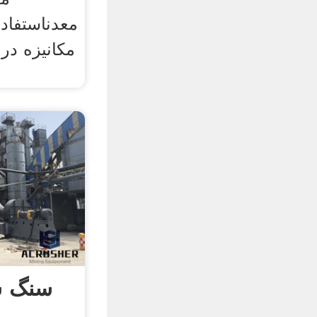
معدناستفاد
مكانيزه در
سنگ ش