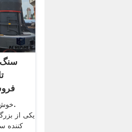
سنگ 
ت
فروش
کننده س