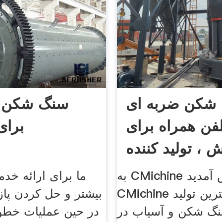
شکن ضربه ای
سنگ شکن و
لفن همراه برای
برا
 ، تولید کننده
گیاهان
به CMichine خوش آمدید.
ما برای ارائه خدم
CMichine یکی از بزرگترین تولید
بیشتر و حل کردن پا
نگ شکن و آسیاب در
در حین عملیات خطوط