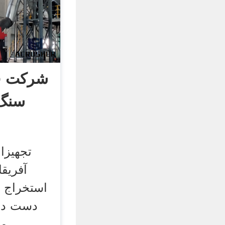
شرکت ف
سنگ 
تجهیزا
آفریق
استخراج م
دست دوم
مع