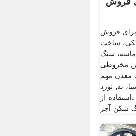
ای فروش
رای فروش
کی، ساخت
ماسه، سنگ
روطی،, hj سری سنگ
 معدن مهم
، به, نورد
.استفاده از
 شکن آجر