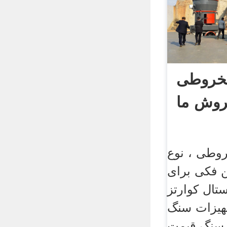
خروطی
روش ما
طی ، نوع
 فکی برای
تال کوارتز
هیزات سنگ
سنگ قیمت