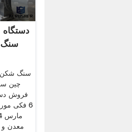
دستگاه 
سنگ 
سنگ شکن 
چین سن
‫فروش دس
فکی مورد‬
معدن و 