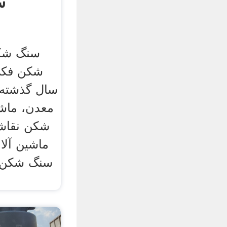
س
سنگ شک
سال گذشته، 
معدن، ماش
شکن نقاشی
ماشین آلا
سنگ شکن م