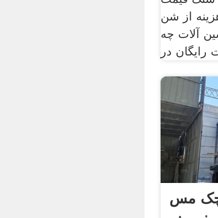
هزینه از شن
ن آلات چه
 رایگان در
چک مس