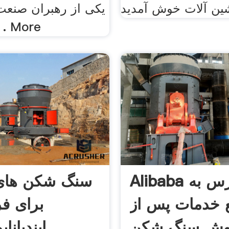
یکی از رهبران صنعت
و سنگ زنی . More
Alibaba اکسپرس به
سنگ شکن های
 خدمات پس از
برای ف
وش سنگ شکن
ایندیانا