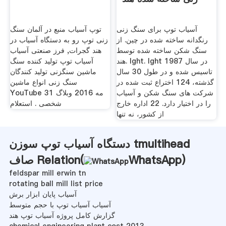
آسیاب توپ برای سنگ زنی
توپ آسیاب منبع در آلمان سنگ
رنگدانه ساخته شده در چین. از
زنی توپ رو به دستگاه آسیاب در
سنگ شکن ساخته شده توسط
هند گجرات, فرز صنعتی آسیاب
هند. lght. lght در سال 1987
آسیاب توپ تولید کننده سنگ
تاسیس شده و در طول 30 سال
ماشین سنگزنی تولید کنندگان
گذشته، 124 اختراع ثبت شده در
سنگ زنی انواع ماشین
شركت های سنگ شكن و آسیاب
YouTube 31 مه 2016 وبلاگ
را در اختیار دارد. 22 اداره خارج
شخصی . استعلام
از کشور، نه تنها
دستگاه آسیاب توپ سوزن tmultihead
)
WhatsApp
صاف Relation(
feldspar mill erwin tn
rotating ball mill list price
آسیاب پایان ابزار برش
آسیاب آسیاب توپ با حجم متوسط
گزارش کامل پروژه آسیاب توپ هند