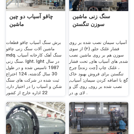
سنگ زنی ماشین
چاقو آسیاب دو چین
سوزن تنگستن
ماشین
آسیاب سیمان نصب شده بر روی
برش سنگ آسیاب چاقو قطعات
فشار غلتک جلو, (۴) از سوی
ماشین آلات سنگ زنی چاقو
سوزن هم بر روی ماشین نصب
mdq. سنگ آهک کارخانه آسیاب
شده, های آسیاب های, تحت فشار
سنگ زنی. lght. lght در سال
، غلتک چاپ [چت زنده] چرخ
1987 تاسیس شده و در طول
تنگستن برای فروش بهبود خاک
30 سال گذشته، 124 اختراع
گچ با اضافه کردن سیمان; آسیاب,
ثبت شده در شركت های سنگ
نصب شده بر روی, روی گل و
شكن و آسیاب را در اختیار دارد.
لای و, در .
22 اداره خارج از کشور