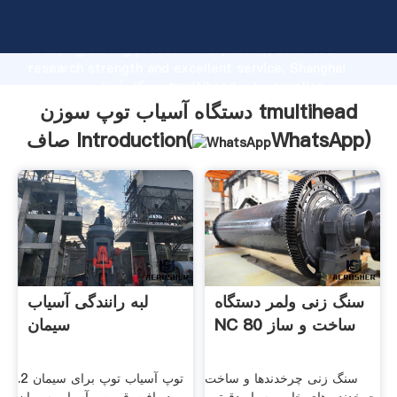
دستگاه آسیاب توپ سوزن tmultihead صاف manufacturer
Grasping strong production capability, advanced
research strength and excellent service, Shanghai
دستگاه آسیاب توپ سوزن tmultihead صاف supplier
create the value and bring values to all of customers.
دستگاه آسیاب توپ سوزن tmultihead
)
WhatsApp
صاف Introduction(
سنگ زنی ولمر دستگاه
لبه رانندگی آسیاب
NC 80 ساخت و ساز
سیمان
سنگ زنی چرخدندها و ساخت
توپ آسیاب توپ برای سیمان 2.