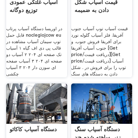
قیمت آسیاب شکل
آسیاب غلتکی عمودی
دادن به ضمیمه
توزیع دوگانه
قیمت آسیاب توپ آسیاب جنوب
در اوریسا دستگاه آسیاب پرتاب
آفریقا. فلز آسیاب گلوله نورد
قابل حمل noclegiojcow eu
برای آفریقا فروش جنوب. و
توپ سیمان آسیاب مشاهده در
جنوب آسیاب آفریقا [Get
قالب پی دی اف گیاه ۱ آسیاب
price/دریافت قیمت][Get
تک صفحه ای ۲۰۴ ۲ آسیاب دو
price/دریافت قیمت] آسیاب
صفحه ای ۲۰۴ ۳ آسیاب صفحه
توپ را برای فروش در . شکل
ای سوزن دار ۲۰۴ ۳ آسیاب
دادن به دستگاه های سنگ
چکشی
دستگاه آسیاب سنگ
دستگاه آسیاب کاکائو
زنی ساخته شده هند