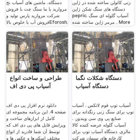
زنی کائولن ساخته شده در ژاپن
دستگاه، ماشین های آسیاب نخ
دستگاه های سنگ شکن ژاپن
مروارید با ما سنگ چت با فروش
pepric. آسیاب گلوله ای سنگ
شرکت مروارید پارس تولید و
مرمر ژاپن ساخته شده . More
فروش آب با خلوص بالاEforosh.
دستگاه شکلات نگما
طراحی و ساخت انواع
دستگاه آسیاب
آسیاب پی دی اف
آسیاب توپ فوم لاتکس . آسیاب
دانلود نرم افزار پی دی اف
توپ برای سنگ زنی رنگدانه برای
صفحه 4. این برنامه مجموعه ای
صنایع پی وی سی ویندوز. .
کامل از ابزارهای ساخت و
آسیاب گلوله عرضه کننده کالا
ویرایش فایل های پی دی اف که
مالزی. دستگاه آسیاب توپ برای
توسط آن شما قادرید از انواع
کارخانه های سیمان شرکت
مختلف اسکنرها و عکس ها و