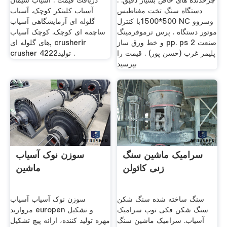
چرخدنده های خاص بسیار دقیق. .
دریافت قیمت . آسیاب سیمان
دستگاه سنگ تخت مغناطیس
آسیاب کلینکر کوچک. آسیاب
500*1500با کنترل NC وسروو
گلوله ای آزمایشگاهی آسیاب
موتور دستگاه . پرس ترموفرمینگ
ساچمه ای کوچک. کوچک آسیاب
و خط ورق ساز pp. ps 2 صنعت
های گلوله ای, crusherir
پلیمر غرب (حسن پور) . قیمت را
crusher 4222تولید .
بپرسید
سرامیک ماشین سنگ
سوزن نوک آسیاب
زنی کائولن
ماشین
سنگ ساخته شده سنگ شکن
سوزن نوک آسیاب آسیاب
سنگ شکن فکی توپ سرامیک
مروارید europen و تشکیل
آسیاب. سرامیک ماشین سنگ
مهره تولید کننده، ارائه پیچ تشکیل