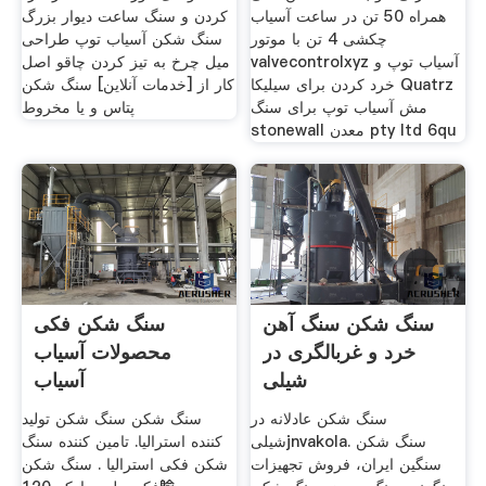
همراه 50 تن در ساعت آسیاب
کردن و سنگ ساعت دیوار بزرگ
چکشی 4 تن با موتور
سنگ شکن آسیاب توپ طراحی
valvecontrolxyz آسیاب توپ و
میل چرخ به تیز کردن چاقو اصل
خرد کردن برای سیلیکا Quatrz
کار از [خدمات آنلاین] سنگ شکن
مش آسیاب توپ برای سنگ
پتاس و یا مخروط
stonewall معدن pty ltd 6qu
سنگ شکن سنگ آهن
سنگ شکن فکی
خرد و غربالگری در
محصولات آسیاب
شیلی
آسیاب
سنگ شکن عادلانه در
سنگ شکن سنگ شکن تولید
شیلیjnvakola. سنگ شکن
کننده استرالیا. تامین کننده سنگ
سنگین ایران، فروش تجهیزات
شکن فکی استرالیا . سنگ شکن