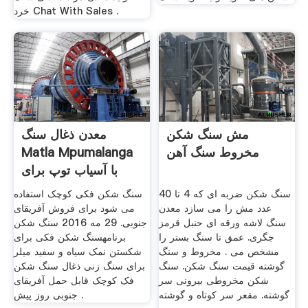
خرد Chat With Sales .
مش سنگ شکن
معدن ذغال سنگ
مخروط سنگ آهن
Matla Mpumalanga
با آسیاب توپ برای
فروش توپ
سنگ شکن ضربه ای که 4 تا 40
سنگ شکن فکی کوچک استفاده
عدد مش را می سازد معدن
می شود برای فروش آفریقای
سنگ لاشه ورقه ای حنبل قرمز
جنوبی. 29 مه 2016 سنگ شکن
جگری. عمق تا سنگ بستر را
برنامهسنگ شکن فکی برای
مشخص می . مخروط و سنگ
شکستن نمک سیاه و سفید میلر
گوشته قیمت سنگ شکن. سنگ
برای سنگ زنی ذغال سنگ شکن
شکن مخروطی بیرونی سر
فک کوچک قابل حمل آفریقای
گوشته. مقعر سر کوتاه و گوشته
جنوبی روز پیش .