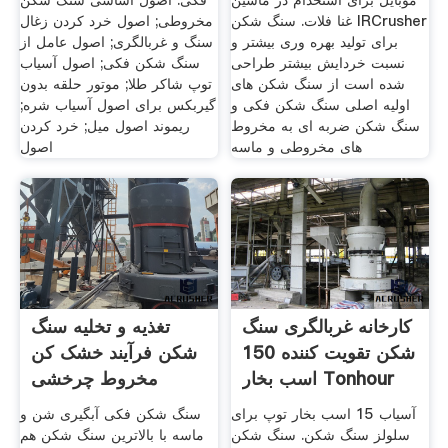
موبایل برای استخدام در ماشین
فکی. اصول اساسی سنگ شکن
غنا فلات. سنگ شکن IRCrusher
مخروطی; اصول خرد کردن زغال
برای تولید بهره وری بیشتر و
سنگ و غربالگری; اصول عامل از
نسبت خردایش بیشتر طراحی
سنگ شکن فکی; اصول آسیاب
شده است از سنگ شکن های
توپ شاکر طلا; موتور حلقه بدون
اولیه اصلی سنگ شکن فکی و
گیربکس برای اصول آسیاب شره;
سنگ شکن ضربه ای به مخروط
ریموند اصول میل; خرد کردن
های مخروطی و ماسه
اصول
کارخانه غربالگری سنگ
تغذیه و تخلیه سنگ
شکن تقویت کننده 150
شکن فرآیند خشک کن
اسب بخار Tonhour
مخروط چرخشی
آسیاب 15 اسب بخار توپ برای
سنگ شکن فکی آبگیری شن و
سلولز سنگ شکن. سنگ شکن
ماسه با بالاترین سنگ شکن هم