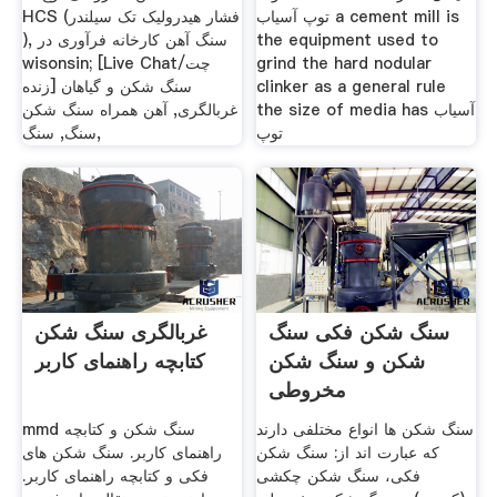
توپ آسیاب a cement mill is
HCS (فشار هیدرولیک تک سیلندر
the equipment used to
), سنگ آهن کارخانه فرآوری در
grind the hard nodular
wisonsin; [Live Chat/چت
clinker as a general rule
زنده] سنگ شکن و گیاهان
the size of media has آسیاب
غربالگری, آهن همراه سنگ شکن
توپ
سنگ, سنگ,
سنگ شکن فکی سنگ
غربالگری سنگ شکن
شکن و سنگ شکن
کتابچه راهنمای کاربر
مخروطی
سنگ شکن ها انواع مختلفی دارند
mmd سنگ شکن و کتابچه
که عبارت اند از:‌ سنگ شکن
راهنمای کاربر. سنگ شکن های
فکی، سنگ شکن چکشی
فکی و کتابچه راهنمای کاربر.