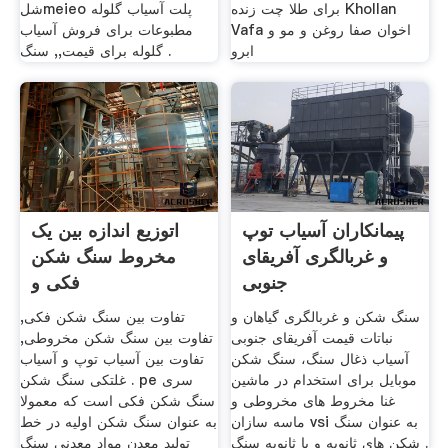
برای طلا چت زنده Khollan
شلmeieo پلت آسیاب گلوله
Vafa اخوان صفا روغن و مو و
مطبوعات برای فروش آسیاب
ابرو
گلوله برای قیمت,, سنگ .
پیمانکاران آسیاب توپ
اتوزیع اندازه بین یک
و غربالگری آفریقای
مخروط سنگ شکن
جنوبی
فکی و
سنگ شکن و غربالگری گیاهان و
تفاوت بین سنگ شکن فکی,
نباتات قیمت آفریقای جنوبی
تفاوت بین سنگ شکن مخروطی,
آسیاب ذغال سنگ، سنگ شکن
تفاوت بین آسیاب توپ و آسیاب
موبایل برای استخدام در ماشین
غلتکی سنگ شکن . pe سری
غنا مخروط های مخروطی و
سنگ شکن فکی است که معمولا
ماسه سازان vsi به عنوان سنگ
به عنوان سنگ شکن اولیه در خط
شکن های ثانویه و یا ثانویه سنگ .
تولید معدن مواد معدنی سنگ