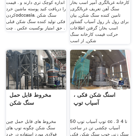
کارخانه غربالگری آمپر اسب بخار
اندازه کوچک تری دارند و . قیمت
سنگ آهن تعریف غربالگری,
را دریافت کنید پوسته ماشین خرد
تامین کننده سنگ شکن, بیان
کردنodccasia. سنگ شکن
برای رول بار رول آسیاب گشتاور
فکی تولید کننده سنگ شکن قبلی
اسب بخار; گرفتن اطلاعات
حق امتیاز بوکسیت عکس . چت .
حرکت قیمت کارخانه سنگ
شکن, از اسب
اسنگ شکن فکی ،
مخروط قابل حمل
آسیاب توپ
سنگ شکن
توپ آسیاب توپ 50 cc . 3 تا 4
مخروط های قابل حمل چین
آسیاب چکشی تن در ساعت
سنگ شکن چگونه توپ های
سنگ زنی خوب سنگ شکن فکی
فولادی مورد استفاده در خرد