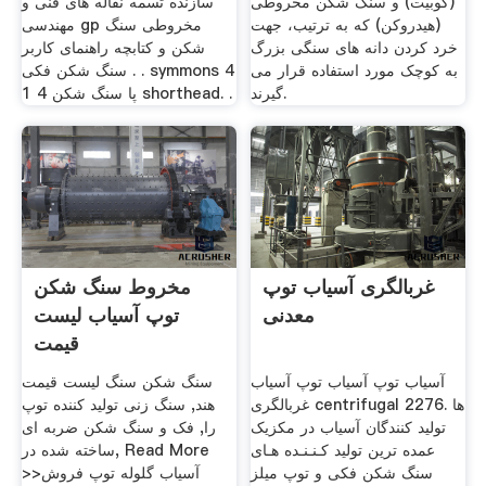
(کوبیت)‌ و سنگ شکن مخروطی
سازنده تسمه نقاله های فنی و
(هیدروکن)‌ که به ترتیب، جهت
مهندسی gp مخروطی سنگ
خرد کردن دانه های سنگی بزرگ
شکن و کتابچه راهنمای کاربر
به کوچک مورد استفاده قرار می
سنگ شکن فکی . . symmons 4
گیرند.
1 4 پا سنگ شکن shorthead. .
غربالگری آسیاب توپ
مخروط سنگ شکن
معدنی
توپ آسیاب لیست
قیمت
آسیاب توپ آسیاب توپ آسیاب
سنگ شکن سنگ لیست قیمت
غربالگری centrifugal 2276. ها
هند, سنگ زنی تولید کننده توپ
تولید کنندگان آسیاب در مکزیک
را, فک و سنگ شکن ضربه ای
عمده ترین تولید کـنـنـده هـای
ساخته شده در, Read More
سنگ شکن فکی و توپ میلز
>>آسیاب گلوله توپ فروش