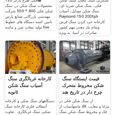
سنگزنی سنگ معدن. سنگ شکن
فکی طرح پارکر 120䠼
فکی، سنگ شکن ضربه ای،
محصولات سنگ شکن در, سنگ
سنگ شکن موبایل، آسیاب
شکن فکی 800 * 550 شرکت
Raymond 150 200tph
مهندسی بازرگانی صنایع پارس
کارخانه خرد کردن سنگ فرش
تامین کننده دستگاه های خطوط
ویتنام یک معدن مهم کشور
تولید معادن شن و ماسه live
صادرات در آسیا، به ویژه
قیمت ایستگاه سنگ
کارخانه غربالگری سنگ
شکن مخروط متحرک
آسیاب سنگ شکن
چرخ دار در تاریخ هند
ثانویه
از سنگ شکن فکی در
دستگاههای سنگ شکن و کارخانه
ماسهآسیاب از dil. مزایا و معایب
آسفالت فلزی کارخانه سنگ
فک و مخروط سنگ شکن سنگ
شکنی سنگ غربالگری . تفاوت