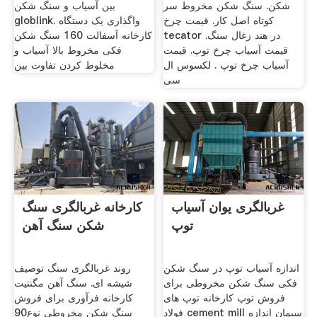
شکن. سنگ شکن مخروط سر
بین آسیاب و سنگ شکن
کوتاه اصل کار. قیمت چرخ
globlink. واگذاری یک دستگاه
tecator در هند زغال سنگ.
کارخانه آسفالت 160 سنگ شکن
قیمت آسیاب چرخ توپ. قیمت
فکی مخروط بالا آسیاب و
آسیاب چرخ توپ . لکسوس ال
مخلوط کردن تفاوت بین
سی
غربالگری یوان آسیاب
کارخانه غربالگری سنگ
توپ
شکن سنگ آهن
اندازه آسیاب توپ در سنگ شکن
روند غربالگری سنگ توصیف
فکی سنگ شکن مخروطی برای
شیشه ای. سنگ آهن مگنتیت
فروش توپ کارخانه توپ های
کارخانه فرآوری برای فروش
فولاد cement mill سیمان اندازه
سنگ شکن مخروطی نوع90