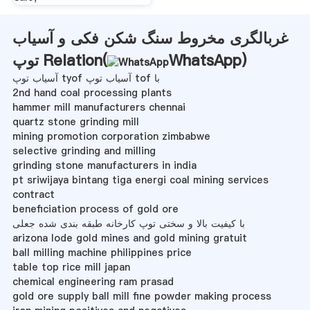
غربالگری مخروط سنگ شکن فکی و آسیاب
)
WhatsApp
توپ Relation(
آسیاب توپ tyof آسیاب توپ tof با
2nd hand coal processing plants
hammer mill manufacturers chennai
quartz stone grinding mill
mining promotion corporation zimbabwe
selective grinding and milling
grinding stone manufacturers in india
pt sriwijaya bintang tiga energi coal mining services
contract
beneficiation process of gold ore
با کیفیت بالا و سختی توپ کارخانه طبقه بندی شده جعلی
arizona lode gold mines and gold mining gratuit
ball milling machine philippines price
table top rice mill japan
chemical engineering ram prasad
gold ore supply ball mill fine powder making process