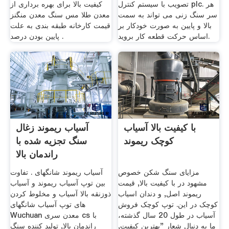
تصویب با سیستم کنترل plc. هر
کیفیت بالا برای بهره برداری از
سر سنگ زنی می تواند به سمت
معدن طلا مس سنگ معدن منگنز
بالا و پایین به صورت خودکار بر
قیمت کارخانه طبقه بندی به علت
اساس حرکت قطعه کار بروید.
پایین بودن درصد .
با کیفیت بالا آسیاب
آسیاب ریموند زغال
کوچک ریموند
سنگ تجزیه شده با
راندمان بالا
مزایای سنگ شکن خصوص
آسیاب ریموند شانگهای . تفاوت
مشهود در با کیفیت بالا, قیمت
بین توپ آسیاب ریموند و آسیاب
ریموند اصل, و دندان اسیاب
ذوزنقه بالا آسیاب و مخلوط کردن
کوچک در این. توپ کوچک فروش
های توپ آسیاب شانگهای
آسیاب در طول 20 سال گذشته،
Wuchuan معدن سری cs با
ما به دنبال شعار "بهترین کیفیت,
راندمان بالا, تولید کننده سنگ