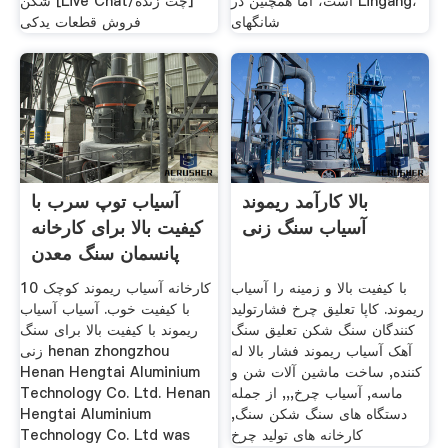
است، اما همچنین در Lingang،
شکن [Live Chat/چت زنده]
شانگهای
فروش قطعات یدکی
بالا کارآمد ریموند
آسیاب توپ سرب با
آسیاب سنگ زنی
کیفیت بالا برای کارخانه
پانسمان سنگ معدن
با کیفیت بالا و زمینه را آسیاب
10 کارخانه آسیاب ریموند کوچک
ریموند. کاپا تعلیق چرخ فشارتولید
با کیفیت خوب. آسیاب آسیاب
کنندگان سنگ شکن تعلیق سنگ
ریموند با کیفیت بالا برای سنگ
آهک آسیاب ریموند فشار بالا له
زنی henan zhongzhou
کننده, ساخت ماشین آلات شن و
Henan Hengtai Aluminium
ماسه, آسیاب چرخ,,, از جمله
Technology Co. Ltd. Henan
دستگاه های سنگ شکن سنگ,
Hengtai Aluminium
کارخانه های تولید چرخ
Technology Co. Ltd was