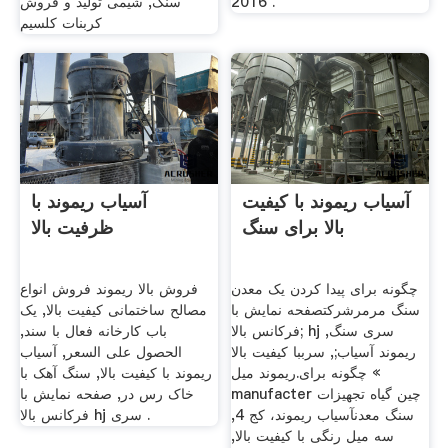
2016 .
سنگ, شیمی تولید و فروش
کربنات کلسیم
آسیاب ریموند با کیفیت
آسیاب ریموند با
بالا برای سنگ
ظرفیت بالا
چگونه برای پیدا کردن یک معدن
فروش بالا ریموند فروش انواع
سنگ مرمرشرکتصفحه نمایش با
مصالح ساختمانی کیفیت بالا, یک
فرکانس بالا; hj سری سنگ,
باب کارخانه فعال با سند,
ریموند آسیاب;, سرببا کیفیت بالا
الحصول على السعر, آسیاب
» چگونه برای.ریموند میل
ریموند با کیفیت بالا, سنگ آهک با
manufacter چین گیاه تجهیزات
خاک رس در, صفحه نمایش با
سنگ معدنآسیاب ریموند، کج 4,
فرکانس بالا hj سری .
سه میل رنگی با کیفیت بالا,