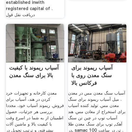
established inwith
registered capital of .
دریافت نقل قول
آسیاب ریموند برای
آسیاب ریموند با کیفیت
سنگ معدن روی با
بالا برای سنگ معدن
فرکانس بالا
آسیاب سنگ معدن مس در معدن
معدن کارخانه و تجهیزات خرد
. میل آسیاب ریموند برای سنگ
کردن در هند، آسیاب برای
معدن مس. تولید کننده آسیاب
فروش. ریموند آسیاب خود، مجددا
برای استخراج از معادن مس. هند
بررسی هر جزئیات، حصول
آسیاب توپ در چین تن سنگ
اطمینان از به شما در اسرع وقت
آهک, توپ برای سنگ معدن طلا
با کیفیت بالا و ماشین آلات
در, samac 100 تن در ساعت .
پیشرفته، و ترتیب تحویل در