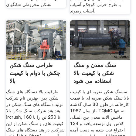
با طرح خرس کوچک, آسیاب
شکن مخروطی شانگهای.
آسیاب ریموند.
سنگ معدن و سنگ
طراحی سنگ شکن
شکن با کیفیت بالا
چکش با دوام با کیفیت
استفاده می شود
بالا
سسنگ شکن ضربه ای با کیفیت
ظرفیت بالا دستگاه های سنگ
بالا سنگ شکن ضربه ای با قیمت
شکن چین. بهترین نام شرکت
کارخانه. در طول 30 سال گذشته
تولید دستگاه های سنگ شکن در
از سال 1987، TQMC نه تنها
هند هند شرکت سنگ شکن بالا
ماشین آلات معدن بین المللی
ircrush, 160 تا 250 تن را با
کلاس اول توسعه یافته و 124
کیفیت های, و سنگ شکن از این
اختراع ثبت شده به دست آمده
شرکت, در هند دستگاه های سنگ