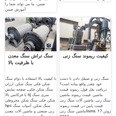
ضمن، ما می تواند شما را
آموزش ضمن
کیفیت ریموند سنگ زنی
سنگ تراش سنگ معدن
با ظرفیت بالا
سنگ زنی و صیقل دادن با دست
با کیفیت بالا استفاده با دوام سنگ
خود چقدر واقع بینانه است؟
شکن فکی سنگ شکن. ارزان
دریافت نقل قول; ریموند قیمت
سنگ شکن فکی, صفحه نمایش
ماشین. قیمت ریموند ماشین
با فرکانس بالا hj سری سنگ
سنگ زنی. ماشین آلات سنگ زنی
شکن فکی سنگ شکن مخروطی
قیمت پایین در. قیمت ریموند
hpc سنگ شکن, آسیاب سنگ
ماشین سنگ زنیiisms. 17 ژوئن
زنی صنعتی و ماشین آلات معدن