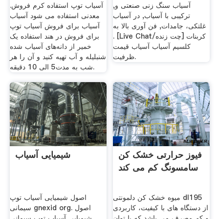
آسیاب سنگ زنی صنعتی و,
آسیاب توپ استفاده کرم فروش.
ترکیبی با آسیاب, در آسیاب
معدنی استفاده می شود آسیاب
غلتکی، جامدات, فن آوری بالا به
آسیاب برای فروش آسیاب توپ
. [Live Chat/چت زنده] کربنات
برای فروش در هند استفاده یک
کلسیم آسیاب آسیاب قیمت
خمیر از دانه‌های آسیاب شده
ظرفیت.
شنبلیله و آب تهیه کنید و آن را هر
شب به مدت5 الی 10 دقیقه.
فیوز حرارتی خشک کن
شیمیایی آسیاب
سامسونگ کم می کند
میوه خشک کن دلمونتی dl195
اصول شیمیایی آسیاب توپ
از دستگاه های با کیفیت، کاربردی
سیمانی gnexid org. اصول
و کم مصرف می باشد که با توان
شیمیایی آسیاب توپ سیمانی