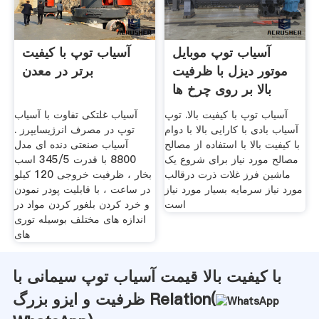
آسیاب توپ موبایل
آسیاب توپ با کیفیت
موتور دیزل با ظرفیت
برتر در معدن
بالا بر روی چرخ ها
آسیاب توپ با کیفیت بالا. توپ
آسیاب غلتکی تفاوت با آسیاب
آسیاب بادی با کارایی بالا با دوام
توپ در مصرف انرژیسایپرز .
با کیفیت بالا با استفاده از مصالح
آسیاب صنعتی دنده ای مدل
مصالح مورد نیاز برای شروع یک
8800 با قدرت 345/5 اسب
ماشین فرز غلات ذرت درقالب
بخار ، ظرفیت خروجی 120 کیلو
مورد نیاز سرمایه بسیار مورد نیاز
در ساعت ، با قابلیت پودر نمودن
است
و خرد کردن بلغور کردن مواد در
اندازه های مختلف بوسیله توری
های
با کیفیت بالا قیمت آسیاب توپ سیمانی با
ظرفیت و ایزو بزرگ Relation(