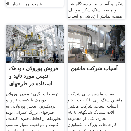
شکن و آسیاب مانند دستگاه شن
قیمت. چرخ فشار بالا
و ماسه، سنگ شکن موبایل،
صفحه نمایش ارتعاشی و آسیاب
آسیاب شرکت ماشین
فروش پوزولان دودهک
اندیس مورد تائید و
استفاده در طرحهای
آسیاب ماشین چینی شرکت.
توضیحات آگهی : معدن پوزولان
ماشین سنگ زنی با کیفیت بالا و
دودهک با کیفیت ترین و
آسیاب آسیاب. شرکت ماشین
نزدیکترین اندیس پوزولانی به
آلات شیبانگ شانگهای با نام
طرحهای بزرگ عمرانی بوده
تجاری یکی از مجموعه
بطوریکه از لحاظ ذخیره، کیفیت،
کارخانجات بزرگ با تکنولوژی
کمیت و موقعیت بسیار مناسب
پیشرفته های تک در شهر
بوده و مورد تائید و استفاده در