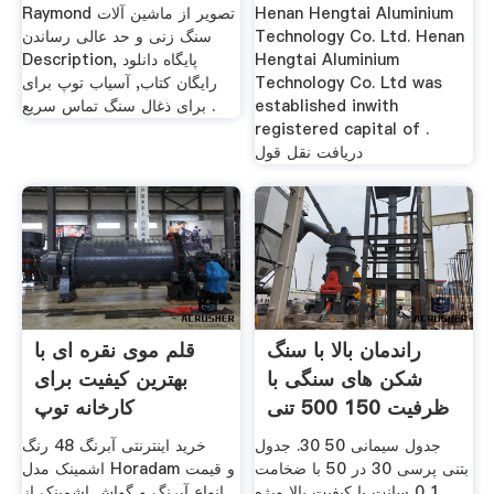
Henan Hengtai Aluminium
Raymond تصویر از ماشین آلات
Technology Co. Ltd. Henan
سنگ زنی و حد عالی رساندن
Hengtai Aluminium
Description, پايگاه دانلود
Technology Co. Ltd was
رایگان کتاب, آسیاب توپ برای
established inwith
برای ذغال سنگ تماس سریع .
registered capital of .
دریافت نقل قول
راندمان بالا با سنگ
قلم موی نقره ای با
شکن های سنگی با
بهترین کیفیت برای
ظرفیت 150 500 تنی
کارخانه توپ
کنیا
جدول سیمانی 50 30. جدول
خرید اینترنتی آبرنگ 48 رنگ
بتنی پرسی 30 در 50 با ضخامت
اشمینک مدل Horadam و قیمت
1 0 سانت با کیفیت بالا ویژه
انواع آبرنگ و گواش اشمینک از