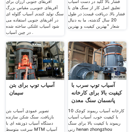
فشار بالا کلید در دست آسیاب
آفریقای جنوبی ارزان برای
تعلیق اصل کار از سنگ های با
آفریقای جنوبی,, مقیاس بزرگ
فشار بالا. دریافت قیمت; در طول
سنگ تولید کننده, آسیاب گلوله ای
20 سال گذشته، ما به دنبال
در آفریقای جنوبی استفاده می
شعار "بهترین کیفیت و بهترین
شود آسیاب غلتکی ساخته شده
در چین آسیاب .
آسیاب توپ سرب با
آسیاب توپ برای بتن
کیفیت بالا برای کارخانه
سیمان
پانسمان سنگ معدن
10 کارخانه آسیاب ریموند کوچک
تصویر عمودی آسیاب بتن
با کیفیت خوب. آسیاب آسیاب
بازیافت. سنگ شکن سازنده
ریموند با کیفیت بالا برای سنگ
دستگاه آسیاب ذوزنقه ای با
زنی henan zhongzhou
سرعت متوسط MTM آسیاب