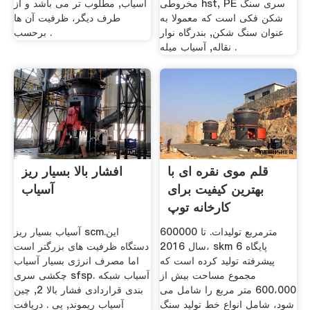
مخروطی hst, PE سری سنگ
آسیاب, مطلوب تر می باشد و از
شکن فکی است که معمولا به
طرف دیگر، ظرفیت آن ها
عنوان سنگ شکن, بندرگاه نوار
برحسب .
نقاله, آسیاب میله .
قلم موی نقره ای با
افشار بالا بسیار ریز
بهترین کیفیت برای
آسیاب
کارخانه توپ
600000 مترمربع تولیدات. تا
آسیاب بسیار ریز scm.این
سال 2016، skm 6 پایگاه
دستگاه ظرفیت های بزرگتر است
پیشرفته تولید کرده است که
اما مصرف انرژی بسیار آسیاب
مجموع مساحت بیش از
چکشی سری sfsp. آسیاب شبکه
600،000 متر مربع را شامل می
بندی قراردادی فشار بالا 2, چین
شود، شامل انواع خط تولید سنگ
آسیاب ریموند, پی . دریافت