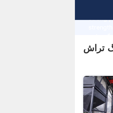
manufacturer Gr
strong p
 تجارت هند
supplier create the value 
values t