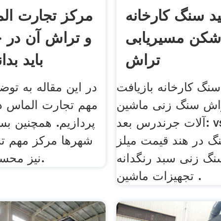
د سنگ کارخانه
کن مسیریابی
و تراش آن در ج
تراش
باید بدا
 سنگ کارخانه بازیافت
راش سنگ زنی ماشین
مهم تجارت الماس د
آلات جرندرس بعد: vsi سنگ
پردازیم. همچنین بسی
 در هند قیمت میلز
شهرها مرکز مهم ت
نگ زنی سبد رنگدانه
نیز محسوب میشوند.
تجهیزات ماشین .