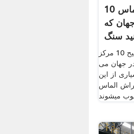
10 مرکز تجارت الماس
هان که
نید سنگ
در این مقاله به توضیح 10 مرکز
ر جهان می
اری از این
راش الماس