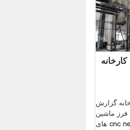
کارخانه
انه گزارش
 فرز ماشین
های cnc neostrep تراش مینی