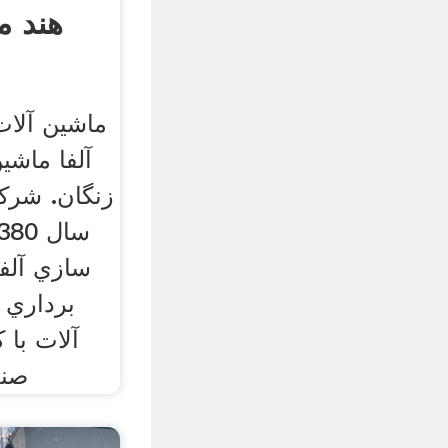
هند م
ماشین آلا
آلفا ماش
زنگان. شركت
سازي آلفا 
برداري د
آلات با 
صنع