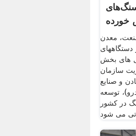
نگ‌های
 خورده
نعت، معدن
 دستگاههای
ل های بخش
یت سازمان
دن و صنایع
رو)، توسعه
گ در کشور