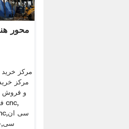
محور هند
مرکز خرید 
و فروش م
سی,خر