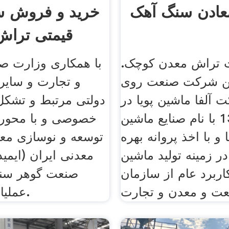
عادن سنگ آهک
خرید و فروش س
قیمتی تراش
ت تراش معدن کوچک.
با همکاری وزارت ص
ین شرکت صنعت روی
و تجارت و سایر
 آلفا ماشين پويا در
دولتی مرتبط و تشک
سال 1380 با نام صنايع ماشين
خصوصی و با محور
و با اخذ پروانه بهره
توسعه و نوسازی معا
ر زمينه توليد ماشين
معدنی ایران (ایمید
كاربرد عام از سازمان
صنعت گوهر سن
ت و معدن و تجارت
عملیاتی می شود.