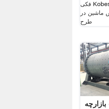
فکی Kobesh machine سنگ
 ماشین در
طرح
راه اندازی ۵ بازارچه