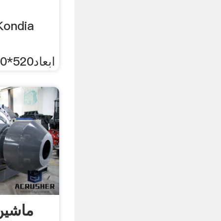
ابعاد520*420*1000 کنترل چهار
ماشین