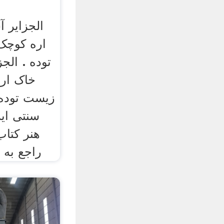
الجزایر 
اره کوچ
توده . الج
خاک ار
زیست توده 
سنتی‌ ای
هنر کتاب
راجع به ق