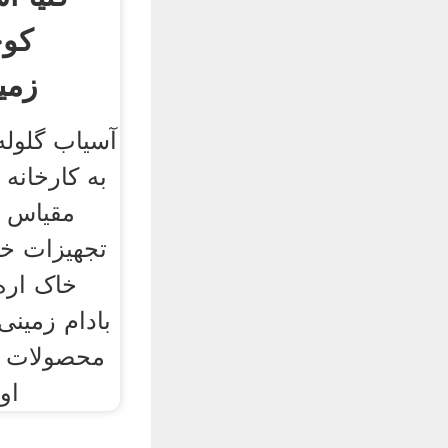
کوچ
زمی
آسیاب گلوله
به کارخانه 
مقیاس 
تجهیزات خ
خاک اره
بادام زمینی
محصولات ز
او