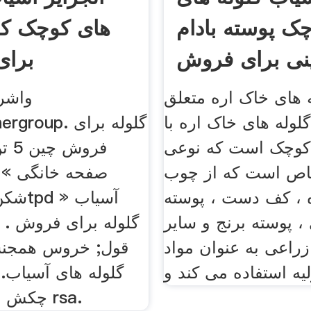
ک پوسته بادام
های کوچک ک
نی برای فروش
برا
 های خاک اره متعلق
واشر
گلوله های خاک اره با
sojournergroup
کوچک است که نوعی
فرو
اص است که از چوب
صفحه خانگی »
 ، کف دست ، پوسته
 ، پوسته برنج و سایر
گلوله برای فروش . 
راعی به عنوان مواد
قول; خروس همجنس
لیه استفاده می کند و
گلوله های آسیاب.
چکش برای فروش rsa.