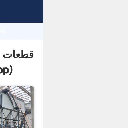
d
ai
قطعات آ
pp
)