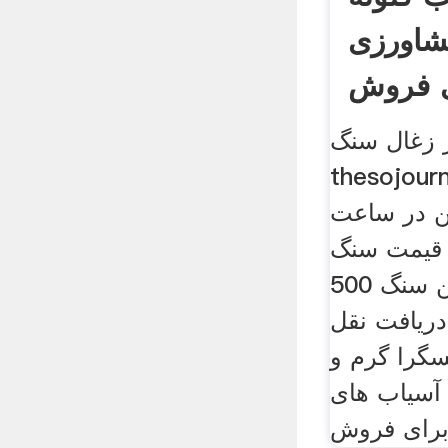
شاورزی
ی فروش
 زغال سنگ
the. گلوله برای
ش چین 5 تن در ساعت
 قیمت سنگ
شکن سنگ 500tpd » آسیاب
دریافت نقل
گرا گرم و
 آسیاب های