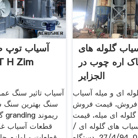
یاب گلوله های
آسیاب توپ طل
ک اره چوب در
فروش  H Zim
الجزایر
وله ای و میله آسیاب
آسیاب تاثیر سنگ عم
 فروش. قیمت فروش
سنگ بهترین سنگ 
لوله ای میله. قیمت
گچ 
اب های گلوله ای /
قطعات آسیاب غ
میله. قيمت 0. 27/4/94. دستگاه
قطعات و لوازم جا