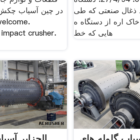
 ذغال صنعتی که طی
در چین آسیاب چکش
خاک اره از دستگاه ه
هایی که خط
 impact crusher.
سیاب گلوله های
الجزایر آسیا