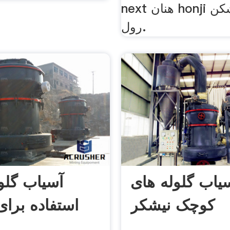
next هنان honji سنگ شکن
رول.
یاب گلوله های
آسیاب گلو
کوچک نیشکر
استفاده برا