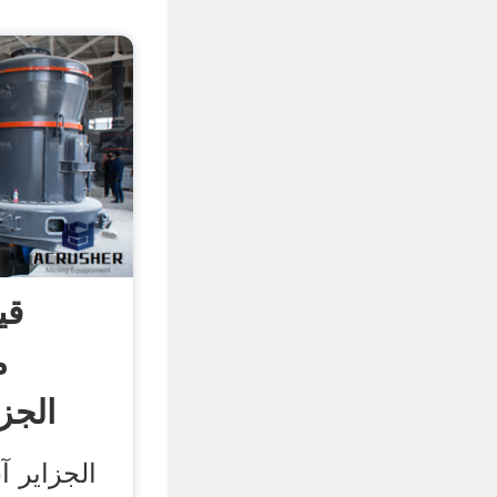
قی
م
الجز
الجزایر 