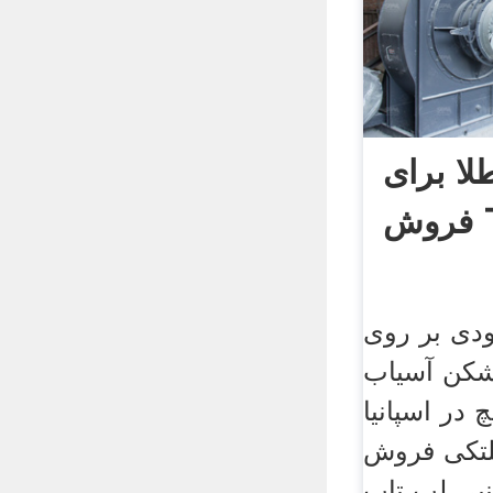
ا برای
T
ودی بر روی
شکن آسیاب
در اسپانیا granding ریموند
لتکی فروش
نبی لپ تاپ